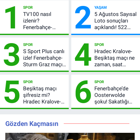
1
2
SPOR
YAŞAM
TV100 nasıl
5 Ağustos Sayısal
izlenir?
Loto sonuçları
Fenerbahçe-
açıklandı! 522
Sturm Graz maçı
milyon TL devretti
3
4
şifresiz canlı yayın
SPOR
SPOR
bilgileri
S Sport Plus canlı
Hradec Kralove-
izle! Fenerbahçe-
Beşiktaş maçı ne
Sturm Graz maçı
zaman, saat
nasıl izlenir?
kaçta? Şifresiz
5
6
UEFA Avrupa Ligi
SPOR
SPOR
3. Ön Eleme Turu
Beşiktaş maçı
Fenerbahçe’de
şifresiz mi?
Oosterwolde
Hradec Kralove-
şoku! Sakatlığı
Beşiktaş hangi
ciddi mi, kaç hafta
kanalda, saat
oynamayacak?
kaçta?
Gözden Kaçmasın