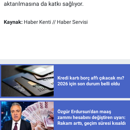
aktarılmasına da katkı sağlıyor.
Kaynak:
Haber Kenti // Haber Servisi
Kredi kartı borç affı çıkacak mı?
2026 için son durum belli oldu
Özgür Erdursun’dan maaş
zammı hesabını değiştiren uyarı:
Rakam arttı, geçim süresi kısaldı