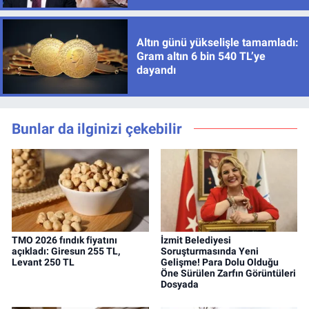
Altın günü yükselişle tamamladı:
Gram altın 6 bin 540 TL’ye
dayandı
Bunlar da ilginizi çekebilir
TMO 2026 fındık fiyatını
İzmit Belediyesi
açıkladı: Giresun 255 TL,
Soruşturmasında Yeni
Levant 250 TL
Gelişme! Para Dolu Olduğu
Öne Sürülen Zarfın Görüntüleri
Dosyada