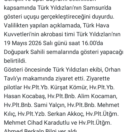
kapsamında Türk Yıldızları'nın Samsun'da
gösteri uçuşu gerçekleştireceğini duyurdu.
Valilikten yapılan açıklamada, Türk Hava
Kuvvetleri'nin akrobasi timi Türk Yıldızları'nın
19 Mayıs 2026 Salı günü saat 16.00'da
Doğupark Sahili semalarında gösteri yapacağı
belirtildi.
Gösteri öncesinde Türk Yıldızları ekibi, Orhan
Tavlı'yı makamında ziyaret etti. Ziyarette
pilotlar Hv.Plt.Yb. Kürşat Kömür, Hv.Plt.Yb.
Hasan Kocabaş, Hv.Plt.Bnb. Alim Kocaman,
Hv.Plt.Bnb. Sami Yalçın, Hv.Plt.Bnb. Mehmet
Kılıç, Hv.Plt.Yzb. Serkan Akkoç, Hv.Plt.Ütğm.
Mehmet Cihad Karadutlu ve Hv.Plt.Ütğm.
Ahmed Berkalp Bilgi yer aldı.