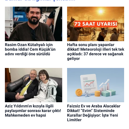
Rasim Ozan Kütahyalı için
Hafta sonu planı yapanlar
bomba iddia! Cem Küçük’ün
dikkat! Meteoroloji illeri tek tek
adını verdiği öne sürüldü
açıkladı: 37 derece ve sağanak
geliyor
Aziz Yıldırım’ın kızıyla ilgili
Faizsiz Ev ve Araba Alacaklar
paylaşımlar sonrası karar çıktı!
Dikkat! “Evim” Sisteminde
Mahkemeden ev hapsi
Kurallar Değişiyor: İşte Yeni
Limitler