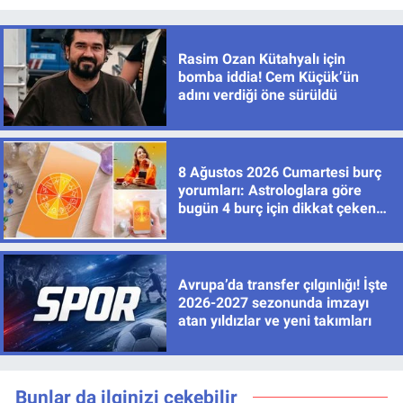
Rasim Ozan Kütahyalı için
bomba iddia! Cem Küçük’ün
adını verdiği öne sürüldü
8 Ağustos 2026 Cumartesi burç
yorumları: Astrologlara göre
bugün 4 burç için dikkat çeken
gelişmeler var
Avrupa’da transfer çılgınlığı! İşte
2026-2027 sezonunda imzayı
atan yıldızlar ve yeni takımları
Bunlar da ilginizi çekebilir