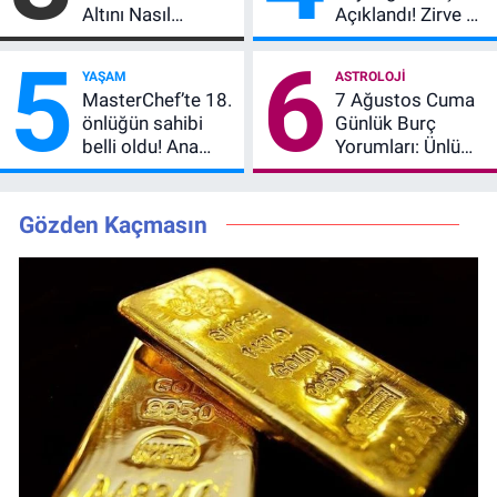
Altını Nasıl
Açıklandı! Zirve El
Etkiler? Çok Basit
Değiştirdi:
5
6
Anlatımla Rehber
Muhtemel Aşk,
YAŞAM
ASTROLOJI
MasterChef'i
MasterChef’te 18.
7 Ağustos Cuma
Geride Bıraktı
önlüğün sahibi
Günlük Burç
belli oldu! Ana
Yorumları: Ünlü
kadroya giren
Astrologlara Göre
yarışmacı kim
Aşk, Para ve
oldu?
Kariyerde Yeni
Gözden Kaçmasın
Dönem