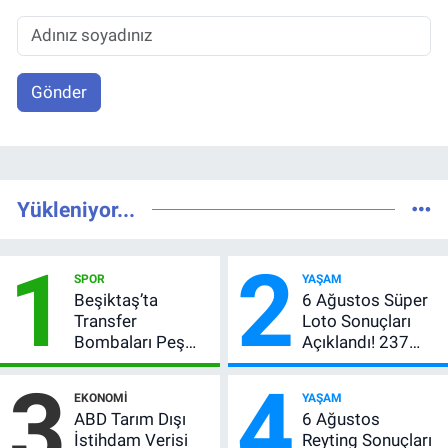
Gönder
Yükleniyor...
1
2
SPOR
YAŞAM
Beşiktaş’ta
6 Ağustos Süper
Transfer
Loto Sonuçları
Bombaları Peş
Açıklandı! 237
Peşe! Adalı
Milyon TL’lik
3
4
Vlahovic’i
Çekiliş
EKONOMI
YAŞAM
Açıkladı, 5 Yıldız
ABD Tarım Dışı
6 Ağustos
Daha Listede
İstihdam Verisi
Reyting Sonuçları