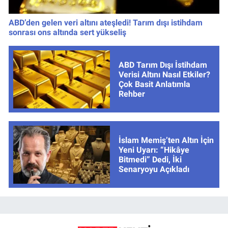
ABD’den gelen veri altını ateşledi! Tarım dışı istihdam
sonrası ons altında sert yükseliş
ABD Tarım Dışı İstihdam
Verisi Altını Nasıl Etkiler?
Çok Basit Anlatımla
Rehber
İslam Memiş’ten Altın İçin
Yeni Uyarı: “Hikâye
Bitmedi” Dedi, İki
Senaryoyu Açıkladı