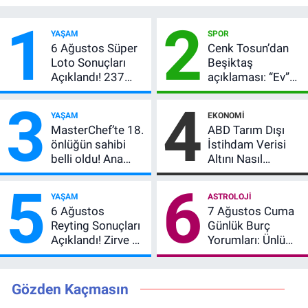
1
2
YAŞAM
SPOR
6 Ağustos Süper
Cenk Tosun’dan
Loto Sonuçları
Beşiktaş
Açıklandı! 237
açıklaması: “Ev”
Milyon TL’lik
dedi, asıl mesajı
3
4
Çekiliş
satır arasında
YAŞAM
EKONOMI
verdi
MasterChef’te 18.
ABD Tarım Dışı
önlüğün sahibi
İstihdam Verisi
belli oldu! Ana
Altını Nasıl
kadroya giren
Etkiler? Çok Basit
5
6
yarışmacı kim
Anlatımla Rehber
YAŞAM
ASTROLOJI
oldu?
6 Ağustos
7 Ağustos Cuma
Reyting Sonuçları
Günlük Burç
Açıklandı! Zirve El
Yorumları: Ünlü
Değiştirdi:
Astrologlara Göre
Muhtemel Aşk,
Aşk, Para ve
MasterChef'i
Kariyerde Yeni
Gözden Kaçmasın
Geride Bıraktı
Dönem