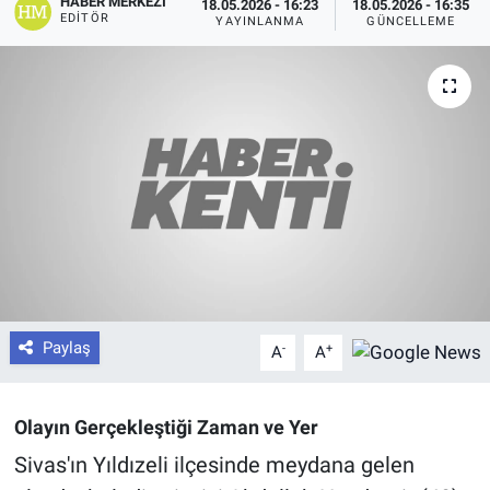
HABER MERKEZI
18.05.2026 - 16:23
18.05.2026 - 16:35
EDITÖR
YAYINLANMA
GÜNCELLEME
Paylaş
-
+
A
A
Olayın Gerçekleştiği Zaman ve Yer
Sivas'ın Yıldızeli ilçesinde meydana gelen