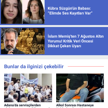
Kübra Süzgün'ün Babası:
“Elimde Ses Kayıtları Var”
İslam Memiş'ten 7 Ağustos Altın
Yorumu! Kritik Veri Öncesi
Dikkat Çeken Uyarı
Bunlar da ilginizi çekebilir
Adana'da servisçilerden
Alkol Sonrası Hastaneye