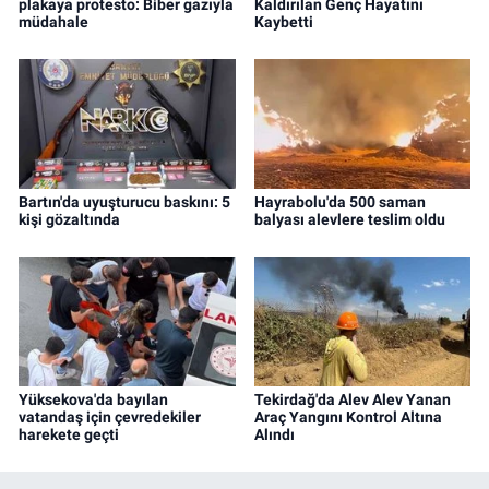
plakaya protesto: Biber gazıyla
Kaldırılan Genç Hayatını
müdahale
Kaybetti
Bartın'da uyuşturucu baskını: 5
Hayrabolu'da 500 saman
kişi gözaltında
balyası alevlere teslim oldu
Yüksekova'da bayılan
Tekirdağ'da Alev Alev Yanan
vatandaş için çevredekiler
Araç Yangını Kontrol Altına
harekete geçti
Alındı