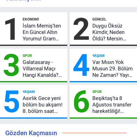
1
2
EKONOMI
GÜNCEL
İslam Memiş’ten
Duygu Öksüz
En Güncel Altın
Kimdir, Neden
Yorumu! Gram
Öldü? Mersin
Altın İçin 6.350 TL
Basınının Acı
3
4
Uyarısı, Yıl Sonu
Kaybı
SPOR
YAŞAM
Beklentisi
Galatasaray -
Var Mısın Yok
Değişmedi
Villarreal Maçı
Musun 29. Bölüm
Hangi Kanalda?
Ne Zaman? Yayın
Hazırlık Maçı Ne
Günü Değişti, Yeni
5
6
Zaman, Saat
Tarih Belli Oldu!
YAŞAM
SPOR
Kaçta, Nereden
Asırlık Gece yeni
Beşiktaş’ta 8
İzlenir?
bölüm bu akşam!
Ağustos transfer
8. bölüm saat
hareketliliği!
kaçta, TRT 1 canlı
Yönetim 5 bölge
nasıl izlenir?
için düğmeye
bastı
Gözden Kaçmasın