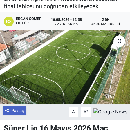
final tablosunu doğrudan etkileyecek.
ERCAN SOMER
16.05.2026 - 12:38
2 DK
EDITÖR
YAYINLANMA
OKUNMA SÜRESI
Paylaş
-
+
A
A
Süper Lig 16 Mayıs 2026 Maç