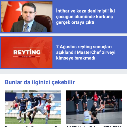
İntihar ve kaza denilmişti! İki
çocuğun ölümünde korkunç
gerçek ortaya çıktı
7 Ağustos reyting sonuçları
açıklandı! MasterChef zirveyi
kimseye bırakmadı
Bunlar da ilginizi çekebilir