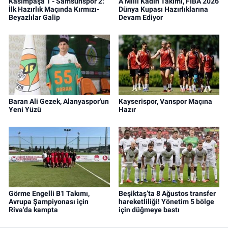
Kasımpaşa 1 - Samsunspor 2:
A Milli Kadın Takımı, FIBA 2026
İlk Hazırlık Maçında Kırmızı-
Dünya Kupası Hazırlıklarına
Beyazlılar Galip
Devam Ediyor
Baran Ali Gezek, Alanyaspor'un
Kayserispor, Vanspor Maçına
Yeni Yüzü
Hazır
Görme Engelli B1 Takımı,
Beşiktaş’ta 8 Ağustos transfer
Avrupa Şampiyonası için
hareketliliği! Yönetim 5 bölge
Riva'da kampta
için düğmeye bastı