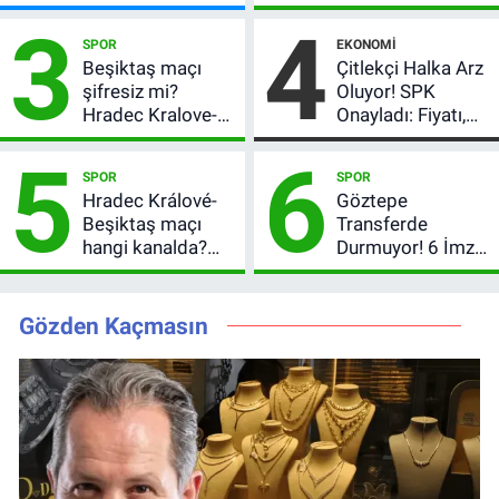
Milyon TL’lik
dedi, asıl mesajı
3
4
Çekiliş
satır arasında
SPOR
EKONOMI
verdi
Beşiktaş maçı
Çitlekçi Halka Arz
şifresiz mi?
Oluyor! SPK
Hradec Kralove-
Onayladı: Fiyatı,
Beşiktaş hangi
Lot Sayısı ve
5
6
kanalda, saat
Talep Toplama
SPOR
SPOR
kaçta?
Tarihi
Hradec Králové-
Göztepe
Beşiktaş maçı
Transferde
hangi kanalda?
Durmuyor! 6 İmza
Şifresiz canlı yayın
Sonrası Yeni
izleme rehberi
Hedefler Belli
Oldu
Gözden Kaçmasın