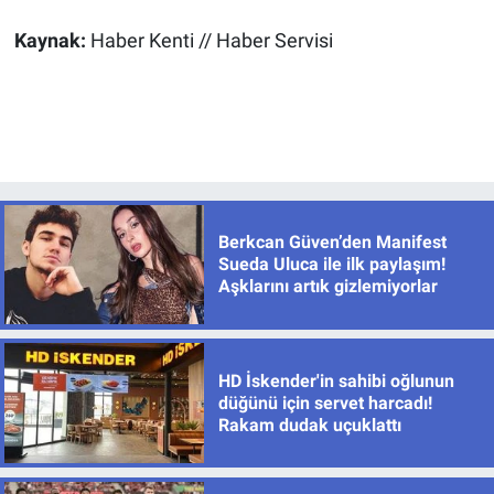
Kaynak:
Haber Kenti // Haber Servisi
Berkcan Güven’den Manifest
Sueda Uluca ile ilk paylaşım!
Aşklarını artık gizlemiyorlar
HD İskender'in sahibi oğlunun
düğünü için servet harcadı!
Rakam dudak uçuklattı