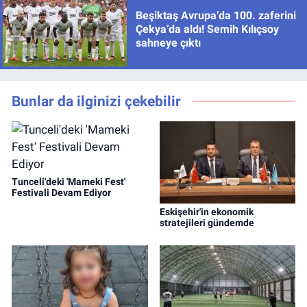
Beşiktaş Avrupa’da 100. zaferini
Çekya’da aldı! Semih Kılıçsoy
sahneye çıktı
Bunlar da ilginizi çekebilir
Tunceli'deki 'Mameki Fest'
Festivali Devam Ediyor
Eskişehir'in ekonomik
stratejileri gündemde