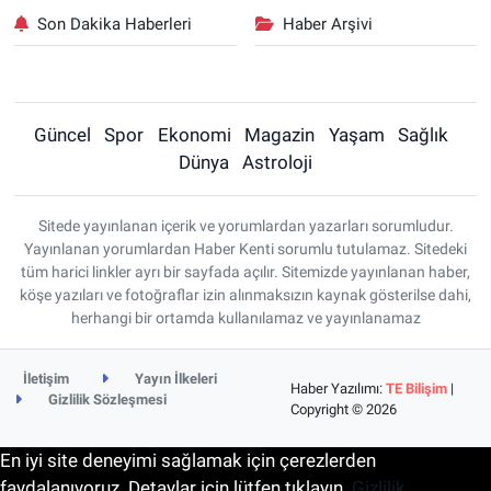
Son Dakika Haberleri
Haber Arşivi
Güncel
Spor
Ekonomi
Magazin
Yaşam
Sağlık
Dünya
Astroloji
Sitede yayınlanan içerik ve yorumlardan yazarları sorumludur.
Yayınlanan yorumlardan Haber Kenti sorumlu tutulamaz. Sitedeki
tüm harici linkler ayrı bir sayfada açılır. Sitemizde yayınlanan haber,
köşe yazıları ve fotoğraflar izin alınmaksızın kaynak gösterilse dahi,
herhangi bir ortamda kullanılamaz ve yayınlanamaz
İletişim
Yayın İlkeleri
Haber Yazılımı:
TE Bilişim
|
Gizlilik Sözleşmesi
Copyright © 2026
En iyi site deneyimi sağlamak için çerezlerden
faydalanıyoruz. Detaylar için lütfen tıklayın.
Gizlilik