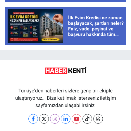
İlk Evim Kredisi ne zaman
başlayacak, şartları neler?
Faiz, vade, peşinat ve
başvuru hakkında tüm
cevaplar
Türkiye'den haberleri sizlere genç bir ekiple
ulaştırıyoruz... Bize katılmak isterseniz iletişim
sayfamızdan ulaşabilirsiniz.