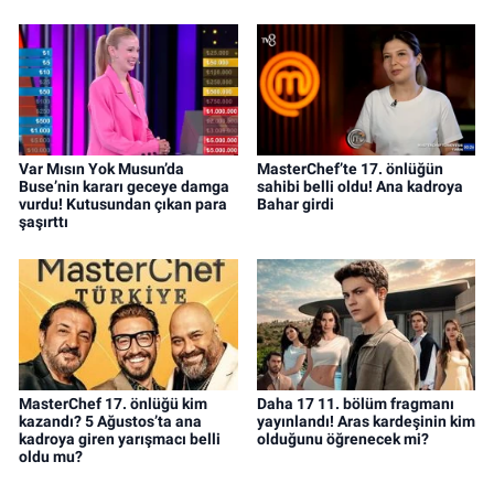
Var Mısın Yok Musun’da
MasterChef’te 17. önlüğün
Buse’nin kararı geceye damga
sahibi belli oldu! Ana kadroya
vurdu! Kutusundan çıkan para
Bahar girdi
şaşırttı
MasterChef 17. önlüğü kim
Daha 17 11. bölüm fragmanı
kazandı? 5 Ağustos’ta ana
yayınlandı! Aras kardeşinin kim
kadroya giren yarışmacı belli
olduğunu öğrenecek mi?
oldu mu?