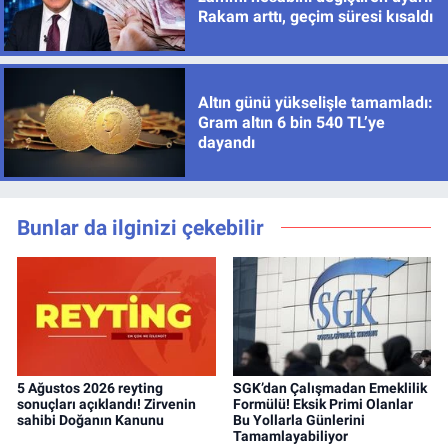
Rakam arttı, geçim süresi kısaldı
Altın günü yükselişle tamamladı:
Gram altın 6 bin 540 TL’ye
dayandı
Bunlar da ilginizi çekebilir
5 Ağustos 2026 reyting
SGK’dan Çalışmadan Emeklilik
sonuçları açıklandı! Zirvenin
Formülü! Eksik Primi Olanlar
sahibi Doğanın Kanunu
Bu Yollarla Günlerini
Tamamlayabiliyor