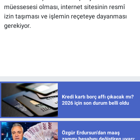
müessesesi olması, internet sitesinin resmî
izin taşıması ve işlemin reçeteye dayanması
gerekiyor.
Kredi kartı borç affı çıkacak mı?
2026 için son durum belli oldu
Özgür Erdursun’dan maaş
zammı hesabını değiştiren uyarı: