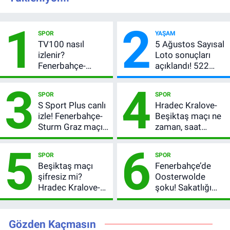
1
2
SPOR
YAŞAM
TV100 nasıl
5 Ağustos Sayısal
izlenir?
Loto sonuçları
Fenerbahçe-
açıklandı! 522
Sturm Graz maçı
milyon TL devretti
3
4
şifresiz canlı yayın
SPOR
SPOR
bilgileri
S Sport Plus canlı
Hradec Kralove-
izle! Fenerbahçe-
Beşiktaş maçı ne
Sturm Graz maçı
zaman, saat
nasıl izlenir?
kaçta? Şifresiz
5
6
UEFA Avrupa Ligi
SPOR
SPOR
3. Ön Eleme Turu
Beşiktaş maçı
Fenerbahçe’de
şifresiz mi?
Oosterwolde
Hradec Kralove-
şoku! Sakatlığı
Beşiktaş hangi
ciddi mi, kaç hafta
kanalda, saat
oynamayacak?
kaçta?
Gözden Kaçmasın