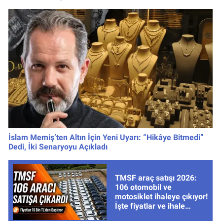
İslam Memiş’ten Altın İçin Yeni Uyarı: “Hikâye Bitmedi”
Dedi, İki Senaryoyu Açıkladı
TMSF araç satışı 2026:
106 otomobil ve
motosiklet ihaleye çıkıyor!
İşte fiyatlar ve ihale
tarihleri