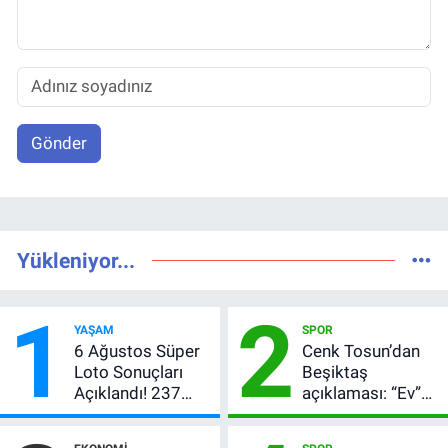
Gönder
Yükleniyor...
1
2
YAŞAM
SPOR
6 Ağustos Süper
Cenk Tosun’dan
Loto Sonuçları
Beşiktaş
Açıklandı! 237
açıklaması: “Ev”
Milyon TL’lik
dedi, asıl mesajı
Çekiliş
satır arasında