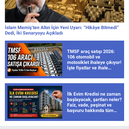
İslam Memiş’ten Altın İçin Yeni Uyarı: “Hikâye Bitmedi”
Dedi, İki Senaryoyu Açıkladı
TMSF araç satışı 2026:
106 otomobil ve
motosiklet ihaleye çıkıyor!
İşte fiyatlar ve ihale
tarihleri
İlk Evim Kredisi ne zaman
başlayacak, şartları neler?
Faiz, vade, peşinat ve
başvuru hakkında tüm
cevaplar