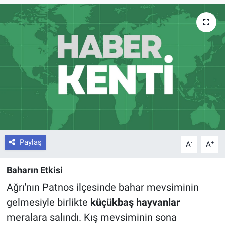
Paylaş
-
+
A
A
Baharın Etkisi
Ağrı'nın Patnos ilçesinde bahar mevsiminin
gelmesiyle birlikte
küçükbaş hayvanlar
meralara salındı. Kış mevsiminin sona