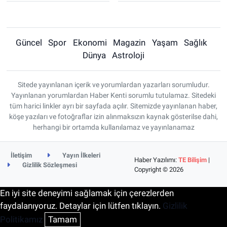
Güncel
Spor
Ekonomi
Magazin
Yaşam
Sağlık
Dünya
Astroloji
Sitede yayınlanan içerik ve yorumlardan yazarları sorumludur.
Yayınlanan yorumlardan Haber Kenti sorumlu tutulamaz. Sitedeki
tüm harici linkler ayrı bir sayfada açılır. Sitemizde yayınlanan haber,
köşe yazıları ve fotoğraflar izin alınmaksızın kaynak gösterilse dahi,
herhangi bir ortamda kullanılamaz ve yayınlanamaz
İletişim
Yayın İlkeleri
Haber Yazılımı:
TE Bilişim
|
Gizlilik Sözleşmesi
Copyright © 2026
En iyi site deneyimi sağlamak için çerezlerden
faydalanıyoruz. Detaylar için lütfen tıklayın.
Gizlilik
Politikamız
Tamam