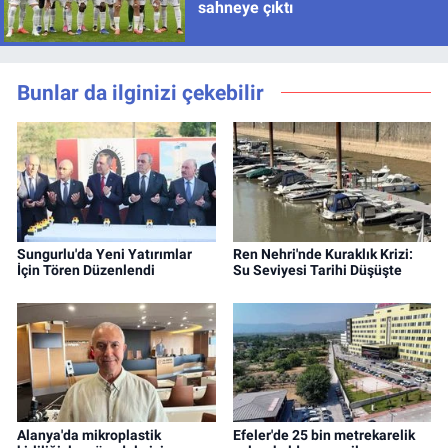
sahneye çıktı
Bunlar da ilginizi çekebilir
Sungurlu'da Yeni Yatırımlar
Ren Nehri'nde Kuraklık Krizi:
İçin Tören Düzenlendi
Su Seviyesi Tarihi Düşüşte
Alanya'da mikroplastik
Efeler'de 25 bin metrekarelik