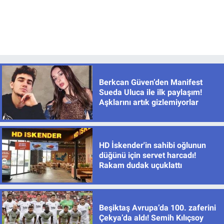
Berkcan Güven’den Manifest
Sueda Uluca ile ilk paylaşım!
Aşklarını artık gizlemiyorlar
HD İskender'in sahibi oğlunun
düğünü için servet harcadı!
Rakam dudak uçuklattı
Beşiktaş Avrupa’da 100. zaferini
Çekya’da aldı! Semih Kılıçsoy