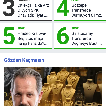
3
4
EKONOMI
SPOR
verdi
Çitlekçi Halka Arz
Göztepe
Oluyor! SPK
Transferde
Onayladı: Fiyatı,
Durmuyor! 6 İmza
Lot Sayısı ve
Sonrası Yeni
5
6
Talep Toplama
Hedefler Belli
SPOR
SPOR
Tarihi
Oldu
Hradec Králové-
Galatasaray
Beşiktaş maçı
Transferde
hangi kanalda?
Düğmeye Bastı!
Şifresiz canlı yayın
Leao, Camavinga
izleme rehberi
ve Pavard’da Son
Durum
Gözden Kaçmasın