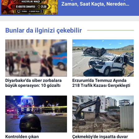
Zaman, Saat Kaçta, Nereden
İzlenir?
Bunlar da ilginizi çekebilir
Diyarbakır'da siber zorbalara
Erzurum'da Temmuz Ayında
büyük operasyon: 10 gözaltı
218 Trafik Kazası Gerçekleşti
Kontrolden çıkan
Çekmeköy'de inşaatta duvar