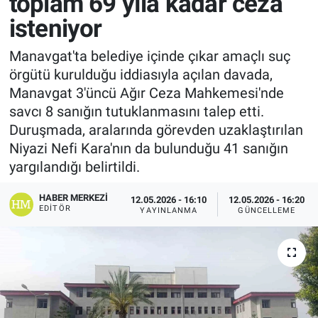
toplam 69 yıla kadar ceza
isteniyor
Manavgat'ta belediye içinde çıkar amaçlı suç
örgütü kurulduğu iddiasıyla açılan davada,
Manavgat 3'üncü Ağır Ceza Mahkemesi'nde
savcı 8 sanığın tutuklanmasını talep etti.
Duruşmada, aralarında görevden uzaklaştırılan
Niyazi Nefi Kara'nın da bulunduğu 41 sanığın
yargılandığı belirtildi.
HABER MERKEZI
12.05.2026 - 16:10
12.05.2026 - 16:20
EDITÖR
YAYINLANMA
GÜNCELLEME