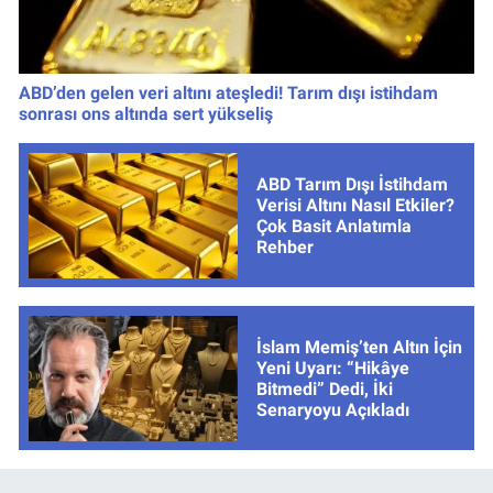
ABD’den gelen veri altını ateşledi! Tarım dışı istihdam
sonrası ons altında sert yükseliş
ABD Tarım Dışı İstihdam
Verisi Altını Nasıl Etkiler?
Çok Basit Anlatımla
Rehber
İslam Memiş’ten Altın İçin
Yeni Uyarı: “Hikâye
Bitmedi” Dedi, İki
Senaryoyu Açıkladı