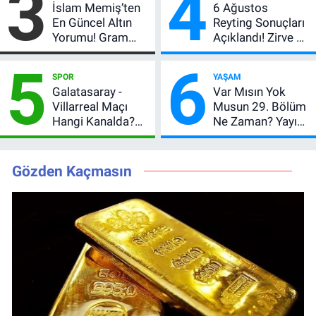
3
4
İslam Memiş’ten
6 Ağustos
Daha Listede
En Güncel Altın
Reyting Sonuçları
Yorumu! Gram
Açıklandı! Zirve El
Altın İçin 6.350 TL
Değiştirdi:
5
6
Uyarısı, Yıl Sonu
Muhtemel Aşk,
SPOR
YAŞAM
Beklentisi
MasterChef'i
Galatasaray -
Var Mısın Yok
Değişmedi
Geride Bıraktı
Villarreal Maçı
Musun 29. Bölüm
Hangi Kanalda?
Ne Zaman? Yayın
Hazırlık Maçı Ne
Günü Değişti, Yeni
Zaman, Saat
Tarih Belli Oldu!
Kaçta, Nereden
Gözden Kaçmasın
İzlenir?