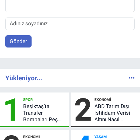
Gönder
Yükleniyor...
1
2
SPOR
EKONOMI
Beşiktaş’ta
ABD Tarım Dışı
Transfer
İstihdam Verisi
Bombaları Peş
Altını Nasıl
Peşe! Adalı
Etkiler? Çok Basit
Vlahovic’i
Anlatımla Rehber
EKONOMI
YAŞAM
Açıkladı, 5 Yıldız