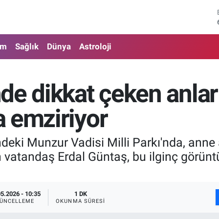
am
Sağlık
Dünya
Astroloji
de dikkat çeken anlar
 emziriyor
deki Munzur Vadisi Milli Parkı'nda, anne
 vatandaş Erdal Güntaş, bu ilginç görünt
05.2026 - 10:35
1 DK
ÜNCELLEME
OKUNMA SÜRESI