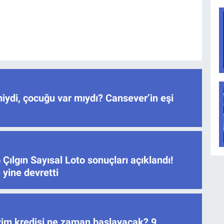
iydi, çocuğu var mıydı? Cansever’in eşi
Çılgın Sayısal Loto sonuçları açıklandı!
yine devretti
 Evim kredisi ne zaman başlayacak? 9