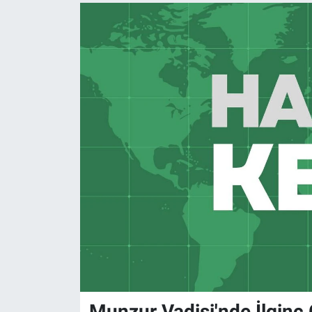
Munzur Vadisi'nde İlginç