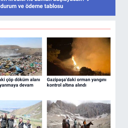
 durum ve ödeme tablosu
ki çöp döküm alanı
Gazipaşa'daki orman yangını
r yanmaya devam
kontrol altına alındı