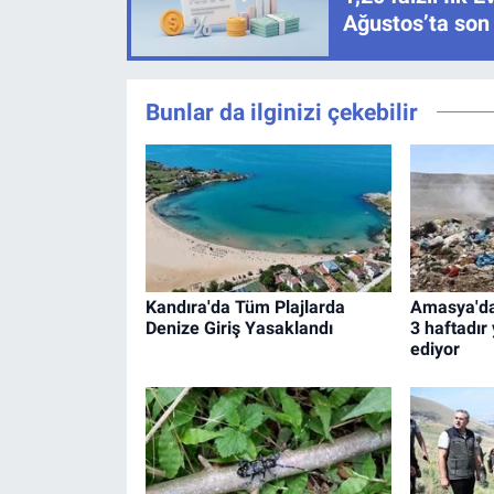
Ağustos’ta son
Bunlar da ilginizi çekebilir
Kandıra'da Tüm Plajlarda
Amasya'da
Denize Giriş Yasaklandı
3 haftadı
ediyor