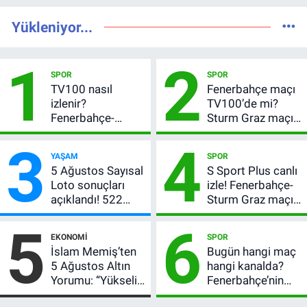
Yükleniyor...
1
2
SPOR
SPOR
TV100 nasıl
Fenerbahçe maçı
izlenir?
TV100’de mi?
Fenerbahçe-
Sturm Graz maçı
Sturm Graz maçı
hangi kanalda,
3
4
şifresiz canlı yayın
saat kaçta?
YAŞAM
SPOR
bilgileri
5 Ağustos Sayısal
S Sport Plus canlı
Loto sonuçları
izle! Fenerbahçe-
açıklandı! 522
Sturm Graz maçı
milyon TL devretti
nasıl izlenir?
5
6
EKONOMI
SPOR
İslam Memiş’ten
Bugün hangi maç
5 Ağustos Altın
hangi kanalda?
Yorumu: “Yükseliş
Fenerbahçe’nin
Beklentim Devam
Avrupa sınavı