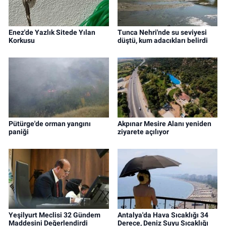
Enez'de Yazlık Sitede Yılan
Tunca Nehri'nde su seviyesi
Korkusu
düştü, kum adacıkları belirdi
Pütürge'de orman yangını
Akpınar Mesire Alanı yeniden
paniği
ziyarete açılıyor
Yeşilyurt Meclisi 32 Gündem
Antalya'da Hava Sıcaklığı 34
Maddesini Değerlendirdi
Derece, Deniz Suyu Sıcaklığı