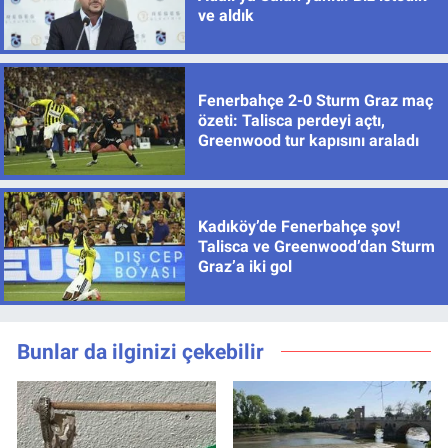
ve aldık
Fenerbahçe 2-0 Sturm Graz maç
özeti: Talisca perdeyi açtı,
Greenwood tur kapısını araladı
Kadıköy’de Fenerbahçe şov!
Talisca ve Greenwood’dan Sturm
Graz’a iki gol
Bunlar da ilginizi çekebilir