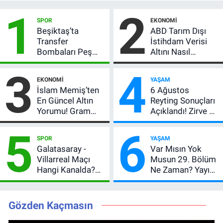
1
2
SPOR
EKONOMI
Beşiktaş’ta
ABD Tarım Dışı
Transfer
İstihdam Verisi
Bombaları Peş
Altını Nasıl
Peşe! Adalı
Etkiler? Çok Basit
3
4
Vlahovic’i
Anlatımla Rehber
EKONOMI
YAŞAM
Açıkladı, 5 Yıldız
İslam Memiş’ten
6 Ağustos
Daha Listede
En Güncel Altın
Reyting Sonuçları
Yorumu! Gram
Açıklandı! Zirve El
Altın İçin 6.350 TL
Değiştirdi:
5
6
Uyarısı, Yıl Sonu
Muhtemel Aşk,
SPOR
YAŞAM
Beklentisi
MasterChef'i
Galatasaray -
Var Mısın Yok
Değişmedi
Geride Bıraktı
Villarreal Maçı
Musun 29. Bölüm
Hangi Kanalda?
Ne Zaman? Yayın
Hazırlık Maçı Ne
Günü Değişti, Yeni
Zaman, Saat
Tarih Belli Oldu!
Kaçta, Nereden
Gözden Kaçmasın
İzlenir?