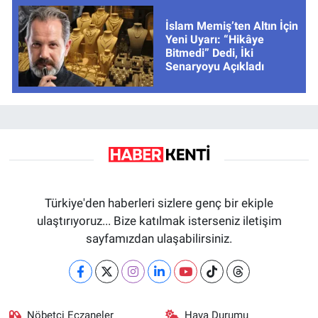
İslam Memiş’ten Altın İçin
Yeni Uyarı: “Hikâye
Bitmedi” Dedi, İki
Senaryoyu Açıkladı
Türkiye'den haberleri sizlere genç bir ekiple
ulaştırıyoruz... Bize katılmak isterseniz iletişim
sayfamızdan ulaşabilirsiniz.
Nöbetçi Eczaneler
Hava Durumu