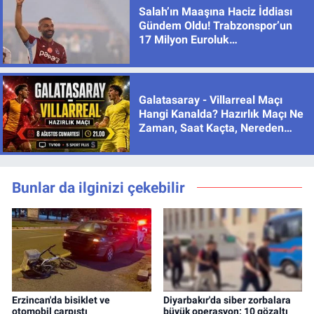
Salah’ın Maaşına Haciz İddiası
Gündem Oldu! Trabzonspor’un
17 Milyon Euroluk
Sözleşmesinde Son Durum
Galatasaray - Villarreal Maçı
Hangi Kanalda? Hazırlık Maçı Ne
Zaman, Saat Kaçta, Nereden
İzlenir?
Bunlar da ilginizi çekebilir
Erzincan'da bisiklet ve
Diyarbakır'da siber zorbalara
otomobil çarpıştı
büyük operasyon: 10 gözaltı