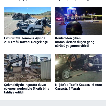
Erzurum'da Temmuz Ayında
Kontrolden çıkan
218 Trafik Kazası Gerçekleşti
motosikletten düşen genç
sürücü yaşamını yitirdi
Çekmeköy'de inşaatta duvar
Niğde'de Trafik Kazası: İki Araç
çökmesi nedeniyle 5 katlı bina
Çarpıştı, 4 Yaralı
tahliye edildi