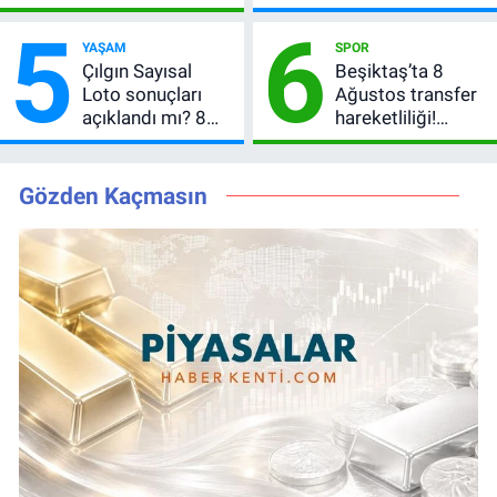
peş peşe geldi,
Kazandıran 6
5
6
Okan Buruk
Numara
YAŞAM
SPOR
kırmızı kart gördü!
Çılgın Sayısal
Beşiktaş’ta 8
Loto sonuçları
Ağustos transfer
açıklandı mı? 8
hareketliliği!
Ağustos 2026
Yönetim 5 bölge
kazanan
için düğmeye
numaralar
bastı
Gözden Kaçmasın