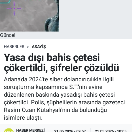
Güncel
HABERLER
ASAYIŞ
Yasa dışı bahis çetesi
çökertildi, şifreler çözüldü
Adana'da 2024'te siber dolandırıcılıkla ilgili
soruşturma kapsamında S.T.'nin evine
düzenlenen baskında yasadışı bahis çetesi
çökertildi. Polis, şüphelilerin arasında gazeteci
Rasim Ozan Kütahyalı'nın da bulunduğu
isimlere ulaştı.
HABER MERKEZI
21.05.2026 - 09:57
21.05.2026 - 10:05