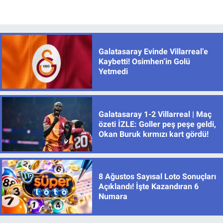
Galatasaray Evinde Villarreal’e
Kaybetti! Osimhen’in Golü
Yetmedi
Galatasaray 1-2 Villarreal | Maç
özeti İZLE: Goller peş peşe geldi,
Okan Buruk kırmızı kart gördü!
8 Ağustos Sayısal Loto Sonuçları
Açıklandı! İşte Kazandıran 6
Numara