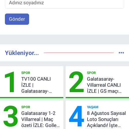
Gönder
Yükleniyor...
1
2
SPOR
SPOR
TV100 CANLI
Galatasaray-
İZLE |
Villarreal CANLI
Galatasaray-
İZLE | GS maçı
Villarreal maçı
hangi kanalda,
3
4
başladı! GS maçı
şifresiz mi?
SPOR
YAŞAM
şifresiz canlı yayın
Galatasaray 1-2
8 Ağustos Sayısal
Villarreal | Maç
Loto Sonuçları
özeti İZLE: Goller
Açıklandı! İşte