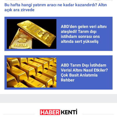
Bu hafta hangi yatırım aracı ne kadar kazandırdı? Altın
açık ara zirvede
ABD’den gelen veri altını
ateşledi! Tarım dışı
istihdam sonrası ons
altında sert yükseliş
ABD Tarım Dışı İstihdam
Verisi Altını Nasıl Etkiler?
Çok Basit Anlatımla
Rehber