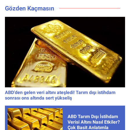
Kaçta, Nereden
Gözden Kaçmasın
İzlenir?
ABD’den gelen veri altını ateşledi! Tarım dışı istihdam
sonrası ons altında sert yükseliş
ABD Tarım Dışı İstihdam
Verisi Altını Nasıl Etkiler?
Çok Basit Anlatımla