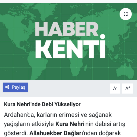
Paylaş
-
+
A
A
Kura Nehri'nde Debi Yükseliyor
Ardahan'da, karların erimesi ve sağanak
yağışların etkisiyle
Kura Nehri
'nin debisi artış
gösterdi.
Allahuekber Dağları
'ndan doğarak