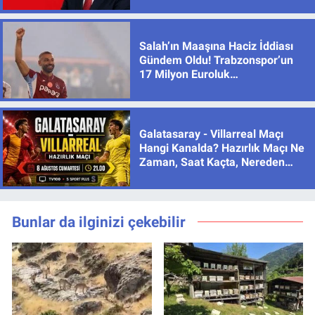
Salah’ın Maaşına Haciz İddiası
Gündem Oldu! Trabzonspor’un
17 Milyon Euroluk
Sözleşmesinde Son Durum
Galatasaray - Villarreal Maçı
Hangi Kanalda? Hazırlık Maçı Ne
Zaman, Saat Kaçta, Nereden
İzlenir?
Bunlar da ilginizi çekebilir