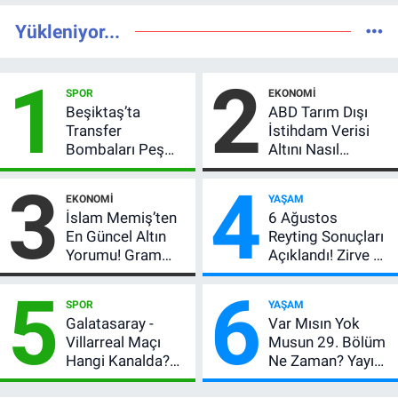
Yükleniyor...
1
2
SPOR
EKONOMI
Beşiktaş’ta
ABD Tarım Dışı
Transfer
İstihdam Verisi
Bombaları Peş
Altını Nasıl
Peşe! Adalı
Etkiler? Çok Basit
3
4
Vlahovic’i
Anlatımla Rehber
EKONOMI
YAŞAM
Açıkladı, 5 Yıldız
İslam Memiş’ten
6 Ağustos
Daha Listede
En Güncel Altın
Reyting Sonuçları
Yorumu! Gram
Açıklandı! Zirve El
Altın İçin 6.350 TL
Değiştirdi:
5
6
Uyarısı, Yıl Sonu
Muhtemel Aşk,
SPOR
YAŞAM
Beklentisi
MasterChef'i
Galatasaray -
Var Mısın Yok
Değişmedi
Geride Bıraktı
Villarreal Maçı
Musun 29. Bölüm
Hangi Kanalda?
Ne Zaman? Yayın
Hazırlık Maçı Ne
Günü Değişti, Yeni
Zaman, Saat
Tarih Belli Oldu!