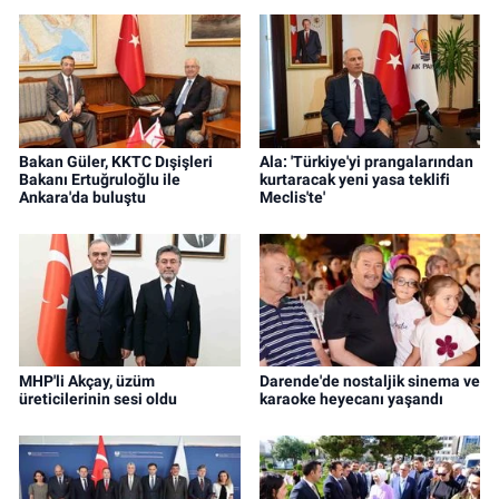
Bakan Güler, KKTC Dışişleri
Ala: 'Türkiye'yi prangalarından
Bakanı Ertuğruloğlu ile
kurtaracak yeni yasa teklifi
Ankara'da buluştu
Meclis'te'
MHP'li Akçay, üzüm
Darende'de nostaljik sinema ve
üreticilerinin sesi oldu
karaoke heyecanı yaşandı