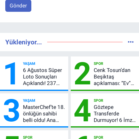
Gönder
Yükleniyor...
1
2
YAŞAM
SPOR
6 Ağustos Süper
Cenk Tosun’dan
Loto Sonuçları
Beşiktaş
Açıklandı! 237
açıklaması: “Ev”
Milyon TL’lik
dedi, asıl mesajı
3
4
Çekiliş
satır arasında
YAŞAM
SPOR
verdi
MasterChef’te 18.
Göztepe
önlüğün sahibi
Transferde
belli oldu! Ana
Durmuyor! 6 İmza
kadroya giren
Sonrası Yeni
yarışmacı kim
Hedefler Belli
SPOR
SPOR