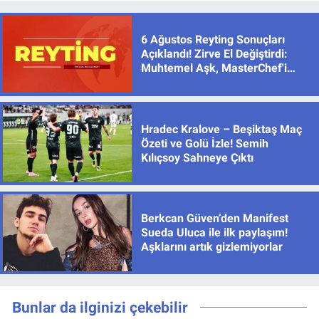
6 Ağustos Reyting Sonuçları
Açıklandı! Zirve El Değiştirdi:
Muhtemel Aşk, MasterChef'i
Geride Bıraktı
Hradec Kralove – Beşiktaş Maç
Özeti ve Golü İzle! Semih
Kılıçsoy Sahneye Çıktı
Berkcan Güven’den Manifest
Sueda Uluca ile ilk paylaşım!
Aşklarını artık gizlemiyorlar
Bunlar da ilginizi çekebilir