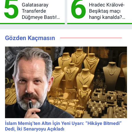
5
6
oldu?
Oldu
Galatasaray
Hradec Králové-
Transferde
Beşiktaş maçı
Düğmeye Bastı!
hangi kanalda?
Leao, Camavinga
Şifresiz canlı yayın
ve Pavard’da Son
izleme rehberi
Durum
Gözden Kaçmasın
İslam Memiş’ten Altın İçin Yeni Uyarı: “Hikâye Bitmedi”
Dedi, İki Senaryoyu Açıkladı