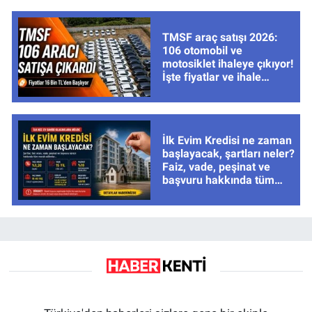
TMSF araç satışı 2026:
106 otomobil ve
motosiklet ihaleye çıkıyor!
İşte fiyatlar ve ihale
tarihleri
İlk Evim Kredisi ne zaman
başlayacak, şartları neler?
Faiz, vade, peşinat ve
başvuru hakkında tüm
cevaplar