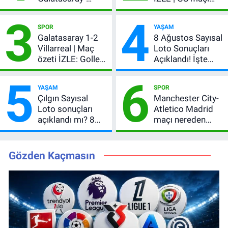
Villarreal maçı
hangi kanalda,
3
4
başladı! GS maçı
şifresiz mi?
SPOR
YAŞAM
şifresiz canlı yayın
Galatasaray 1-2
8 Ağustos Sayısal
Villarreal | Maç
Loto Sonuçları
özeti İZLE: Goller
Açıklandı! İşte
peş peşe geldi,
Kazandıran 6
5
6
Okan Buruk
Numara
YAŞAM
SPOR
kırmızı kart gördü!
Çılgın Sayısal
Manchester City-
Loto sonuçları
Atletico Madrid
açıklandı mı? 8
maçı nereden
Ağustos 2026
izlenir?
kazanan
numaralar
Gözden Kaçmasın