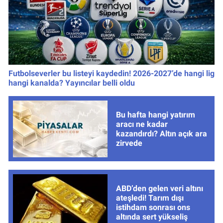
Futbolseverler bu listeyi kaydedin! 2026-2027’de hangi lig
hangi kanalda? Yayıncılar belli oldu
Bu hafta hangi yatırım
aracı ne kadar
kazandırdı? Altın açık ara
zirvede
ABD’den gelen veri altını
ateşledi! Tarım dışı
istihdam sonrası ons
altında sert yükseliş