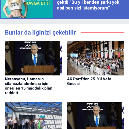
çekti! “Bu yıl benden şarkı yok,
asıl ben sizi istemiyorum”
Bunlar da ilginizi çekebilir
Netanyahu, Hamas'ın
AK Parti'den 25. Yıl Vefa
silahsızlandırılması için
Gecesi
önerilen 15 maddelik planı
reddetti