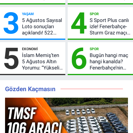
Sturm Graz maçı
hangi kanalda,
3
4
şifresiz canlı yayın
saat kaçta?
YAŞAM
SPOR
bilgileri
5 Ağustos Sayısal
S Sport Plus canlı
Loto sonuçları
izle! Fenerbahçe-
açıklandı! 522
Sturm Graz maçı
milyon TL devretti
nasıl izlenir?
5
6
EKONOMI
SPOR
İslam Memiş’ten
Bugün hangi maç
5 Ağustos Altın
hangi kanalda?
Yorumu: “Yükseliş
Fenerbahçe’nin
Beklentim Devam
Avrupa sınavı
Ediyor” Diyerek
şifresiz
Kritik Uyarıyı Yaptı
yayınlanacak
Gözden Kaçmasın