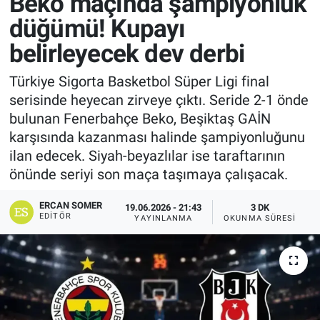
Beko maçında şampiyonluk
düğümü! Kupayı
belirleyecek dev derbi
Türkiye Sigorta Basketbol Süper Ligi final
serisinde heyecan zirveye çıktı. Seride 2-1 önde
bulunan Fenerbahçe Beko, Beşiktaş GAİN
karşısında kazanması halinde şampiyonluğunu
ilan edecek. Siyah-beyazlılar ise taraftarının
önünde seriyi son maça taşımaya çalışacak.
ERCAN SOMER
19.06.2026 - 21:43
3 DK
EDITÖR
YAYINLANMA
OKUNMA SÜRESI