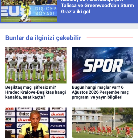
Talisca ve Greenwood’dan Sturm
Graz’a iki gol
Bunlar da ilginizi çekebilir
Beşiktaş maçı şifresiz mi?
Bugün hangi maçlar var? 6
Hradec Kralove-Beşiktaş hangi
Ağustos 2026 Perşembe maç
kanalda, saat kaçta?
programı ve yayın bilgileri