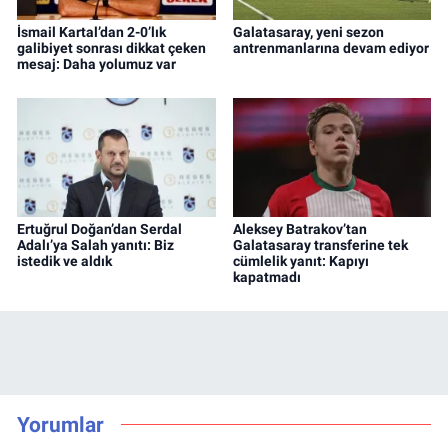
İsmail Kartal’dan 2-0’lık
Galatasaray, yeni sezon
galibiyet sonrası dikkat çeken
antrenmanlarına devam ediyor
mesaj: Daha yolumuz var
Ertuğrul Doğan’dan Serdal
Aleksey Batrakov’tan
Adalı’ya Salah yanıtı: Biz
Galatasaray transferine tek
istedik ve aldık
cümlelik yanıt: Kapıyı
kapatmadı
Yorumlar