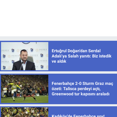
Ertuğrul Doğan’dan Serdal
Adalı’ya Salah yanıtı: Biz istedik
ve aldık
Fenerbahçe 2-0 Sturm Graz maç
özeti: Talisca perdeyi açtı,
Greenwood tur kapısını araladı
Kadıköy’de Fenerbahçe şov!