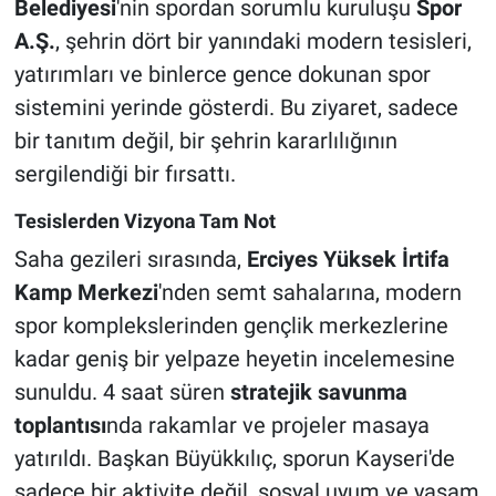
Belediyesi
'nin spordan sorumlu kuruluşu
Spor
A.Ş.
, şehrin dört bir yanındaki modern tesisleri,
yatırımları ve binlerce gence dokunan spor
sistemini yerinde gösterdi. Bu ziyaret, sadece
bir tanıtım değil, bir şehrin kararlılığının
sergilendiği bir fırsattı.
Tesislerden Vizyona Tam Not
Saha gezileri sırasında,
Erciyes Yüksek İrtifa
Kamp Merkezi
'nden semt sahalarına, modern
spor komplekslerinden gençlik merkezlerine
kadar geniş bir yelpaze heyetin incelemesine
sunuldu. 4 saat süren
stratejik savunma
toplantısı
nda rakamlar ve projeler masaya
yatırıldı. Başkan Büyükkılıç, sporun Kayseri'de
sadece bir aktivite değil, sosyal uyum ve yaşam