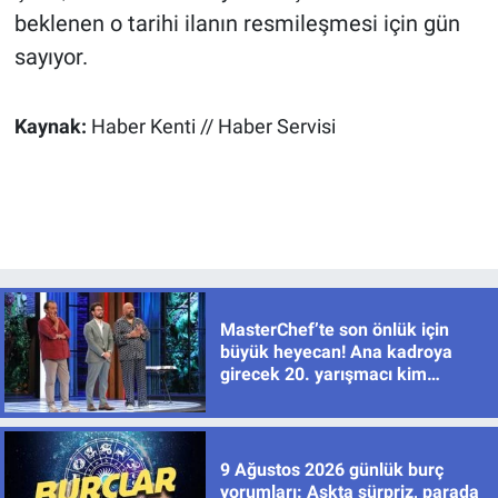
beklenen o tarihi ilanın resmileşmesi için gün
sayıyor.
Kaynak:
Haber Kenti // Haber Servisi
MasterChef’te son önlük için
büyük heyecan! Ana kadroya
girecek 20. yarışmacı kim
olacak?
9 Ağustos 2026 günlük burç
yorumları: Aşkta sürpriz, parada