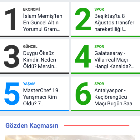
1
2
EKONOMI
SPOR
İslam Memiş’ten
Beşiktaş’ta 8
En Güncel Altın
Ağustos transfer
Yorumu! Gram
hareketliliği!
Altın İçin 6.350 TL
Yönetim 5 bölge
3
4
Uyarısı, Yıl Sonu
için düğmeye
GÜNCEL
SPOR
Beklentisi
bastı
Duygu Öksüz
Galatasaray -
Değişmedi
Kimdir, Neden
Villarreal Maçı
Öldü? Mersin
Hangi Kanalda?
Basınının Acı
Hazırlık Maçı Ne
5
6
Kaybı
Zaman, Saat
YAŞAM
SPOR
Kaçta, Nereden
MasterChef 19.
Antalyaspor -
İzlenir?
Yarışmacı Kim
Keçiörengücü
Oldu? 7
Maçı Bugün Saat
Ağustos’ta Ana
Kaçta? Hangi
Kadro İçin Kritik
Kanalda?
Gece!
Gözden Kaçmasın