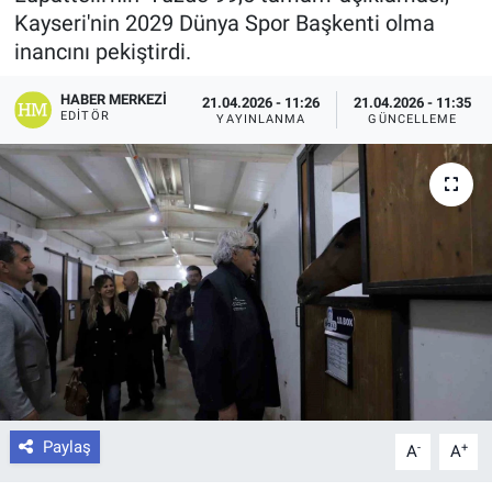
Kayseri'nin 2029 Dünya Spor Başkenti olma
inancını pekiştirdi.
HABER MERKEZI
21.04.2026 - 11:26
21.04.2026 - 11:35
EDITÖR
YAYINLANMA
GÜNCELLEME
Paylaş
-
+
A
A