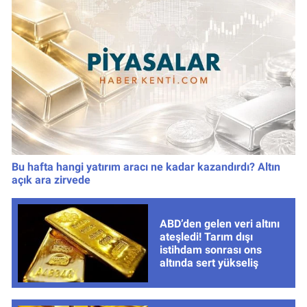
Bu hafta hangi yatırım aracı ne kadar kazandırdı? Altın
açık ara zirvede
ABD’den gelen veri altını
ateşledi! Tarım dışı
istihdam sonrası ons
altında sert yükseliş