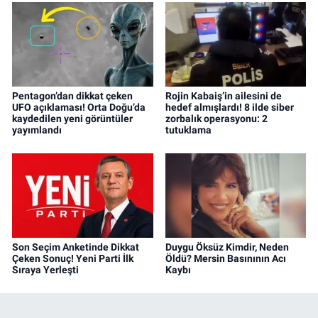
Pentagon’dan dikkat çeken
Rojin Kabaiş’in ailesini de
UFO açıklaması! Orta Doğu’da
hedef almışlardı! 8 ilde siber
kaydedilen yeni görüntüler
zorbalık operasyonu: 2
yayımlandı
tutuklama
Son Seçim Anketinde Dikkat
Duygu Öksüz Kimdir, Neden
Çeken Sonuç! Yeni Parti İlk
Öldü? Mersin Basınının Acı
Sıraya Yerleşti
Kaybı