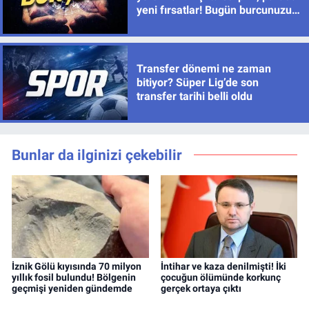
yeni fırsatlar! Bugün burcunuzu
neler bekliyor?
Transfer dönemi ne zaman
bitiyor? Süper Lig’de son
transfer tarihi belli oldu
Bunlar da ilginizi çekebilir
İznik Gölü kıyısında 70 milyon
İntihar ve kaza denilmişti! İki
yıllık fosil bulundu! Bölgenin
çocuğun ölümünde korkunç
geçmişi yeniden gündemde
gerçek ortaya çıktı