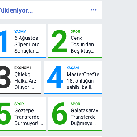
ükleniyor...
1
2
YAŞAM
SPOR
6 Ağustos
Cenk
Süper Loto
Tosun’dan
Sonuçları
Beşiktaş
Açıklandı!
açıklaması:
3
4
237 Milyon
“Ev” dedi,
EKONOMI
YAŞAM
TL’lik Çekiliş
asıl mesajı
Çitlekçi
MasterChef’te
satır
Halka Arz
18. önlüğün
arasında
Oluyor!
sahibi belli
verdi
SPK
oldu! Ana
5
6
Onayladı:
kadroya giren
SPOR
SPOR
Fiyatı, Lot
yarışmacı kim
Göztepe
Galatasaray
Sayısı ve
oldu?
Transferde
Transferde
Talep
Durmuyor! 6
Düğmeye
Toplama
İmza
Bastı! Leao,
Tarihi
Sonrası Yeni
Camavinga