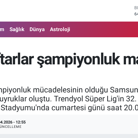
6
D
4
E
am
Sağlık
Dünya
Astroloji
5
S
6
G
tarlar şampiyonluk maç
6
B
1
mpiyonluk mücadelesinin olduğu Samsuns
kuyruklar oluştu. Trendyol Süper Lig'in 3
ıs Stadyumu'nda cumartesi günü saat 20.
04.2026 - 12:55
ÜNCELLEME