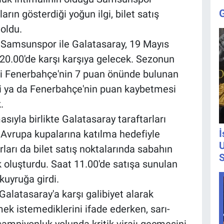
rın gösterdiği yoğun ilgi, bilet satış
oldu.
a Samsunspor ile Galatasaray, 19 Mayıs
0.00'de karşı karşıya gelecek. Sezonun
ibi Fenerbahçe'nin 7 puan önünde bulunan
i ya da Fenerbahçe'nin puan kaybetmesi
.
sıyla birlikte Galatasaray taraftarları
İ
 Avrupa kupalarına katılma hedefiyle
U
rı da bilet satış noktalarında sabahın
S
 oluşturdu. Saat 11.00'de satışa sunulan
 kuyruğa girdi.
alatasaray'a karşı galibiyet alarak
ek istemediklerini ifade ederken, sarı-