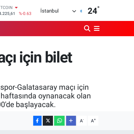
4.225,61
%-0.63
°
24
OLAR
İstanbul
7,6704
%0
URO
5,0406
%-0.08
TERLİN
4,2143
%0
RAM ALTIN
ı için bilet
510.40
%0.45
İST100
3.799
%70
por-Galatasaray maçı için
2. haftasında oynanacak olan
00'de başlayacak.
-
+
A
A