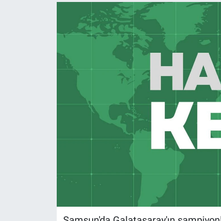
Samsun'da Galatasaray'ın şampiyonl