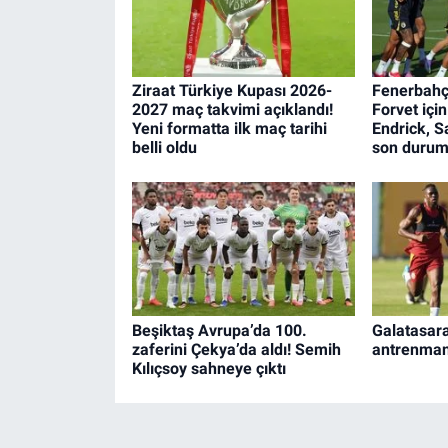
Ziraat Türkiye Kupası 2026-
Fenerbahç
2027 maç takvimi açıklandı!
Forvet için
Yeni formatta ilk maç tarihi
Endrick, S
belli oldu
son duru
Beşiktaş Avrupa’da 100.
Galatasara
zaferini Çekya’da aldı! Semih
antrenman
Kılıçsoy sahneye çıktı