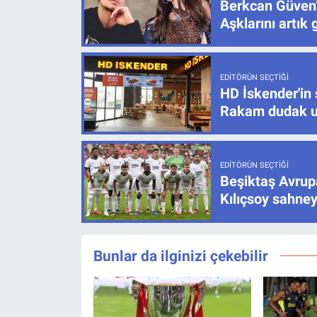
Berkcan Güven’
Aşklarını artık 
EDITÖRÜN SEÇTIĞI
HD İskender'in 
Rakam dudak u
EDITÖRÜN SEÇTIĞI
Beşiktaş Avrupa
Kılıçsoy sahney
Bunlar da ilginizi çekebilir