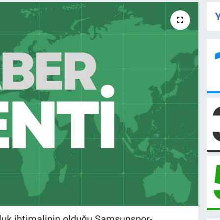
Y
uk ihtimalinin olduğu Samsunspor-