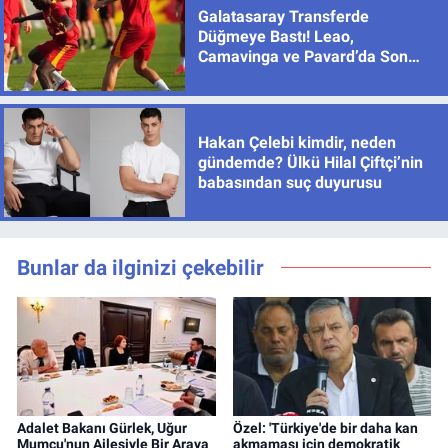
Galatasaray Transferde
Düğmeye Bastı! Leao,
Camavinga ve Pavard’da Son
Durum
Hakan Çelebi kimdir, neden
gündemde? Ülkü Hilal Çiftçi’nin
babasından suç duyurusu
Bunlar da ilginizi çekebilir
Adalet Bakanı Gürlek, Uğur
Özel: 'Türkiye'de bir daha kan
Mumcu'nun Ailesiyle Bir Araya
akmaması için demokratik