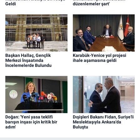
Geldi
düzenlemeler şart'
Başkan Hallaç, Gençlik
Karabük-Yenice yol projesi
Merkezi İnşaatında
ihale aşamasına geldi
İncelemelerde Bulundu
Doğan: 'Yeni yasa teklifi
Dışişleri Bakanı Fidan, Suriye'li
barışın inşası için kritik bir
Meslektaşıyla Ankara'da
adım'
Buluştu