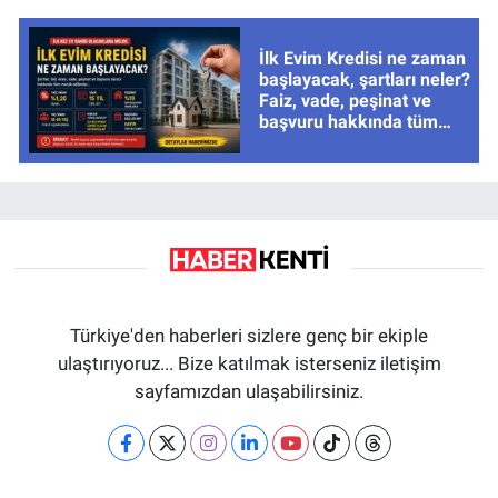
İlk Evim Kredisi ne zaman
başlayacak, şartları neler?
Faiz, vade, peşinat ve
başvuru hakkında tüm
cevaplar
Türkiye'den haberleri sizlere genç bir ekiple
ulaştırıyoruz... Bize katılmak isterseniz iletişim
sayfamızdan ulaşabilirsiniz.