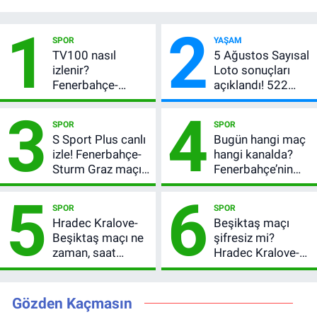
1
2
SPOR
YAŞAM
TV100 nasıl
5 Ağustos Sayısal
izlenir?
Loto sonuçları
Fenerbahçe-
açıklandı! 522
Sturm Graz maçı
milyon TL devretti
3
4
şifresiz canlı yayın
SPOR
SPOR
bilgileri
S Sport Plus canlı
Bugün hangi maç
izle! Fenerbahçe-
hangi kanalda?
Sturm Graz maçı
Fenerbahçe’nin
nasıl izlenir?
Avrupa sınavı
5
6
şifresiz
SPOR
SPOR
yayınlanacak
Hradec Kralove-
Beşiktaş maçı
Beşiktaş maçı ne
şifresiz mi?
zaman, saat
Hradec Kralove-
kaçta? Şifresiz
Beşiktaş hangi
UEFA Avrupa Ligi
kanalda, saat
3. Ön Eleme Turu
kaçta?
Gözden Kaçmasın