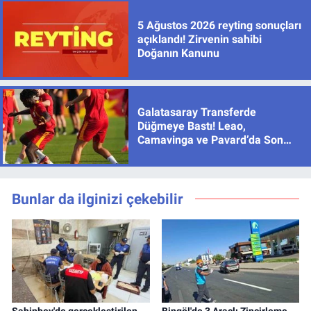
5 Ağustos 2026 reyting sonuçları
açıklandı! Zirvenin sahibi
Doğanın Kanunu
Galatasaray Transferde
Düğmeye Bastı! Leao,
Camavinga ve Pavard’da Son
Durum
Bunlar da ilginizi çekebilir
Şahinbey'de gerçekleştirilen
Bingöl'de 3 Araçlı Zincirleme