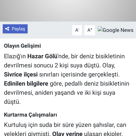
Paylaş
-
+
A
A
Olayın Gelişimi
Elazığ'ın
Hazar Gölü
'nde, bir deniz bisikletinin
devrilmesi sonucu 2 kişi suya düştü. Olay,
Sivrice ilçesi
sınırları içerisinde gerçekleşti.
Edinilen bilgilere
göre, pedallı deniz bisikletinin
devrilmesi, aniden yaşandı ve iki kişi suya
düştü.
Kurtarma Çalışmaları
Kurtuluş için suda bir süre yüzen şahıslar, can
yelekleri giymişti.
Olay yerine
ulaşan ekipler,