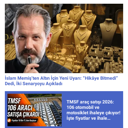
İslam Memiş’ten Altın İçin Yeni Uyarı: “Hikâye Bitmedi”
Dedi, İki Senaryoyu Açıkladı
TMSF araç satışı 2026:
106 otomobil ve
motosiklet ihaleye çıkıyor!
İşte fiyatlar ve ihale
tarihleri