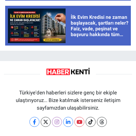
İlk Evim Kredisi ne zaman
başlayacak, şartları neler?
Faiz, vade, peşinat ve
başvuru hakkında tüm
cevaplar
Türkiye'den haberleri sizlere genç bir ekiple
ulaştırıyoruz... Bize katılmak isterseniz iletişim
sayfamızdan ulaşabilirsiniz.