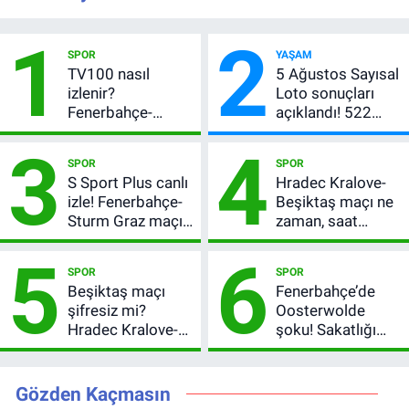
1
2
SPOR
YAŞAM
TV100 nasıl
5 Ağustos Sayısal
izlenir?
Loto sonuçları
Fenerbahçe-
açıklandı! 522
Sturm Graz maçı
milyon TL devretti
3
4
şifresiz canlı yayın
SPOR
SPOR
bilgileri
S Sport Plus canlı
Hradec Kralove-
izle! Fenerbahçe-
Beşiktaş maçı ne
Sturm Graz maçı
zaman, saat
nasıl izlenir?
kaçta? Şifresiz
5
6
UEFA Avrupa Ligi
SPOR
SPOR
3. Ön Eleme Turu
Beşiktaş maçı
Fenerbahçe’de
şifresiz mi?
Oosterwolde
Hradec Kralove-
şoku! Sakatlığı
Beşiktaş hangi
ciddi mi, kaç hafta
kanalda, saat
oynamayacak?
kaçta?
Gözden Kaçmasın