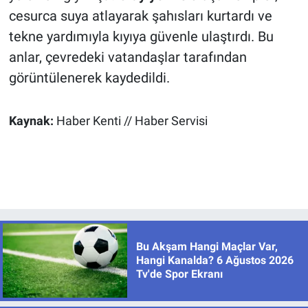
cesurca suya atlayarak şahısları kurtardı ve
tekne yardımıyla kıyıya güvenle ulaştırdı. Bu
anlar, çevredeki vatandaşlar tarafından
görüntülenerek kaydedildi.
Kaynak:
Haber Kenti // Haber Servisi
Bu Akşam Hangi Maçlar Var,
Hangi Kanalda? 6 Ağustos 2026
Tv'de Spor Ekranı