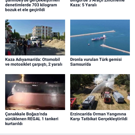
denetimlerde 703 kilogram
Kaza: 5 Yaralı
bozuk et ele geçirildi
Kaza Adıyaman'da: Otomobil
Dronla vurulan Türk gemisi
ve motosiklet çarpıştı, 2 yaralı
Samsun'da
Çanakkale Boğazı'nda
Erzincan'da Orman Yangınına
sürüklenen REGAL 1 tankeri
Karşı Tatbikat Gerçekleştirildi
kurtarıldı