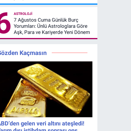
Geride
6
Bıraktı
ASTROLOJI
7 Ağustos Cuma Günlük Burç
Yorumları: Ünlü Astrologlara Göre
Aşk, Para ve Kariyerde Yeni Dönem
Gözden Kaçmasın
BD’den gelen veri altını ateşledi!
arım dışı istihdam sonrası ons