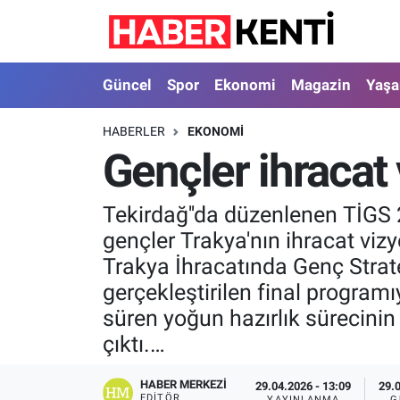
Güncel
Nöbetçi Eczaneler
Güncel
Spor
Ekonomi
Magazin
Yaş
Spor
Hava Durumu
HABERLER
EKONOMI
Gençler ihraca
Ekonomi
İstanbul Namaz Vakitleri
Magazin
Trafik Durumu
Tekirdağ''da düzenlenen TİGS 
gençler Trakya'nın ihracat v
Yaşam
Süper Lig Puan Durumu ve Fikstür
Trakya İhracatında Genç Strat
gerçekleştirilen final program
Sağlık
Tüm Manşetler
süren yoğun hazırlık sürecinin 
çıktı.…
Dünya
Son Dakika Haberleri
HABER MERKEZI
Astroloji
Haber Arşivi
29.04.2026 - 13:09
29.
EDITÖR
YAYINLANMA
G