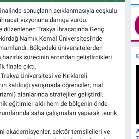
inalinde sonuçların açıklanmasıyla coşkulu
n ihracat vizyonuna damga vurdu.
e düzenlenen Trakya İhracatında Genç
Tekirdağ Namık Kemal Üniversitesi'nde
tamamlandı. Bölgedeki üniversitelerden
hazırlık sürecinin ardından geliştirdikleri
k finale çıktı.
rakya Üniversitesi ve Kırklareli
ımın katıldığı yarışmada öğrenciler; mal
izmi) alanlarında stratejiler geliştirdi.
ik eğitimler aldı hem de bölgenin önde
urumlarında saha çalışmaları yaparak teorik
A
ni akademisyenler, sektör temsilcileri ve
T