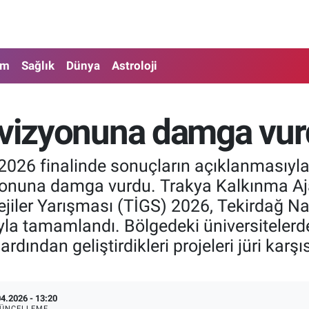
am
Sağlık
Dünya
Astroloji
t vizyonuna damga vu
2026 finalinde sonuçların açıklanmasıyla
izyonuna damga vurdu. Trakya Kalkınma 
ejiler Yarışması (TİGS) 2026, Tekirdağ N
ıyla tamamlandı. Bölgedeki üniversitelerde
ardından geliştirdikleri projeleri jüri kar
04.2026 - 13:20
ÜNCELLEME