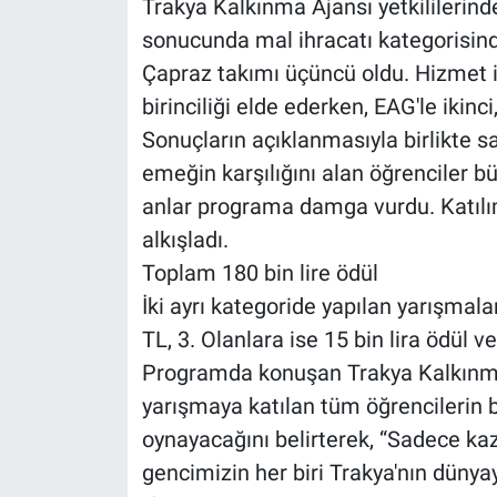
Trakya Kalkınma Ajansı yetkililerin
sonucunda mal ihracatı kategorisinde 
Çapraz takımı üçüncü oldu. Hizmet i
birinciliği elde ederken, EAG'le ikinc
Sonuçların açıklanmasıyla birlikte s
emeğin karşılığını alan öğrenciler b
anlar programa damga vurdu. Katılım
alkışladı.
Toplam 180 bin lire ödül
İki ayrı kategoride yapılan yarışmala
TL, 3. Olanlara ise 15 bin lira ödül ver
Programda konuşan Trakya Kalkınma
yarışmaya katılan tüm öğrencilerin 
oynayacağını belirterek, “Sadece kaz
gencimizin her biri Trakya'nın dünya