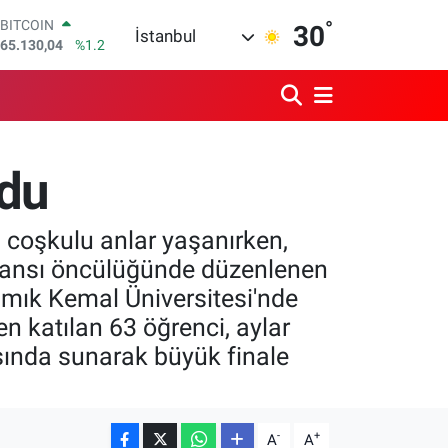
65.130,04
%1.2
°
DOLAR
30
İstanbul
47,7106
%0.17
EURO
55,1652
%0.27
STERLİN
64,4046
%0.35
GRAM ALTIN
6618.49
%2.12
rdu
BİST100
13.773
%-19
 coşkulu anlar yaşanırken,
Ajansı öncülüğünde düzenlenen
amık Kemal Üniversitesi'nde
n katılan 63 öğrenci, aylar
şısında sunarak büyük finale
-
+
A
A