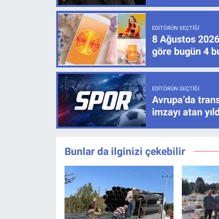
EDITÖRÜN SEÇTIĞI
8 Ağustos 2026
göre bugün 4 bu
EDITÖRÜN SEÇTIĞI
Avrupa’da trans
imzayı atan yıld
Bunlar da ilginizi çekebilir