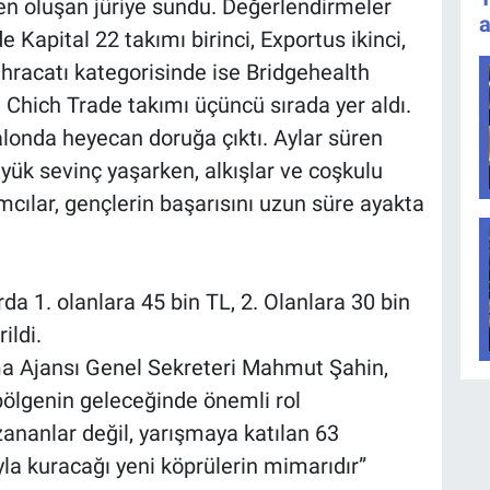
den oluşan jüriye sundu. Değerlendirmeler
a
Kapital 22 takımı birinci, Exportus ikinci,
hracatı kategorisinde ise Bridgehealth
i, Chich Trade takımı üçüncü sırada yer aldı.
alonda heyecan doruğa çıktı. Aylar süren
üyük sevinç yaşarken, alkışlar ve coşkulu
cılar, gençlerin başarısını uzun süre ayakta
rda 1. olanlara 45 bin TL, 2. Olanlara 30 bin
ildi.
 Ajansı Genel Sekreteri Mahmut Şahin,
bölgenin geleceğinde önemli rol
ananlar değil, yarışmaya katılan 63
yla kuracağı yeni köprülerin mimarıdır”