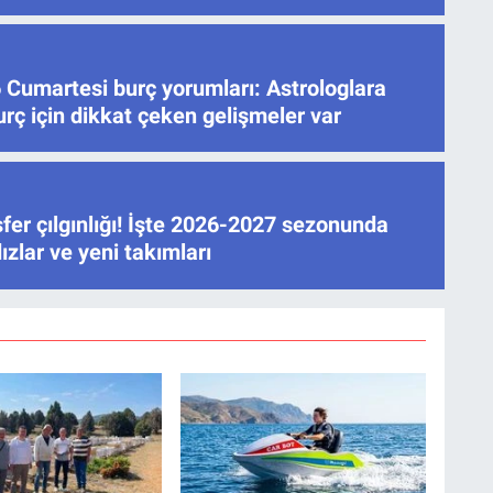
 Cumartesi burç yorumları: Astrologlara
rç için dikkat çeken gelişmeler var
fer çılgınlığı! İşte 2026-2027 sezonunda
ızlar ve yeni takımları