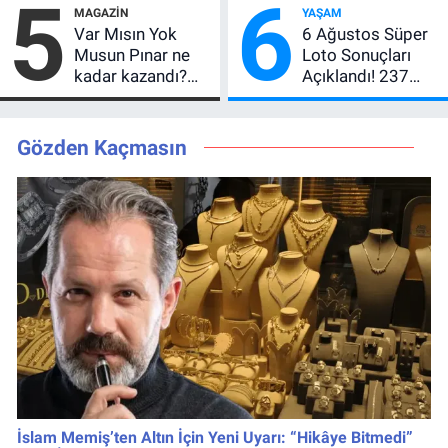
5
6
MAGAZIN
YAŞAM
kaçta?
Var Mısın Yok
6 Ağustos Süper
Musun Pınar ne
Loto Sonuçları
kadar kazandı?
Açıklandı! 237
Son teklifi
Milyon TL’lik
reddetti,
Çekiliş
kutusundan
Gözden Kaçmasın
servet çıktı
İslam Memiş’ten Altın İçin Yeni Uyarı: “Hikâye Bitmedi”