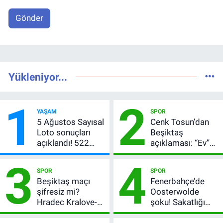
Gönder
Yükleniyor...
1
2
YAŞAM
SPOR
5 Ağustos Sayısal
Cenk Tosun’dan
Loto sonuçları
Beşiktaş
açıklandı! 522
açıklaması: “Ev”
milyon TL devretti
dedi, asıl mesajı
3
4
satır arasında
SPOR
SPOR
verdi
Beşiktaş maçı
Fenerbahçe’de
şifresiz mi?
Oosterwolde
Hradec Kralove-
şoku! Sakatlığı
Beşiktaş hangi
ciddi mi, kaç hafta
kanalda, saat
oynamayacak?