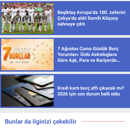
Beşiktaş Avrupa’da 100. zaferini
Çekya’da aldı! Semih Kılıçsoy
sahneye çıktı
7 Ağustos Cuma Günlük Burç
Yorumları: Ünlü Astrologlara
Göre Aşk, Para ve Kariyerde
Yeni Dönem
Kredi kartı borç affı çıkacak mı?
2026 için son durum belli oldu
Bunlar da ilginizi çekebilir