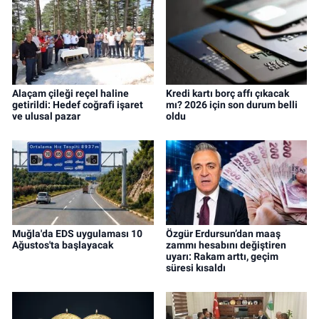
Alaçam çileği reçel haline
Kredi kartı borç affı çıkacak
getirildi: Hedef coğrafi işaret
mı? 2026 için son durum belli
ve ulusal pazar
oldu
Muğla'da EDS uygulaması 10
Özgür Erdursun’dan maaş
Ağustos'ta başlayacak
zammı hesabını değiştiren
uyarı: Rakam arttı, geçim
süresi kısaldı