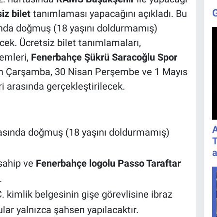
iz bilet
tanımlaması yapacağını açıkladı. Bu
nda doğmuş (18 yaşını doldurmamış)
ecek. Ücretsiz bilet tanımlamaları,
lemleri,
Fenerbahçe Şükrü Saracoğlu Spor
n Çarşamba, 30 Nisan Perşembe ve 1 Mayıs
i arasında gerçekleştirilecek.
A
asında doğmuş (18 yaşını doldurmamış)
T
a
 sahip ve
Fenerbahçe logolu Passo Taraftar
.
. kimlik belgesinin gişe görevlisine ibraz
ar yalnızca şahsen yapılacaktır.