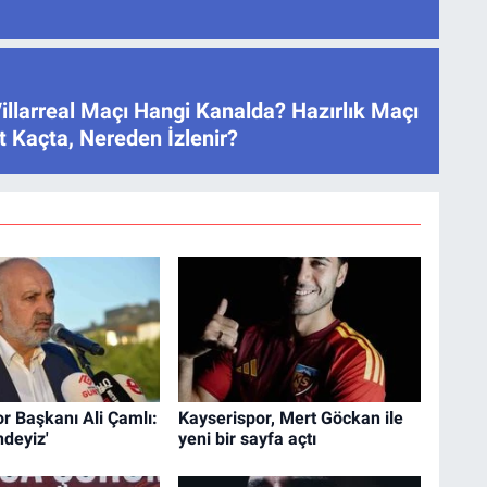
illarreal Maçı Hangi Kanalda? Hazırlık Maçı
 Kaçta, Nereden İzlenir?
r Başkanı Ali Çamlı:
Kayserispor, Mert Göckan ile
ndeyiz'
yeni bir sayfa açtı