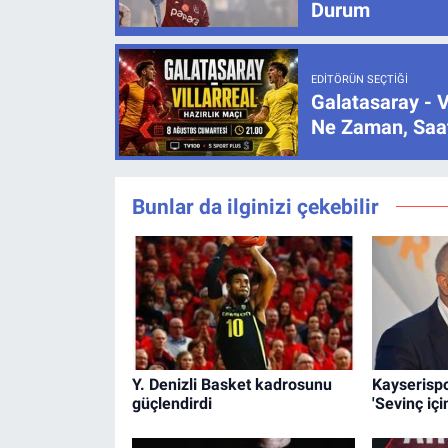
Durum
EDITÖRÜN SEÇTIĞI
Galatasaray - V
Ne Zaman, Saat
Bunlar da ilginizi çekebilir
Y. Denizli Basket kadrosunu
Kayserispo
güçlendirdi
'Sevinç içi