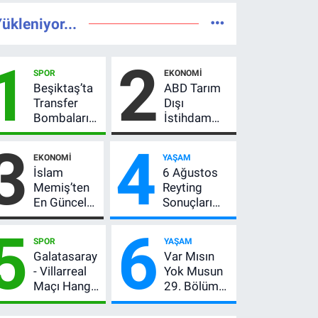
ükleniyor...
1
2
SPOR
EKONOMI
Beşiktaş’ta
ABD Tarım
Transfer
Dışı
Bombaları
İstihdam
Peş Peşe!
Verisi Altını
3
4
Adalı
Nasıl
EKONOMI
YAŞAM
Vlahovic’i
Etkiler? Çok
İslam
6 Ağustos
Açıkladı, 5
Basit
Memiş’ten
Reyting
Yıldız Daha
Anlatımla
En Güncel
Sonuçları
Listede
Rehber
Altın
Açıklandı!
5
6
Yorumu!
Zirve El
SPOR
YAŞAM
Gram Altın
Değiştirdi:
Galatasaray
Var Mısın
İçin 6.350
Muhtemel
- Villarreal
Yok Musun
TL Uyarısı,
Aşk,
Maçı Hangi
29. Bölüm
Yıl Sonu
MasterChef'i
Kanalda?
Ne Zaman?
Beklentisi
Geride
Hazırlık
Yayın Günü