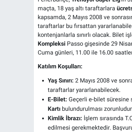
maçta, 18 yaş altı taraftarlara
ücrets
kapsamda, 2 Mayıs 2008 ve sonrası
taraftarlar bu fırsattan yararlanabil
kontenjanlarla sınırlı olacak. Bilet iş
Kompleksi
Passo gişesinde 29 Nisa
Cuma günleri, 11.00 ile 16.00 saatler
Katılım Koşulları:
Yaş Sınırı:
2 Mayıs 2008 ve sonr
taraftarlar yararlanabilecek.
E-Bilet:
Geçerli e-bilet süresine
Kartı
bulundurulması zorunludur
Kimlik İbrazı:
İşlem sırasında T.C
edilmesi gerekmektedir. Başvurul