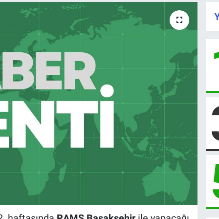
Y
32. haftasında
RAMS Başakşehir
ile yapacağı