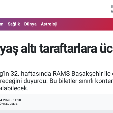
6
4
am
Sağlık
Dünya
Astroloji
5
6
ş altı taraftarlara üc
6
1
g'in 32. haftasında RAMS Başakşehir ile
vereceğini duyurdu. Bu biletler sınırlı kon
labilecek.
04.2026 - 11:20
ÜNCELLEME