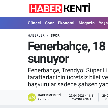
Güncel
Nöbetçi Eczaneler
Güncel
Spor
Ekonomi
Magazin
Yaş
Spor
Hava Durumu
HABERLER
SPOR
Fenerbahçe, 18 ya
Ekonomi
İstanbul Namaz Vakitleri
sunuyor
Magazin
Trafik Durumu
Yaşam
Süper Lig Puan Durumu ve Fikstür
Fenerbahçe, Trendyol Süper Li
taraftarlar için ücretsiz bilet 
Sağlık
Tüm Manşetler
başvurular sadece şahsen yapı
Dünya
Son Dakika Haberleri
HABER MERKEZI
29.04.2026 - 11:11
29.
EDITÖR
YAYINLANMA
G
Astroloji
Haber Arşivi