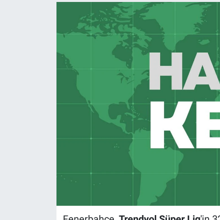
Fenerbahçe,
Trendyol Süper Lig
'in 