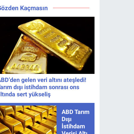
Değişmedi
Bıraktı
Maçı Ne
Değişti, Yeni
Gözden Kaçmasın
Zaman, Saat
Tarih Belli
Kaçta,
Oldu!
Nereden
İzlenir?
BD’den gelen veri altını ateşledi!
arım dışı istihdam sonrası ons
ltında sert yükseliş
ABD Tarım
Dışı
İstihdam
Verisi Altını