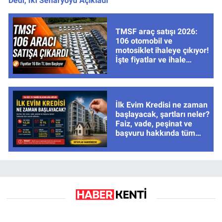
Dedi, İki Senaryoyu Açıkladı
TMSF araç satışı 2026:
106 otomobil ve
motosiklet ihaleye çıkıyor!
İşte fiyatlar ve ihale
tarihleri
İlk Evim Kredisi ne zaman
başlayacak, şartları neler?
Faiz, vade, peşinat ve
başvuru hakkında tüm
cevaplar