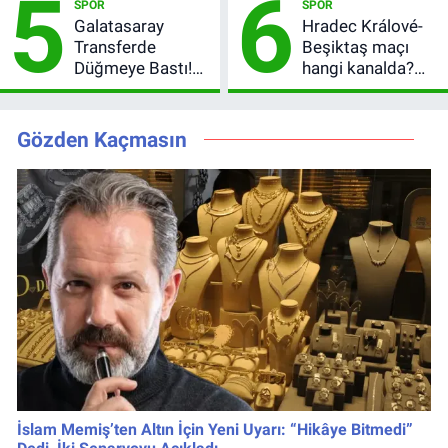
5
6
SPOR
SPOR
oldu?
Oldu
Galatasaray
Hradec Králové-
Transferde
Beşiktaş maçı
Düğmeye Bastı!
hangi kanalda?
Leao, Camavinga
Şifresiz canlı yayın
ve Pavard’da Son
izleme rehberi
Durum
Gözden Kaçmasın
İslam Memiş’ten Altın İçin Yeni Uyarı: “Hikâye Bitmedi”