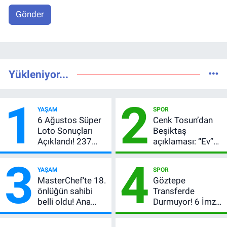
Gönder
Yükleniyor...
1
2
YAŞAM
SPOR
6 Ağustos Süper
Cenk Tosun’dan
Loto Sonuçları
Beşiktaş
Açıklandı! 237
açıklaması: “Ev”
Milyon TL’lik
dedi, asıl mesajı
3
4
Çekiliş
satır arasında
YAŞAM
SPOR
verdi
MasterChef’te 18.
Göztepe
önlüğün sahibi
Transferde
belli oldu! Ana
Durmuyor! 6 İmza
kadroya giren
Sonrası Yeni
yarışmacı kim
Hedefler Belli