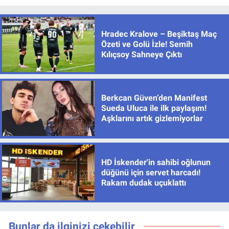
Hradec Kralove – Beşiktaş Maç
Özeti ve Golü İzle! Semih
Kılıçsoy Sahneye Çıktı
Berkcan Güven’den Manifest
Sueda Uluca ile ilk paylaşım!
Aşklarını artık gizlemiyorlar
HD İskender'in sahibi oğlunun
düğünü için servet harcadı!
Rakam dudak uçuklattı
Bunlar da ilginizi çekebilir