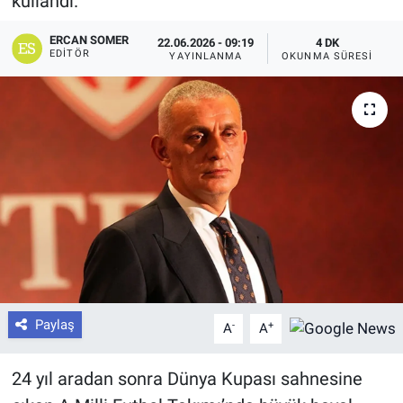
kullandı.
ERCAN SOMER
22.06.2026 - 09:19
4 DK
EDITÖR
YAYINLANMA
OKUNMA SÜRESI
Paylaş
-
+
A
A
24 yıl aradan sonra Dünya Kupası sahnesine