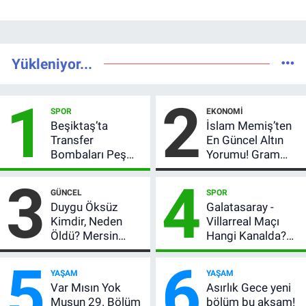
Yükleniyor...
1
2
SPOR
EKONOMI
Beşiktaş’ta
İslam Memiş’ten
Transfer
En Güncel Altın
Bombaları Peş
Yorumu! Gram
Peşe! Adalı
Altın İçin 6.350 TL
3
4
Vlahovic’i
Uyarısı, Yıl Sonu
GÜNCEL
SPOR
Açıkladı, 5 Yıldız
Beklentisi
Duygu Öksüz
Galatasaray -
Daha Listede
Değişmedi
Kimdir, Neden
Villarreal Maçı
Öldü? Mersin
Hangi Kanalda?
Basınının Acı
Hazırlık Maçı Ne
5
6
Kaybı
Zaman, Saat
YAŞAM
YAŞAM
Kaçta, Nereden
Var Mısın Yok
Asırlık Gece yeni
İzlenir?
Musun 29. Bölüm
bölüm bu akşam!