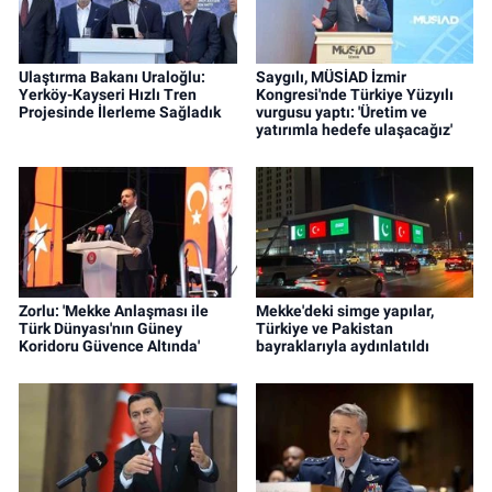
Ulaştırma Bakanı Uraloğlu:
Saygılı, MÜSİAD İzmir
Yerköy-Kayseri Hızlı Tren
Kongresi'nde Türkiye Yüzyılı
Projesinde İlerleme Sağladık
vurgusu yaptı: 'Üretim ve
yatırımla hedefe ulaşacağız'
Zorlu: 'Mekke Anlaşması ile
Mekke'deki simge yapılar,
Türk Dünyası'nın Güney
Türkiye ve Pakistan
Koridoru Güvence Altında'
bayraklarıyla aydınlatıldı