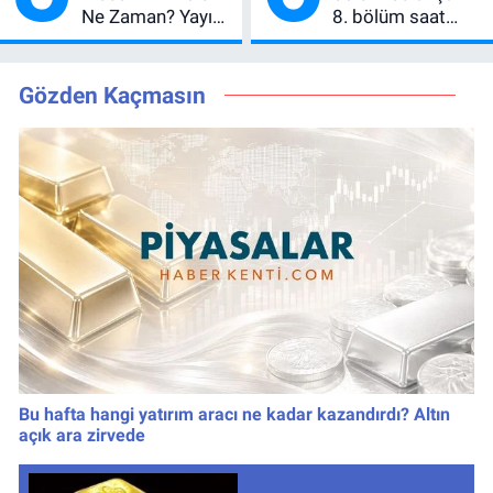
Ne Zaman? Yayın
8. bölüm saat
Günü Değişti, Yeni
kaçta, TRT 1 canlı
Tarih Belli Oldu!
nasıl izlenir?
Gözden Kaçmasın
Bu hafta hangi yatırım aracı ne kadar kazandırdı? Altın
açık ara zirvede