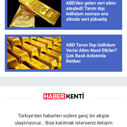
ABD’den gelen veri altını
ateşledi! Tarım dışı
istihdam sonrası ons
altında sert yükseliş
ABD Tarım Dışı İstihdam
Verisi Altını Nasıl Etkiler?
Çok Basit Anlatımla
Rehber
Türkiye'den haberleri sizlere genç bir ekiple
ulaştırıyoruz... Bize katılmak isterseniz iletişim