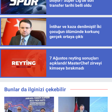
bitiyor? Süper Lig’de son
transfer tarihi belli oldu
İntihar ve kaza denilmişti! İki
çocuğun ölümünde korkunç
gerçek ortaya çıktı
7 Ağustos reyting sonuçları
açıklandı! MasterChef zirveyi
kimseye bırakmadı
Bunlar da ilginizi çekebilir