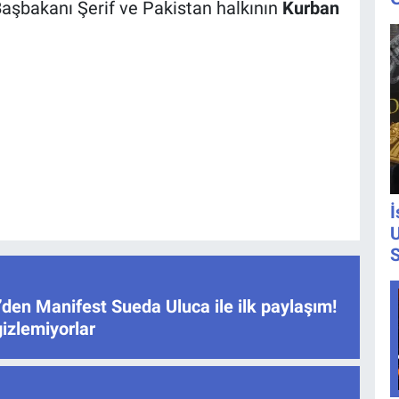
şbakanı Şerif ve Pakistan halkının
Kurban
İ
U
S
den Manifest Sueda Uluca ile ilk paylaşım!
gizlemiyorlar