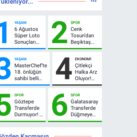
ükleniyor...
1
2
YAŞAM
SPOR
6 Ağustos
Cenk
Süper Loto
Tosun’dan
Sonuçları
Beşiktaş
Açıklandı!
açıklaması:
3
4
237 Milyon
“Ev” dedi,
YAŞAM
EKONOMI
TL’lik Çekiliş
asıl mesajı
MasterChef’te
Çitlekçi
satır
18. önlüğün
Halka Arz
arasında
sahibi belli
Oluyor!
verdi
oldu! Ana
SPK
5
6
kadroya giren
Onayladı:
SPOR
SPOR
yarışmacı kim
Fiyatı, Lot
Göztepe
Galatasaray
oldu?
Sayısı ve
Transferde
Transferde
Talep
Durmuyor! 6
Düğmeye
Toplama
İmza
Bastı! Leao,
Tarihi
Sonrası Yeni
Camavinga
Hedefler
ve
Gözden Kaçmasın