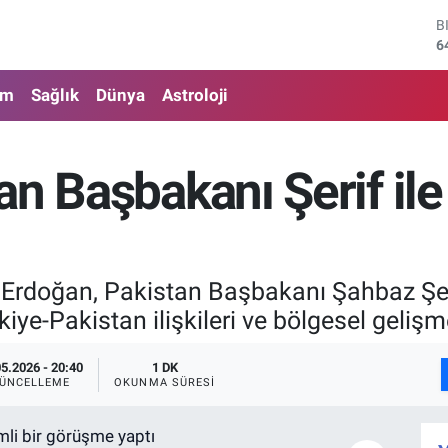
B
6
D
4
am
Sağlık
Dünya
Astroloji
E
5
S
6
n Başbakanı Şerif ile
G
6
B
1
rdoğan, Pakistan Başbakanı Şahbaz Şerif
ye-Pakistan ilişkileri ve bölgesel gelişm
05.2026 - 20:40
1 DK
ÜNCELLEME
OKUNMA SÜRESI