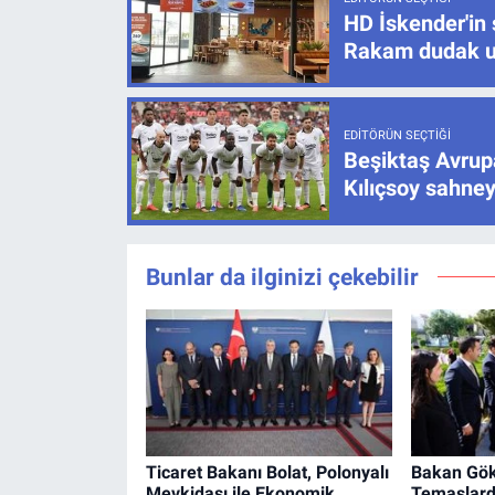
HD İskender'in 
Rakam dudak u
EDITÖRÜN SEÇTIĞI
Beşiktaş Avrupa
Kılıçsoy sahney
Bunlar da ilginizi çekebilir
Ticaret Bakanı Bolat, Polonyalı
Bakan Gök
Mevkidaşı ile Ekonomik
Temaslard