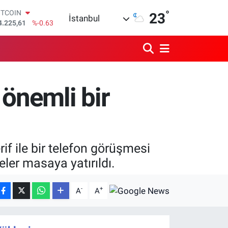
ITCOIN
°
23
İstanbul
4.225,61
%-0.63
OLAR
7,7143
%0.16
URO
5,0317
%-0.02
TERLİN
4,2463
%0.07
 önemli bir
RAM ALTIN
510.40
%0.45
İST100
3.799
%70
 ile bir telefon görüşmesi
eler masaya yatırıldı.
-
+
A
A