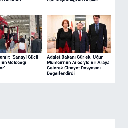
emir: 'Sanayi Gücü
Adalet Bakanı Gürlek, Uğur
e'nin Geleceği
Mumcu'nun Ailesiyle Bir Araya
or'
Gelerek Cinayet Dosyasını
Değerlendirdi