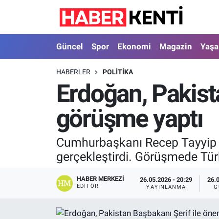
Güncel
Nöbetçi Eczaneler
Güncel
Spor
Ekonomi
Magazin
Yaş
Spor
Hava Durumu
HABERLER
POLITIKA
Erdoğan, Pakista
Ekonomi
İstanbul Namaz Vakitleri
görüşme yaptı
Magazin
Trafik Durumu
Yaşam
Süper Lig Puan Durumu ve Fikstür
Cumhurbaşkanı Recep Tayyip E
gerçekleştirdi. Görüşmede Türki
Sağlık
Tüm Manşetler
HABER MERKEZI
26.05.2026 - 20:29
26.
Dünya
Son Dakika Haberleri
EDITÖR
YAYINLANMA
G
Astroloji
Haber Arşivi