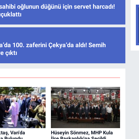
sahibi oğlunun düğünü için servet harcadı!
çuklattı
’da 100. zaferini Çekya’da aldı! Semih
e çıktı
taş, Van'da
Hüseyin Sönmez, MHP Kula
a Bulundu
İlçe Başkanlığı'na Seçildi