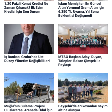
1.20 Faizli Konut Kredisi Ne
İslam Memiş’ten En Güncel
Zaman Çıkacak? İlk Evim
Altın Yorumu! Gram Altın İçin
Kredisi İçin Son Durum
6.350 TL Uyarısı, Yıl Sonu
Beklentisi Değişmedi
İş Bankası Grubu'nda Üst
MTSO Başkan Adayı Duyan,
Düzey Yönetim Değişiklikleri
Talepleri Bakan Şimşek ile
Paylaştı
Muğla'nın Sulama Projesi
Beyşehir'de arı kovanları sayım
Uluslararası Arenada Ödül İçin
altına alınıyor