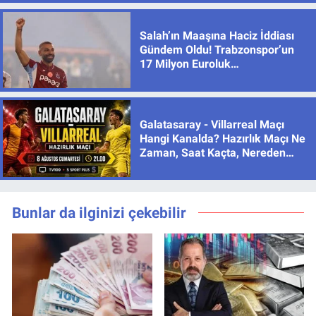
Salah’ın Maaşına Haciz İddiası
Gündem Oldu! Trabzonspor’un
17 Milyon Euroluk
Sözleşmesinde Son Durum
Galatasaray - Villarreal Maçı
Hangi Kanalda? Hazırlık Maçı Ne
Zaman, Saat Kaçta, Nereden
İzlenir?
Bunlar da ilginizi çekebilir