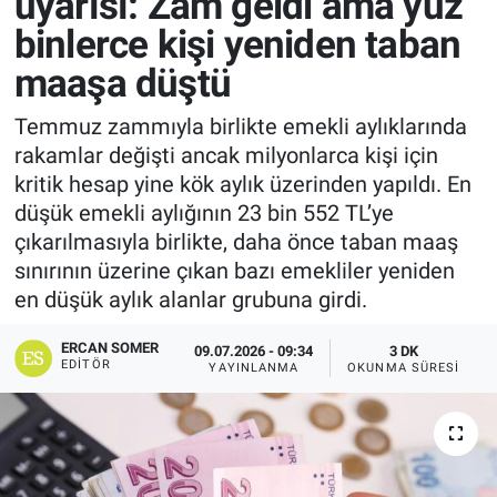
uyarısı: Zam geldi ama yüz
binlerce kişi yeniden taban
maaşa düştü
Temmuz zammıyla birlikte emekli aylıklarında
rakamlar değişti ancak milyonlarca kişi için
kritik hesap yine kök aylık üzerinden yapıldı. En
düşük emekli aylığının 23 bin 552 TL’ye
çıkarılmasıyla birlikte, daha önce taban maaş
sınırının üzerine çıkan bazı emekliler yeniden
en düşük aylık alanlar grubuna girdi.
ERCAN SOMER
09.07.2026 - 09:34
3 DK
EDITÖR
YAYINLANMA
OKUNMA SÜRESI