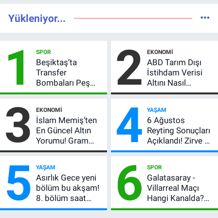
Yükleniyor...
1
2
SPOR
EKONOMI
Beşiktaş’ta
ABD Tarım Dışı
Transfer
İstihdam Verisi
Bombaları Peş
Altını Nasıl
Peşe! Adalı
Etkiler? Çok Basit
3
4
Vlahovic’i
Anlatımla Rehber
EKONOMI
YAŞAM
Açıkladı, 5 Yıldız
İslam Memiş’ten
6 Ağustos
Daha Listede
En Güncel Altın
Reyting Sonuçları
Yorumu! Gram
Açıklandı! Zirve El
Altın İçin 6.350 TL
Değiştirdi:
5
6
Uyarısı, Yıl Sonu
Muhtemel Aşk,
YAŞAM
SPOR
Beklentisi
MasterChef'i
Asırlık Gece yeni
Galatasaray -
Değişmedi
Geride Bıraktı
bölüm bu akşam!
Villarreal Maçı
8. bölüm saat
Hangi Kanalda?
kaçta, TRT 1 canlı
Hazırlık Maçı Ne