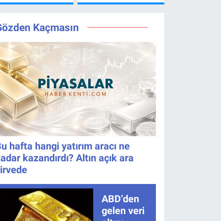
Ne Zaman?
Kim Oldu? 7
İzlenir?
Yayın Günü
Ağustos’ta
Değişti, Yeni
Ana Kadro
Gözden Kaçmasın
Tarih Belli
İçin Kritik
Oldu!
Gece!
u hafta hangi yatırım aracı ne
adar kazandırdı? Altın açık ara
irvede
ABD’den
gelen veri