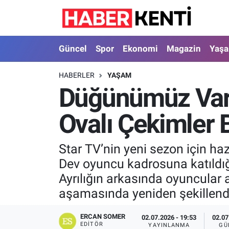
Güncel
Nöbetçi Eczaneler
Güncel
Spor
Ekonomi
Magazin
Yaş
Spor
Hava Durumu
HABERLER
YAŞAM
Düğünümüz Var D
Ekonomi
İstanbul Namaz Vakitleri
Ovalı Çekimler 
Magazin
Trafik Durumu
Yaşam
Süper Lig Puan Durumu ve Fikstür
Star TV’nin yeni sezon için ha
Dev oyuncu kadrosuna katıldığ
Sağlık
Tüm Manşetler
Ayrılığın arkasında oyuncular 
aşamasında yeniden şekillendi
Dünya
Son Dakika Haberleri
ERCAN SOMER
02.07.2026 - 19:53
02.07
Astroloji
Haber Arşivi
EDITÖR
YAYINLANMA
GÜ