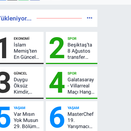
ükleniyor...
1
2
EKONOMI
SPOR
İslam
Beşiktaş’ta
Memiş’ten
8 Ağustos
En Güncel
transfer
Altın
hareketliliği!
3
4
Yorumu!
Yönetim 5
GÜNCEL
SPOR
Gram Altın
bölge için
Duygu
Galatasaray
İçin 6.350
düğmeye
Öksüz
- Villarreal
TL Uyarısı,
bastı
Kimdir,
Maçı Hangi
Yıl Sonu
Neden
Kanalda?
Beklentisi
5
6
Öldü?
Hazırlık
Değişmedi
YAŞAM
YAŞAM
Mersin
Maçı Ne
Var Mısın
MasterChef
Basınının
Zaman, Saat
Yok Musun
19.
Acı Kaybı
Kaçta,
29. Bölüm
Yarışmacı
Nereden