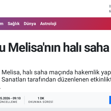
6
4
am
Sağlık
Dünya
Astroloji
5
6
Melisa'nın halı saha 
6
1
Melisa, halı saha maçında hakemlik yapm
anatları tarafından düzenlenen etkinlikt
.
05.2026 - 09:10
1 DK
ÜNCELLEME
OKUNMA SÜRESI