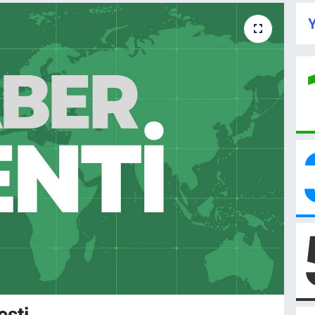
Y
eşti