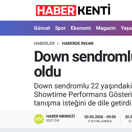
Güncel
Nöbetçi Eczaneler
Güncel
Spor
Ekonomi
Magazin
Yaş
Spor
Hava Durumu
HABERLER
HABERDE INSAN
Down sendromlu 
Ekonomi
İstanbul Namaz Vakitleri
oldu
Magazin
Trafik Durumu
Yaşam
Süper Lig Puan Durumu ve Fikstür
Down sendromlu 22 yaşındaki 
Showtime Performans Gösteri S
Sağlık
Tüm Manşetler
tanışma isteğini de dile getirdi
Dünya
Son Dakika Haberleri
HABER MERKEZI
20.05.2026 - 09:05
20.
EDITÖR
YAYINLANMA
G
Astroloji
Haber Arşivi