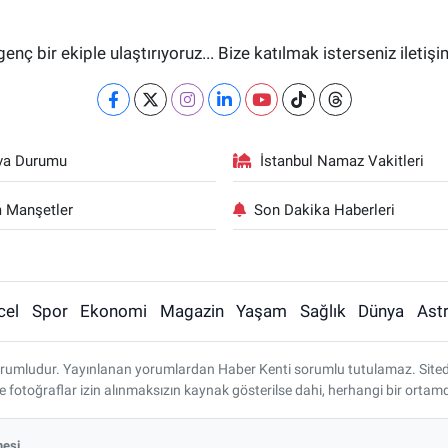
genç bir ekiple ulaştırıyoruz... Bize katılmak isterseniz iletiş
va Durumu
İstanbul Namaz Vakitleri
 Manşetler
Son Dakika Haberleri
cel
Spor
Ekonomi
Magazin
Yaşam
Sağlık
Dünya
Astr
rumludur. Yayınlanan yorumlardan Haber Kenti sorumlu tutulamaz. Sitedeki 
ve fotoğraflar izin alınmaksızın kaynak gösterilse dahi, herhangi bir ort
mesi