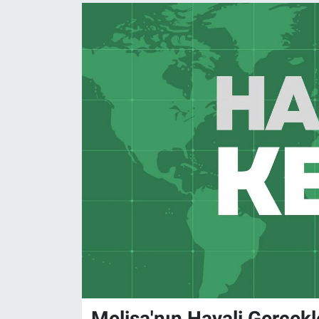
Melisa'nın Hayali Gerçekl