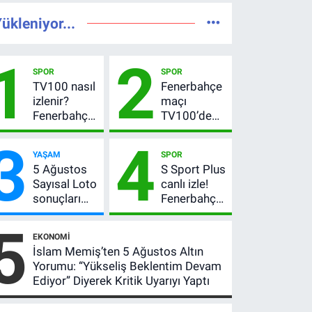
ükleniyor...
1
2
SPOR
SPOR
TV100 nasıl
Fenerbahçe
izlenir?
maçı
Fenerbahçe-
TV100’de
Sturm Graz
mi? Sturm
3
4
maçı
Graz maçı
YAŞAM
SPOR
şifresiz
hangi
5 Ağustos
S Sport Plus
canlı yayın
kanalda,
Sayısal Loto
canlı izle!
bilgileri
saat kaçta?
sonuçları
Fenerbahçe-
açıklandı!
Sturm Graz
5
522 milyon
maçı nasıl
EKONOMI
TL devretti
izlenir?
İslam Memiş’ten 5 Ağustos Altın
Yorumu: “Yükseliş Beklentim Devam
Ediyor” Diyerek Kritik Uyarıyı Yaptı