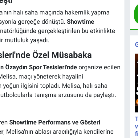
a'nın halı saha maçında hakemlik yapma
asyonla gerçeğe dönüştü.
Showtime
natörlüğünde gerçekleştirilen bu etkinlikte
ir mutluluk yaşadı.
sleri'nde Özel Müsabaka
n Özaydın Spor Tesisleri'nde
organize edilen
lisa, maçı yöneterek hayalini
n yoğun ilgisini topladı. Melisa, halı saha
futbolcularla tanışma arzusunu da paylaştı.
T
eren
Showtime Performans ve Gösteri
v
er
, Melisa'nın ablası aracılığıyla kendilerine
f