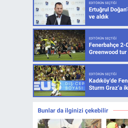
EDITÖRÜN SEÇTIĞI
Ertuğrul Doğan’
ve aldık
EDITÖRÜN SEÇTIĞI
Fenerbahçe 2-0 
Greenwood tur k
EDITÖRÜN SEÇTIĞI
Kadıköy’de Fen
Sturm Graz’a ik
Bunlar da ilginizi çekebilir