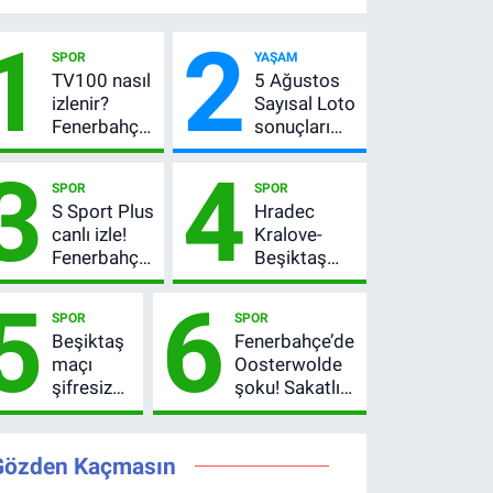
1
2
SPOR
YAŞAM
TV100 nasıl
5 Ağustos
izlenir?
Sayısal Loto
Fenerbahçe-
sonuçları
Sturm Graz
açıklandı!
3
4
maçı
522 milyon
SPOR
SPOR
şifresiz
TL devretti
S Sport Plus
Hradec
canlı yayın
canlı izle!
Kralove-
bilgileri
Fenerbahçe-
Beşiktaş
Sturm Graz
maçı ne
5
6
maçı nasıl
zaman, saat
SPOR
SPOR
izlenir?
kaçta?
Beşiktaş
Fenerbahçe’de
Şifresiz
maçı
Oosterwolde
UEFA
şifresiz
şoku! Sakatlığı
Avrupa Ligi
mi?
ciddi mi, kaç
3. Ön Eleme
Hradec
hafta
Turu
Kralove-
oynamayacak?
Gözden Kaçmasın
Beşiktaş