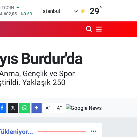
4.602,05
%0.69
°
29
DOLAR
İstanbul
7,5986
%0.06
EURO
5,0700
%0.1
STERLİN
4,2438
%0.21
GRAM ALTIN
ayıs Burdur'da
513.94
%0.32
BİST100
3.768
%48
 Anma, Gençlik ve Spor
tirildi. Yaklaşık 250
-
+
A
A
ükleniyor...