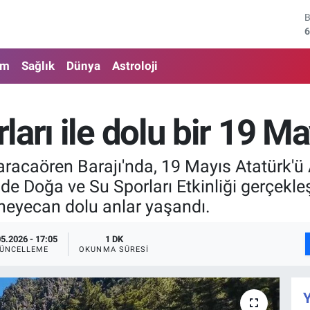
6
4
5
am
Sağlık
Dünya
Astroloji
6
arı ile dolu bir 19 M
6
1
aracaören Barajı'nda, 19 Mayıs Atatürk'ü
de Doğa ve Su Sporları Etkinliği gerçekleş
, heyecan dolu anlar yaşandı.
05.2026 - 17:05
1 DK
ÜNCELLEME
OKUNMA SÜRESI
Y