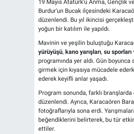
19 Mayıs Atatürk'ü Anma, Gençlik ve
Burdur'un Bucak ilçesindeki Karacaö
düzenlendi. Bu yıl ikincisi gerçekleşt
yoğun bir katılım ile yapıldı.
Mavinin ve yeşilin buluştuğu Karacaö
yürüyüşü
,
kano yarışları
,
su sporları
v
programında yer aldı. Gün boyunca s
girmek için kıyasıya mücadele ederke
ederek keyifli anlar yaşadı.
Program sonunda, farklı branşlarda d
düzenlendi. Ayrıca, Karacaören Barajı
fotoğraflarıyla sona erdi. Yarışmalar
beğendiklerini belirterek, bu tür etkin
ettiler.