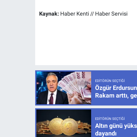
Kaynak:
Haber Kenti // Haber Servisi
EDITÖRÜN SEÇTIĞI
Özgür Erdursun
Rakam arttı, ge
EDITÖRÜN SEÇTIĞI
Altın günü yüks
dayandı