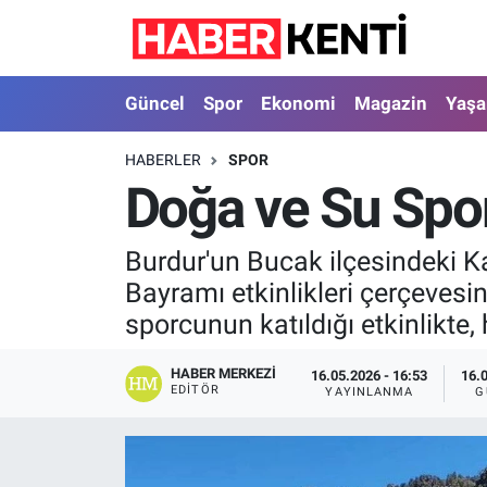
Güncel
Nöbetçi Eczaneler
Güncel
Spor
Ekonomi
Magazin
Yaş
Spor
Hava Durumu
HABERLER
SPOR
Doğa ve Su Sporl
Ekonomi
İstanbul Namaz Vakitleri
Magazin
Trafik Durumu
Burdur'un Bucak ilçesindeki K
Bayramı etkinlikleri çerçevesin
Yaşam
Süper Lig Puan Durumu ve Fikstür
sporcunun katıldığı etkinlikte
Sağlık
Tüm Manşetler
HABER MERKEZI
16.05.2026 - 16:53
16.
EDITÖR
YAYINLANMA
G
Dünya
Son Dakika Haberleri
Astroloji
Haber Arşivi