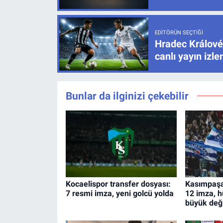
EDITÖRÜN SEÇTIĞI
Hradec Králové
canlı yayın izl
Bunlar da ilginizi çekebilir
Kocaelispor transfer dosyası:
Kasımpaşa
7 resmi imza, yeni golcü yolda
12 imza, 
büyük değ