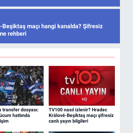
-Beşiktaş maçı hangi kanalda? Şifresiz
eme rehberi
 transfer dosyası:
TV100 nasıl izlenir? Hradec
hücum hattında
Králové-Beşiktaş maçı şifresiz
işim
canlı yayın bilgileri