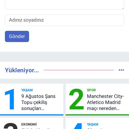
Gönder
Yükleniyor...
1
2
YAŞAM
SPOR
9 Ağustos Şans
Manchester City-
Topu çekiliş
Atletico Madrid
sonuçları
maçı nereden
açıklandı! 5+1
izlenir?
bilen çıkmadı,
EKONOMI
YAŞAM
büyük ikramiye