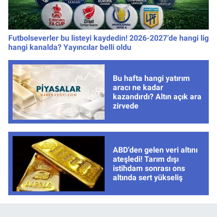
Futbolseverler bu listeyi kaydedin! 2026-2027’de hangi lig
hangi kanalda? Yayıncılar belli oldu
Bu hafta hangi yatırım
aracı ne kadar
kazandırdı? Altın açık ara
zirvede
ABD’den gelen veri altını
ateşledi! Tarım dışı
istihdam sonrası ons
altında sert yükseliş