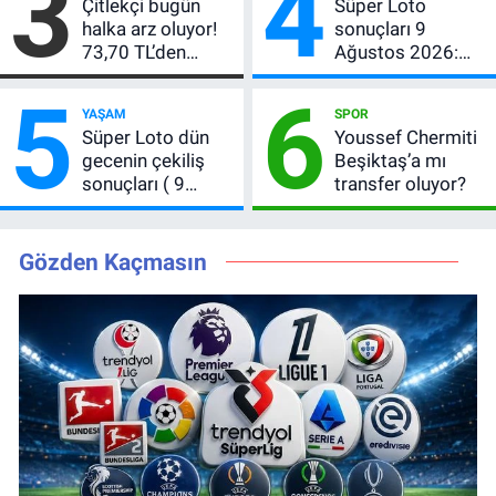
3
4
Çitlekçi bugün
Süper Loto
devretti
halka arz oluyor!
sonuçları 9
73,70 TL’den
Ağustos 2026:
CITAS için talep
Kazanan
5
6
başladı: Kaç lot
numaralar
YAŞAM
SPOR
düşer?
Süper Loto dün
Youssef Chermiti
gecenin çekiliş
Beşiktaş’a mı
sonuçları ( 9
transfer oluyor?
Ağustos 2026 ) 6
bilen çıkmadı,
büyük ikramiye
Gözden Kaçmasın
devretti