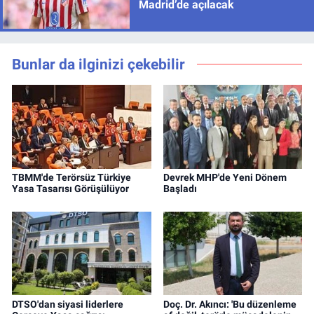
Madrid’de açılacak
Bunlar da ilginizi çekebilir
TBMM'de Terörsüz Türkiye
Devrek MHP'de Yeni Dönem
Yasa Tasarısı Görüşülüyor
Başladı
DTSO'dan siyasi liderlere
Doç. Dr. Akıncı: 'Bu düzenleme