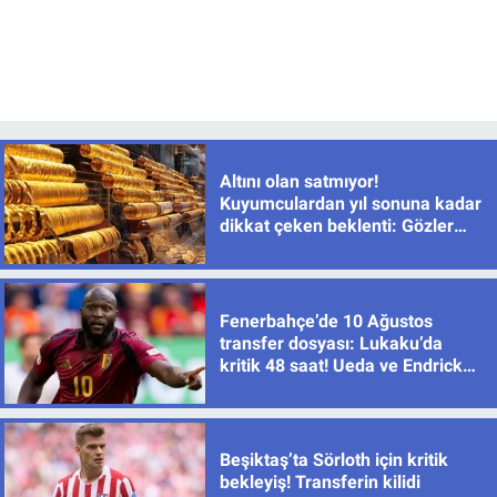
Altını olan satmıyor!
Kuyumculardan yıl sonuna kadar
dikkat çeken beklenti: Gözler
yeniden 8 bin TL seviyesinde
Fenerbahçe’de 10 Ağustos
transfer dosyası: Lukaku’da
kritik 48 saat! Ueda ve Endrick
için de sıcak gelişme
Beşiktaş’ta Sörloth için kritik
bekleyiş! Transferin kilidi