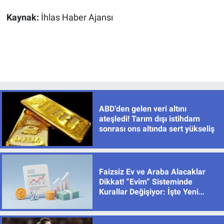
Kaynak:
İhlas Haber Ajansı
ABD’den gelen veri altını
ateşledi! Tarım dışı istihdam
sonrası ons altında sert yükseliş
Faizsiz Ev ve Araba Alacaklar
Dikkat! “Evim” Sisteminde
Kurallar Değişiyor: İşte Yeni
Limitler