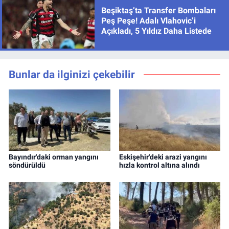
Beşiktaş’ta Transfer Bombaları
Peş Peşe! Adalı Vlahovic’i
Açıkladı, 5 Yıldız Daha Listede
Bunlar da ilginizi çekebilir
Bayındır'daki orman yangını
Eskişehir'deki arazi yangını
söndürüldü
hızla kontrol altına alındı