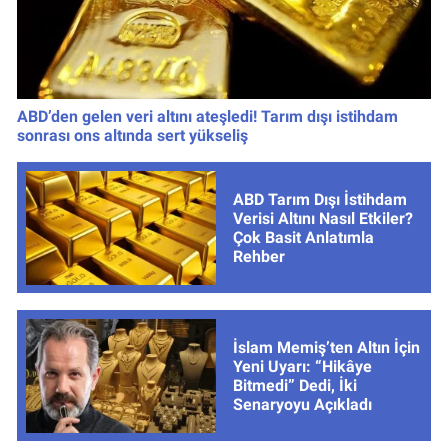
ABD’den gelen veri altını ateşledi! Tarım dışı istihdam
sonrası ons altında sert yükseliş
ABD Tarım Dışı İstihdam
Verisi Altını Nasıl Etkiler?
Çok Basit Anlatımla
Rehber
İslam Memiş’ten Altın İçin
Yeni Uyarı: “Hikâye
Bitmedi” Dedi, İki
Senaryoyu Açıkladı