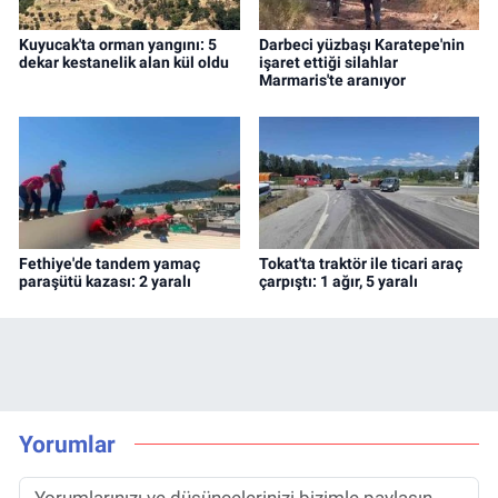
Kuyucak'ta orman yangını: 5
Darbeci yüzbaşı Karatepe'nin
dekar kestanelik alan kül oldu
işaret ettiği silahlar
Marmaris'te aranıyor
Fethiye'de tandem yamaç
Tokat'ta traktör ile ticari araç
paraşütü kazası: 2 yaralı
çarpıştı: 1 ağır, 5 yaralı
Yorumlar