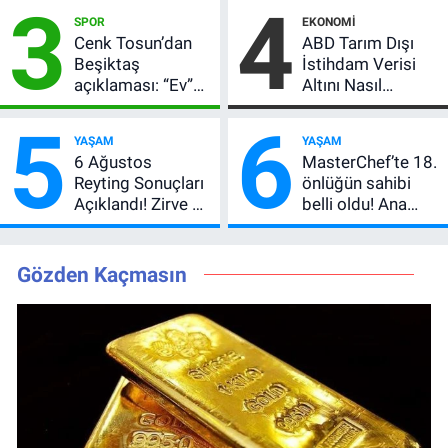
3
4
Vlahovic’i
Çekiliş
SPOR
EKONOMI
Açıkladı, 5 Yıldız
Cenk Tosun’dan
ABD Tarım Dışı
Daha Listede
Beşiktaş
İstihdam Verisi
açıklaması: “Ev”
Altını Nasıl
dedi, asıl mesajı
Etkiler? Çok Basit
5
6
satır arasında
Anlatımla Rehber
YAŞAM
YAŞAM
verdi
6 Ağustos
MasterChef’te 18.
Reyting Sonuçları
önlüğün sahibi
Açıklandı! Zirve El
belli oldu! Ana
Değiştirdi:
kadroya giren
Muhtemel Aşk,
yarışmacı kim
MasterChef'i
oldu?
Gözden Kaçmasın
Geride Bıraktı