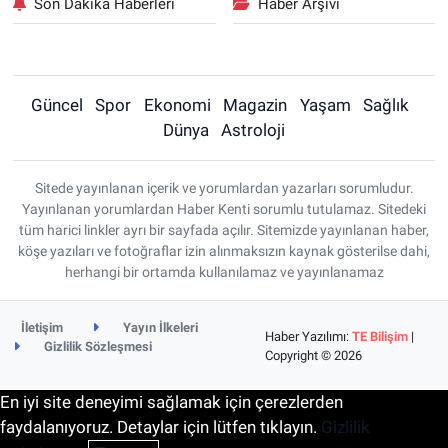
Son Dakika Haberleri
Haber Arşivi
Güncel
Spor
Ekonomi
Magazin
Yaşam
Sağlık
Dünya
Astroloji
Sitede yayınlanan içerik ve yorumlardan yazarları sorumludur.
Yayınlanan yorumlardan Haber Kenti sorumlu tutulamaz. Sitedeki
tüm harici linkler ayrı bir sayfada açılır. Sitemizde yayınlanan haber,
köşe yazıları ve fotoğraflar izin alınmaksızın kaynak gösterilse dahi,
herhangi bir ortamda kullanılamaz ve yayınlanamaz
İletişim
Yayın İlkeleri
Haber Yazılımı:
TE Bilişim
|
Gizlilik Sözleşmesi
Copyright © 2026
En iyi site deneyimi sağlamak için çerezlerden
faydalanıyoruz. Detaylar için lütfen tıklayın.
Gizlilik