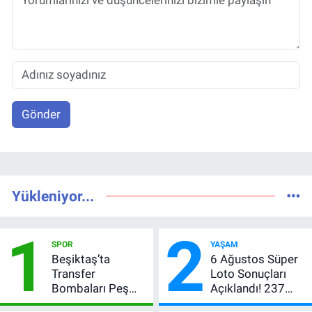
Gönder
Yükleniyor...
1
2
SPOR
YAŞAM
Beşiktaş’ta
6 Ağustos Süper
Transfer
Loto Sonuçları
Bombaları Peş
Açıklandı! 237
Peşe! Adalı
Milyon TL’lik