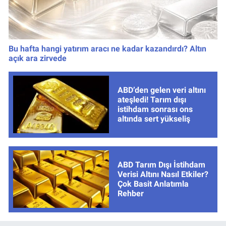
Bu hafta hangi yatırım aracı ne kadar kazandırdı? Altın
açık ara zirvede
ABD’den gelen veri altını
ateşledi! Tarım dışı
istihdam sonrası ons
altında sert yükseliş
ABD Tarım Dışı İstihdam
Verisi Altını Nasıl Etkiler?
Çok Basit Anlatımla
Rehber