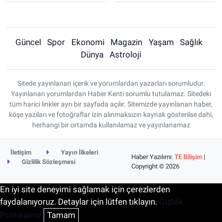
Güncel
Spor
Ekonomi
Magazin
Yaşam
Sağlık
Dünya
Astroloji
Sitede yayınlanan içerik ve yorumlardan yazarları sorumludur.
Yayınlanan yorumlardan Haber Kenti sorumlu tutulamaz. Sitedeki
tüm harici linkler ayrı bir sayfada açılır. Sitemizde yayınlanan haber,
köşe yazıları ve fotoğraflar izin alınmaksızın kaynak gösterilse dahi,
herhangi bir ortamda kullanılamaz ve yayınlanamaz
İletişim
Yayın İlkeleri
Haber Yazılımı:
TE Bilişim
|
Gizlilik Sözleşmesi
Copyright © 2026
En iyi site deneyimi sağlamak için çerezlerden
faydalanıyoruz. Detaylar için lütfen tıklayın.
Gizlilik
Politikamız
Tamam