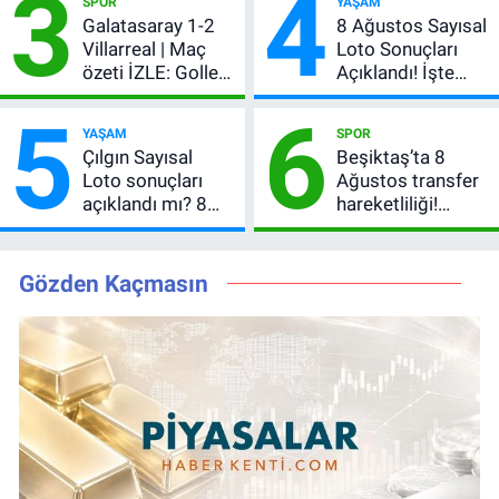
3
4
SPOR
YAŞAM
şifresiz canlı yayın
Galatasaray 1-2
8 Ağustos Sayısal
Villarreal | Maç
Loto Sonuçları
özeti İZLE: Goller
Açıklandı! İşte
peş peşe geldi,
Kazandıran 6
5
6
Okan Buruk
Numara
YAŞAM
SPOR
kırmızı kart gördü!
Çılgın Sayısal
Beşiktaş’ta 8
Loto sonuçları
Ağustos transfer
açıklandı mı? 8
hareketliliği!
Ağustos 2026
Yönetim 5 bölge
kazanan
için düğmeye
numaralar
bastı
Gözden Kaçmasın