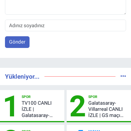
Gönder
Yükleniyor...
1
2
SPOR
SPOR
TV100 CANLI
Galatasaray-
İZLE |
Villarreal CANLI
Galatasaray-
İZLE | GS maçı
Villarreal maçı
hangi kanalda,
başladı! GS maçı
şifresiz mi?