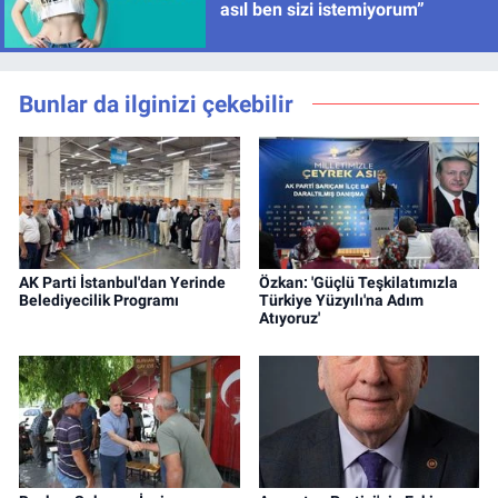
asıl ben sizi istemiyorum”
Bunlar da ilginizi çekebilir
AK Parti İstanbul'dan Yerinde
Özkan: 'Güçlü Teşkilatımızla
Belediyecilik Programı
Türkiye Yüzyılı'na Adım
Atıyoruz'