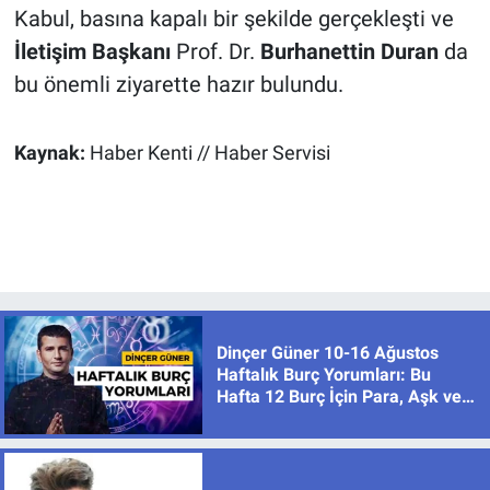
Kabul, basına kapalı bir şekilde gerçekleşti ve
İletişim Başkanı
Prof. Dr.
Burhanettin Duran
da
bu önemli ziyarette hazır bulundu.
Kaynak:
Haber Kenti // Haber Servisi
Dinçer Güner 10-16 Ağustos
Haftalık Burç Yorumları: Bu
Hafta 12 Burç İçin Para, Aşk ve
Karar Zamanı