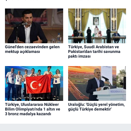
Günel'den cezaevinden gelen
Türkiye, Suudi Arabistan ve
mektup açıklaması
Pakistan'dan tarihi savunma
paktı imzası
Türkiye, Uluslararası Nükleer
Uraloğlu: 'Güçlü yerel yönetim,
Bilim Olimpiyatı'nda 1 altın ve
güçlü Türkiye demektir'
3 bronz madalya kazandı