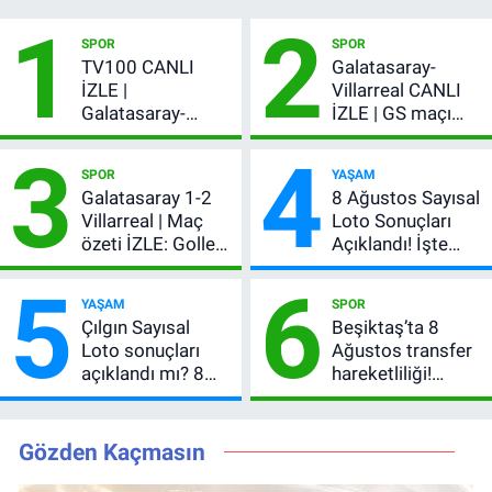
1
2
SPOR
SPOR
TV100 CANLI
Galatasaray-
İZLE |
Villarreal CANLI
Galatasaray-
İZLE | GS maçı
Villarreal maçı
hangi kanalda,
3
4
başladı! GS maçı
şifresiz mi?
SPOR
YAŞAM
şifresiz canlı yayın
Galatasaray 1-2
8 Ağustos Sayısal
Villarreal | Maç
Loto Sonuçları
özeti İZLE: Goller
Açıklandı! İşte
peş peşe geldi,
Kazandıran 6
5
6
Okan Buruk
Numara
YAŞAM
SPOR
kırmızı kart gördü!
Çılgın Sayısal
Beşiktaş’ta 8
Loto sonuçları
Ağustos transfer
açıklandı mı? 8
hareketliliği!
Ağustos 2026
Yönetim 5 bölge
kazanan
için düğmeye
numaralar
bastı
Gözden Kaçmasın