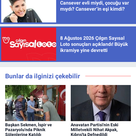
Cansever evli miydi, çocuğu var
mıydı? Cansever’in eşi kimdi?
8 Ağustos 2026 Çılgın Sayısal
Loto sonuçları açıklandı! Büyük
ikramiye yine devretti
Bunlar da ilginizi çekebilir
Başkan Sekmen, İspir ve
Anavatan Partisi'nin Eski
Pazaryolu'nda Piknik
Milletvekili Nihat Akpak,
Şölenlerine Katıldı
Kıbrıs'ta Defnedildi