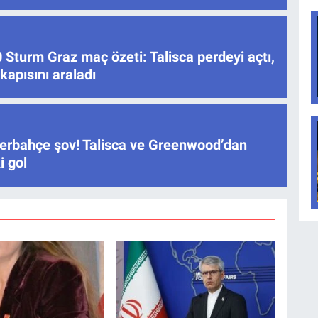
Sturm Graz maç özeti: Talisca perdeyi açtı,
apısını araladı
erbahçe şov! Talisca ve Greenwood’dan
i gol