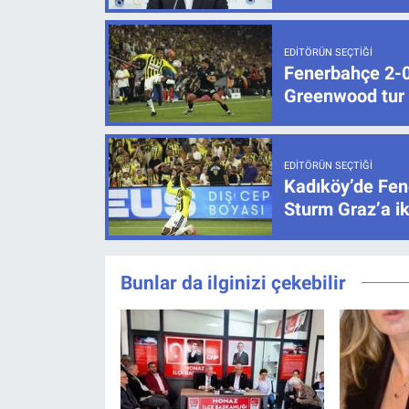
EDITÖRÜN SEÇTIĞI
Fenerbahçe 2-0 
Greenwood tur k
EDITÖRÜN SEÇTIĞI
Kadıköy’de Fen
Sturm Graz’a ik
Bunlar da ilginizi çekebilir