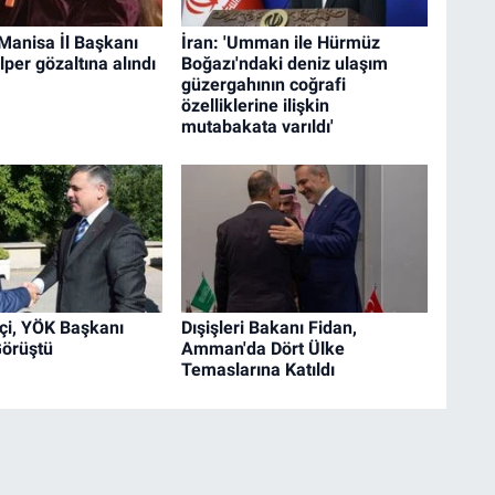
 Manisa İl Başkanı
İran: 'Umman ile Hürmüz
lper gözaltına alındı
Boğazı'ndaki deniz ulaşım
güzergahının coğrafi
özelliklerine ilişkin
mutabakata varıldı'
çi, YÖK Başkanı
Dışişleri Bakanı Fidan,
Görüştü
Amman'da Dört Ülke
Temaslarına Katıldı