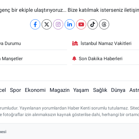
genç bir ekiple ulaştırıyoruz... Bize katılmak isterseniz iletiş
va Durumu
İstanbul Namaz Vakitleri
 Manşetler
Son Dakika Haberleri
cel
Spor
Ekonomi
Magazin
Yaşam
Sağlık
Dünya
Astr
rumludur. Yayınlanan yorumlardan Haber Kenti sorumlu tutulamaz. Sitedeki 
ve fotoğraflar izin alınmaksızın kaynak gösterilse dahi, herhangi bir ort
mesi