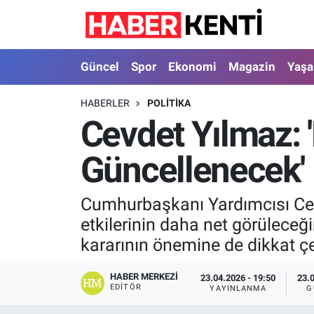
Güncel
Nöbetçi Eczaneler
Güncel
Spor
Ekonomi
Magazin
Yaş
Spor
Hava Durumu
HABERLER
POLITIKA
Cevdet Yılmaz: 
Ekonomi
İstanbul Namaz Vakitleri
Güncellenecek'
Magazin
Trafik Durumu
Yaşam
Süper Lig Puan Durumu ve Fikstür
Cumhurbaşkanı Yardımcısı Cevd
etkilerinin daha net görüleceğ
Sağlık
Tüm Manşetler
kararının önemine de dikkat çe
Dünya
Son Dakika Haberleri
HABER MERKEZI
23.04.2026 - 19:50
23.
EDITÖR
YAYINLANMA
G
Astroloji
Haber Arşivi