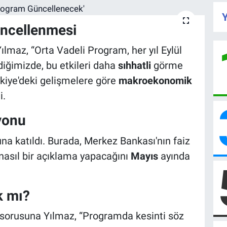
Y
üncellenmesi
maz, “Orta Vadeli Program, her yıl Eylül
diğimizde, bu etkileri daha
sıhhatli
görme
kiye'deki gelişmelere göre
makroekonomik
i.
yonu
 katıldı. Burada, Merkez Bankası'nın faiz
 nasıl bir açıklama yapacağını
Mayıs
ayında
k mı?
sorusuna Yılmaz, “Programda kesinti söz