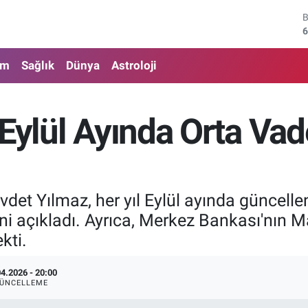
6
4
am
Sağlık
Dünya
Astroloji
5
6
'Eylül Ayında Orta Va
6
1
et Yılmaz, her yıl Eylül ayında güncelle
ini açıkladı. Ayrıca, Merkez Bankası'nın M
kti.
04.2026 - 20:00
ÜNCELLEME