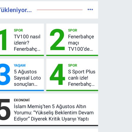
ükleniyor...
1
2
SPOR
SPOR
TV100 nasıl
Fenerbahçe
izlenir?
maçı
Fenerbahçe-
TV100’de
Sturm Graz
mi? Sturm
3
4
maçı
Graz maçı
YAŞAM
SPOR
şifresiz
hangi
5 Ağustos
S Sport Plus
canlı yayın
kanalda,
Sayısal Loto
canlı izle!
bilgileri
saat kaçta?
sonuçları
Fenerbahçe-
açıklandı!
Sturm Graz
5
522 milyon
maçı nasıl
EKONOMI
TL devretti
izlenir?
İslam Memiş’ten 5 Ağustos Altın
Yorumu: “Yükseliş Beklentim Devam
Ediyor” Diyerek Kritik Uyarıyı Yaptı