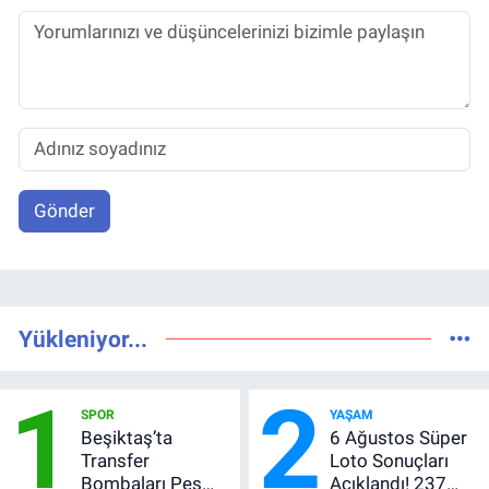
Gönder
Yükleniyor...
1
2
SPOR
YAŞAM
Beşiktaş’ta
6 Ağustos Süper
Transfer
Loto Sonuçları
Bombaları Peş
Açıklandı! 237