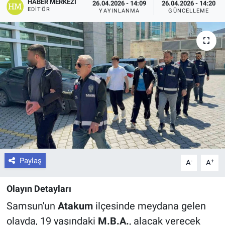
HABER MERKEZI
26.04.2026 - 14:09
26.04.2026 - 14:20
EDITÖR
YAYINLANMA
GÜNCELLEME
Paylaş
-
+
A
A
Olayın Detayları
Samsun'un
Atakum
ilçesinde meydana gelen
olayda, 19 yaşındaki
M.B.A.
, alacak verecek