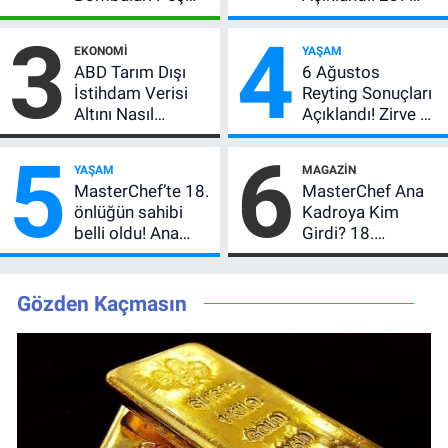
Peşe! Adalı
Milyon TL’lik
3
4
Vlahovic’i
Çekiliş
EKONOMI
YAŞAM
Açıkladı, 5 Yıldız
ABD Tarım Dışı
6 Ağustos
Daha Listede
İstihdam Verisi
Reyting Sonuçları
Altını Nasıl
Açıklandı! Zirve El
Etkiler? Çok Basit
Değiştirdi:
5
6
Anlatımla Rehber
Muhtemel Aşk,
YAŞAM
MAGAZIN
MasterChef'i
MasterChef’te 18.
MasterChef Ana
Geride Bıraktı
önlüğün sahibi
Kadroya Kim
belli oldu! Ana
Girdi? 18.
kadroya giren
Önlüğün Sahibi
yarışmacı kim
Belli Oldu!
oldu?
Gözden Kaçmasın