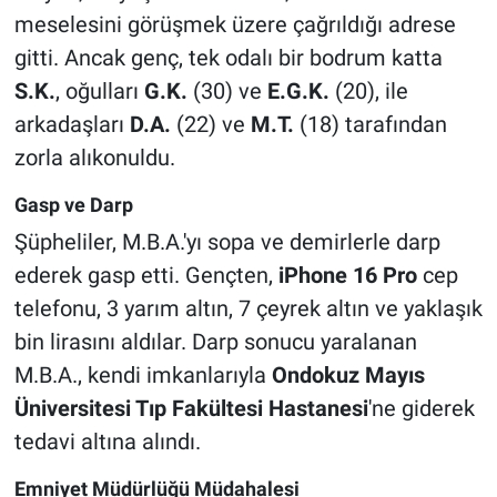
meselesini görüşmek üzere çağrıldığı adrese
gitti. Ancak genç, tek odalı bir bodrum katta
S.K.
, oğulları
G.K.
(30) ve
E.G.K.
(20), ile
arkadaşları
D.A.
(22) ve
M.T.
(18) tarafından
zorla alıkonuldu.
Gasp ve Darp
Şüpheliler, M.B.A.'yı sopa ve demirlerle darp
ederek gasp etti. Gençten,
iPhone 16 Pro
cep
telefonu, 3 yarım altın, 7 çeyrek altın ve yaklaşık
bin lirasını aldılar. Darp sonucu yaralanan
M.B.A., kendi imkanlarıyla
Ondokuz Mayıs
Üniversitesi Tıp Fakültesi Hastanesi
'ne giderek
tedavi altına alındı.
Emniyet Müdürlüğü Müdahalesi