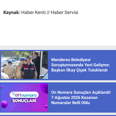
Kaynak:
Haber Kenti // Haber Servisi
Menderes Belediyesi
Soruşturmasında Yeni Gelişme:
Başkan İlkay Çiçek Tutuklandı
On Numara Sonuçları Açıklandı!
7 Ağustos 2026 Kazanan
Numaralar Belli Oldu