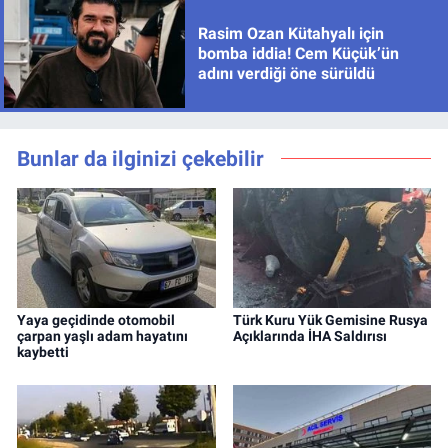
Rasim Ozan Kütahyalı için
bomba iddia! Cem Küçük’ün
adını verdiği öne sürüldü
Bunlar da ilginizi çekebilir
Yaya geçidinde otomobil
Türk Kuru Yük Gemisine Rusya
çarpan yaşlı adam hayatını
Açıklarında İHA Saldırısı
kaybetti