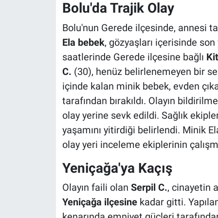
Bolu'da Trajik Olay
Bolu'nun Gerede ilçesinde, annesi ta
Ela bebek
, gözyaşları içerisinde so
saatlerinde Gerede ilçesine bağlı
Ki
C.
(30), henüz belirlenemeyen bir s
içinde kalan minik bebek, evden çıka
tarafından bırakıldı. Olayın bildirilm
olay yerine sevk edildi. Sağlık ekipler
yaşamını yitirdiği belirlendi. Minik 
olay yeri inceleme ekiplerinin çalış
Yeniçağa'ya Kaçış
Olayın faili olan
Serpil C.
, cinayetin
Yeniçağa ilçesine
kadar gitti. Yapıla
kenarında emniyet güçleri tarafından 