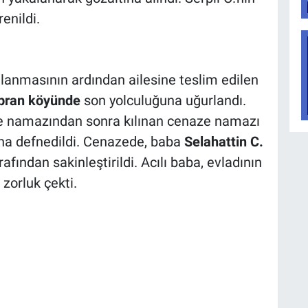
enildi.
lanmasının ardından ailesine teslim edilen
opran köyünde
son yolculuğuna uğurlandı.
e namazından sonra kılınan cenaze namazı
ına defnedildi. Cenazede, baba
Selahattin C.
arafından sakinleştirildi. Acılı baba, evladının
zorluk çekti.