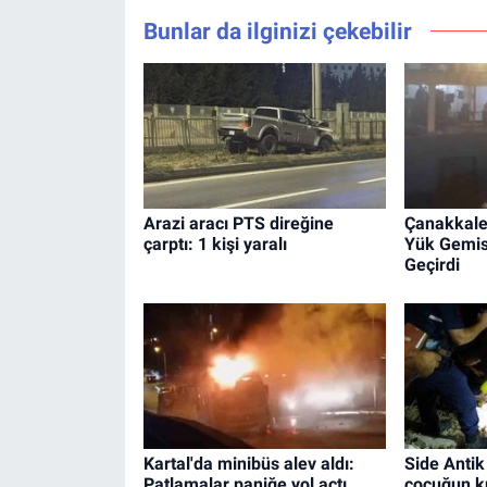
Bunlar da ilginizi çekebilir
Arazi aracı PTS direğine
Çanakkale
çarptı: 1 kişi yaralı
Yük Gemis
Geçirdi
Kartal'da minibüs alev aldı:
Side Antik
Patlamalar paniğe yol açtı
çocuğun k