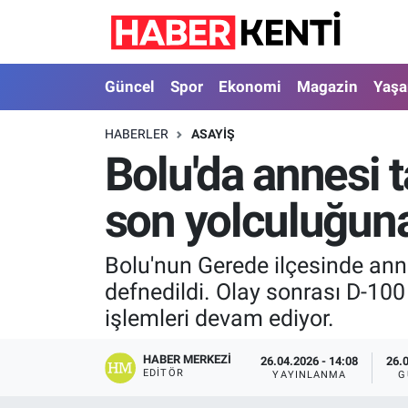
Güncel
Nöbetçi Eczaneler
Güncel
Spor
Ekonomi
Magazin
Yaş
Spor
Hava Durumu
HABERLER
ASAYIŞ
Bolu'da annesi t
Ekonomi
İstanbul Namaz Vakitleri
son yolculuğuna
Magazin
Trafik Durumu
Yaşam
Süper Lig Puan Durumu ve Fikstür
Bolu'nun Gerede ilçesinde anne
defnedildi. Olay sonrası D-10
Sağlık
Tüm Manşetler
işlemleri devam ediyor.
Dünya
Son Dakika Haberleri
HABER MERKEZI
26.04.2026 - 14:08
26.
EDITÖR
YAYINLANMA
G
Astroloji
Haber Arşivi