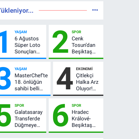
ükleniyor...
1
2
YAŞAM
SPOR
6 Ağustos
Cenk
Süper Loto
Tosun’dan
Sonuçları
Beşiktaş
Açıklandı!
açıklaması:
3
4
237 Milyon
“Ev” dedi,
YAŞAM
EKONOMI
TL’lik Çekiliş
asıl mesajı
MasterChef’te
Çitlekçi
satır
18. önlüğün
Halka Arz
arasında
sahibi belli
Oluyor!
verdi
oldu! Ana
SPK
5
6
kadroya giren
Onayladı:
SPOR
SPOR
yarışmacı kim
Fiyatı, Lot
Galatasaray
Hradec
oldu?
Sayısı ve
Transferde
Králové-
Talep
Düğmeye
Beşiktaş
Toplama
Bastı! Leao,
maçı hangi
Tarihi
Camavinga
kanalda?