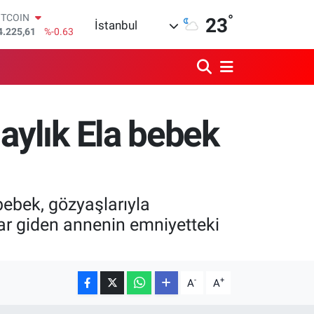
4.225,61
%-0.63
°
23
OLAR
İstanbul
7,7143
%0.16
URO
5,0317
%-0.02
TERLİN
4,2463
%0.07
RAM ALTIN
510.40
%0.45
 aylık Ela bebek
İST100
3.799
%70
bebek, gözyaşlarıyla
ar giden annenin emniyetteki
-
+
A
A