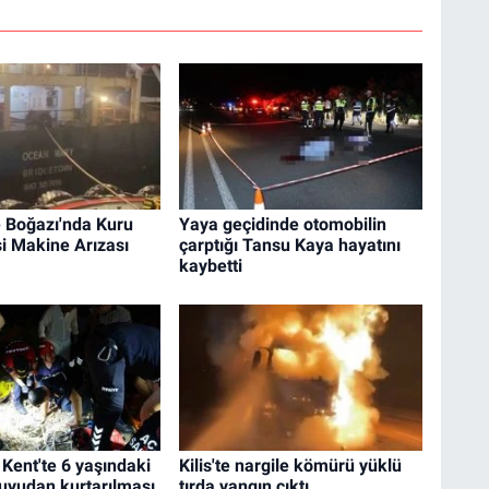
 Boğazı'nda Kuru
Yaya geçidinde otomobilin
i Makine Arızası
çarptığı Tansu Kaya hayatını
kaybetti
 Kent'te 6 yaşındaki
Kilis'te nargile kömürü yüklü
uyudan kurtarılması
tırda yangın çıktı