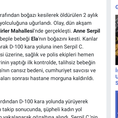
rafından boğazı kesilerek öldürülen 2 aylık
n yolculuğuna uğurlandı. Olay, dün akşam
tirler Mahallesi
‘nde gerçekleşti.
Anne Serpil
ebeple bebeği
Ela
'nın boğazını kesti. Kanlar
rak D-100 kara yoluna inen Serpil C.
esi üzerine, sağlık ve polis ekipleri hemen
inin yaptığı ilk kontrolde, talihsiz bebeğin
Ela'nın cansız bedeni, cumhuriyet savcısı ve
İ
U
maları sonrası hastane morguna kaldırıldı.
S
 ardından D-100 kara yolunda yürüyerek
n takip sonucunda, şüpheli kadın yol
yakalanarak gözaltına alındı. Serpil C.'nin