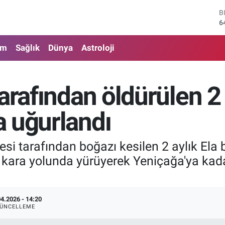
6
D
4
E
5
am
Sağlık
Dünya
Astroloji
S
6
G
6
arafından öldürülen 2
B
1
 uğurlandı
si tarafından boğazı kesilen 2 aylık Ela 
0 kara yolunda yürüyerek Yeniçağa'ya kad
04.2026 - 14:20
ÜNCELLEME