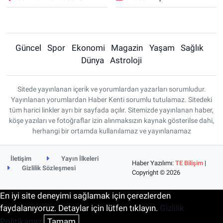
Güncel
Spor
Ekonomi
Magazin
Yaşam
Sağlık
Dünya
Astroloji
Sitede yayınlanan içerik ve yorumlardan yazarları sorumludur.
Yayınlanan yorumlardan Haber Kenti sorumlu tutulamaz. Sitedeki
tüm harici linkler ayrı bir sayfada açılır. Sitemizde yayınlanan haber,
köşe yazıları ve fotoğraflar izin alınmaksızın kaynak gösterilse dahi,
herhangi bir ortamda kullanılamaz ve yayınlanamaz
İletişim
Yayın İlkeleri
Haber Yazılımı:
TE Bilişim
|
Gizlilik Sözleşmesi
Copyright © 2026
En iyi site deneyimi sağlamak için çerezlerden
faydalanıyoruz. Detaylar için lütfen tıklayın.
Gizlilik
Politikamız
Tamam