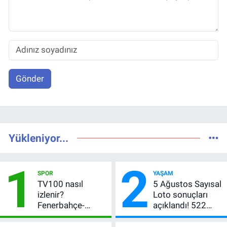
Gönder
Yükleniyor...
1
2
SPOR
YAŞAM
TV100 nasıl
5 Ağustos Sayısal
izlenir?
Loto sonuçları
Fenerbahçe-
açıklandı! 522
Sturm Graz maçı
milyon TL devretti
şifresiz canlı yayın