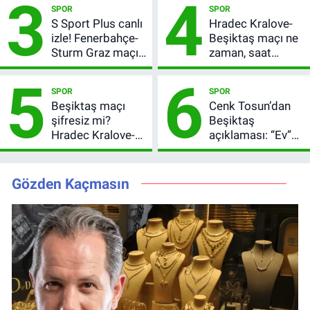
3
4
SPOR
SPOR
bilgileri
S Sport Plus canlı
Hradec Kralove-
izle! Fenerbahçe-
Beşiktaş maçı ne
Sturm Graz maçı
zaman, saat
nasıl izlenir?
kaçta? Şifresiz
5
6
UEFA Avrupa Ligi
SPOR
SPOR
3. Ön Eleme Turu
Beşiktaş maçı
Cenk Tosun’dan
şifresiz mi?
Beşiktaş
Hradec Kralove-
açıklaması: “Ev”
Beşiktaş hangi
dedi, asıl mesajı
kanalda, saat
satır arasında
kaçta?
verdi
Gözden Kaçmasın