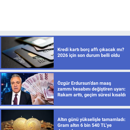
Kredi kartı borç affı çıkacak mı?
2026 için son durum belli oldu
Özgür Erdursun’dan maaş
zammı hesabını değiştiren uyarı:
Rakam arttı, geçim süresi kısaldı
Altın günü yükselişle tamamladı:
Gram altın 6 bin 540 TL’ye