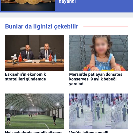
dayandı
Bunlar da ilginizi çekebilir
Eskişehir'in ekonomik
Mersin'de patlayan domates
stratejileri gündemde
konservesi 9 aylık bebeği
yaraladı
Halı sahalarda serinlik rüzgarı
Van'da işitme engelli