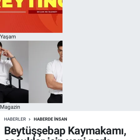
Yaşam
Magazin
HABERLER
HABERDE INSAN
Beytüşşebap Kaymakamı,