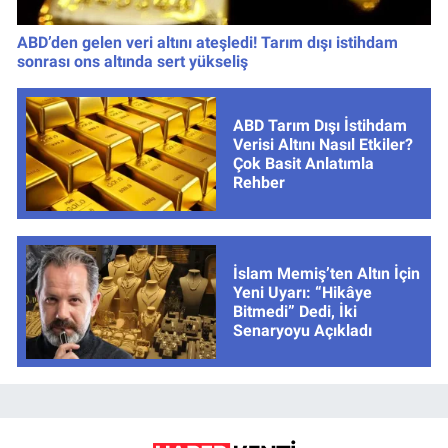
ABD’den gelen veri altını ateşledi! Tarım dışı istihdam
sonrası ons altında sert yükseliş
ABD Tarım Dışı İstihdam
Verisi Altını Nasıl Etkiler?
Çok Basit Anlatımla
Rehber
İslam Memiş’ten Altın İçin
Yeni Uyarı: “Hikâye
Bitmedi” Dedi, İki
Senaryoyu Açıkladı