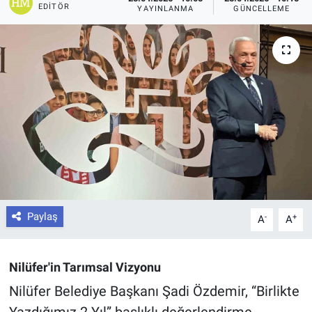
EDITÖR
YAYINLANMA
GÜNCELLEME
Paylaş
-
+
A
A
Nilüfer'in Tarımsal Vizyonu
Nilüfer Belediye Başkanı Şadi Özdemir, “Birlikte
Yazdığımız 2 Yıl” başlıklı değerlendirme