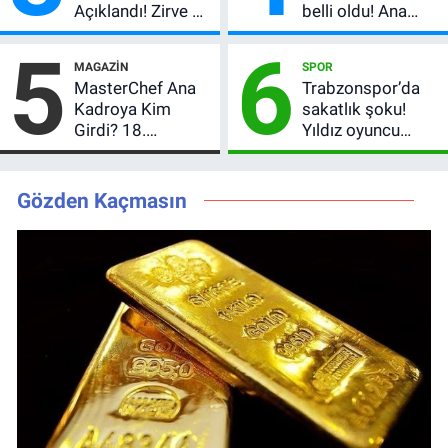
Açıklandı! Zirve El
belli oldu! Ana
Değiştirdi:
kadroya giren
5
6
Muhtemel Aşk,
yarışmacı kim
MAGAZIN
SPOR
MasterChef'i
oldu?
MasterChef Ana
Trabzonspor’da
Geride Bıraktı
Kadroya Kim
sakatlık şoku!
Girdi? 18.
Yıldız oyuncu
Önlüğün Sahibi
ameliyat oldu,
Belli Oldu!
dönüş tarihi
merak konusu
Gözden Kaçmasın