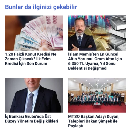
Bunlar da ilginizi çekebilir
1.20 Faizli Konut Kredisi Ne
İslam Memiş’ten En Güncel
Zaman Çıkacak? İlk Evim
Altın Yorumu! Gram Altın İçin
Kredisi İçin Son Durum
6.350 TL Uyarısı, Yıl Sonu
Beklentisi Değişmedi
İş Bankası Grubu'nda Üst
MTSO Başkan Adayı Duyan,
Düzey Yönetim Değişiklikleri
Talepleri Bakan Şimşek ile
Paylaştı