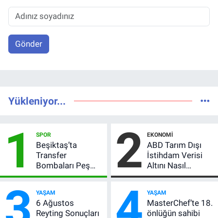
Gönder
Yükleniyor...
1
2
SPOR
EKONOMI
Beşiktaş’ta
ABD Tarım Dışı
Transfer
İstihdam Verisi
Bombaları Peş
Altını Nasıl
Peşe! Adalı
Etkiler? Çok Basit
3
4
Vlahovic’i
Anlatımla Rehber
YAŞAM
YAŞAM
Açıkladı, 5 Yıldız
6 Ağustos
MasterChef’te 18.
Daha Listede
Reyting Sonuçları
önlüğün sahibi