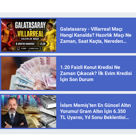
Galatasaray - Villarreal Maçı
Hangi Kanalda? Hazırlık Maçı Ne
Zaman, Saat Kaçta, Nereden
İzlenir?
1.20 Faizli Konut Kredisi Ne
Zaman Çıkacak? İlk Evim Kredisi
İçin Son Durum
İslam Memiş’ten En Güncel Altın
Yorumu! Gram Altın İçin 6.350
TL Uyarısı, Yıl Sonu Beklentisi
Değişmedi