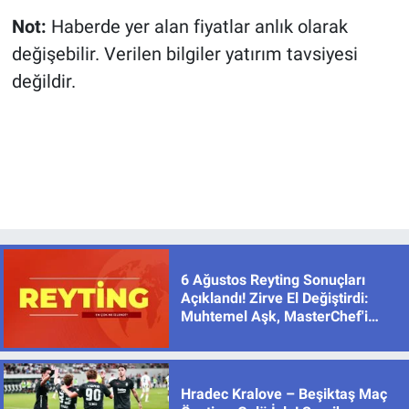
Not:
Haberde yer alan fiyatlar anlık olarak
değişebilir. Verilen bilgiler yatırım tavsiyesi
değildir.
6 Ağustos Reyting Sonuçları
Açıklandı! Zirve El Değiştirdi:
Muhtemel Aşk, MasterChef'i
Geride Bıraktı
Hradec Kralove – Beşiktaş Maç