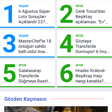
1
2
YAŞAM
SPOR
6 Ağustos Süper
Cenk Tosun’dan
Loto Sonuçları
Beşiktaş
Açıklandı! 237
açıklaması: “Ev”
Milyon TL’lik
dedi, asıl mesajı
3
4
Çekiliş
satır arasında
YAŞAM
SPOR
verdi
MasterChef’te 18.
Göztepe
önlüğün sahibi
Transferde
belli oldu! Ana
Durmuyor! 6 İmza
kadroya giren
Sonrası Yeni
5
6
yarışmacı kim
Hedefler Belli
SPOR
SPOR
oldu?
Oldu
Galatasaray
Hradec Králové-
Transferde
Beşiktaş maçı
Düğmeye Bastı!
hangi kanalda?
Leao, Camavinga
Şifresiz canlı yayın
ve Pavard’da Son
izleme rehberi
Durum
Gözden Kaçmasın