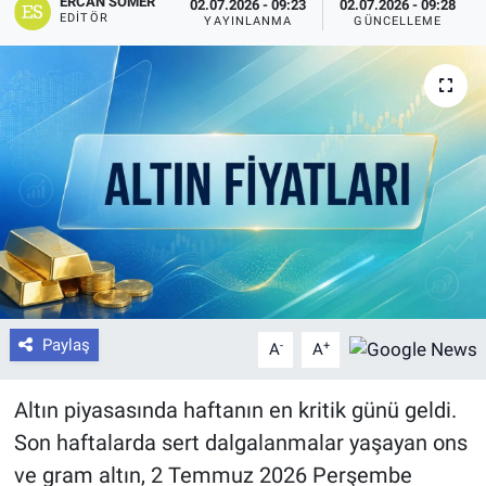
ERCAN SOMER
02.07.2026 - 09:23
02.07.2026 - 09:28
EDITÖR
YAYINLANMA
GÜNCELLEME
Paylaş
-
+
A
A
Altın piyasasında haftanın en kritik günü geldi.
Son haftalarda sert dalgalanmalar yaşayan ons
ve gram altın, 2 Temmuz 2026 Perşembe