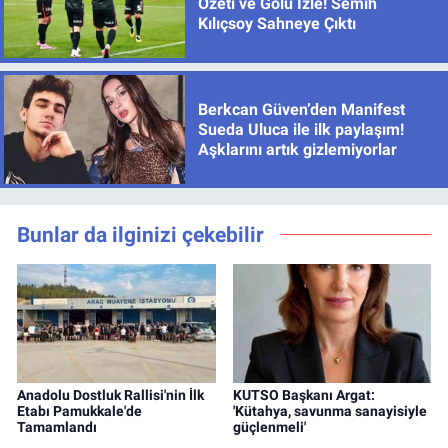
Özeti ve Golü İzle! Semih
Kılıçsoy Sahneye Çıktı
Berkcan Güven’den Manifest
Sueda Uluca ile ilk paylaşım!
Aşklarını artık gizlemiyorlar
Bunlar da ilginizi çekebilir
Anadolu Dostluk Rallisi'nin İlk
KUTSO Başkanı Argat:
Etabı Pamukkale'de
'Kütahya, savunma sanayisiyle
Tamamlandı
güçlenmeli'