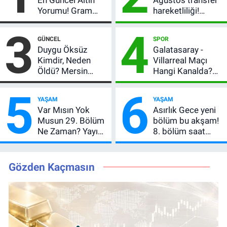
En Güncel Altın
Ağustos transfer
Yorumu! Gram
hareketliliği!
Altın İçin 6.350 TL
Yönetim 5 bölge
3
4
Uyarısı, Yıl Sonu
için düğmeye
GÜNCEL
SPOR
Beklentisi
bastı
Duygu Öksüz
Galatasaray -
Değişmedi
Kimdir, Neden
Villarreal Maçı
Öldü? Mersin
Hangi Kanalda?
Basınının Acı
Hazırlık Maçı Ne
5
6
Kaybı
Zaman, Saat
YAŞAM
YAŞAM
Kaçta, Nereden
Var Mısın Yok
Asırlık Gece yeni
İzlenir?
Musun 29. Bölüm
bölüm bu akşam!
Ne Zaman? Yayın
8. bölüm saat
Günü Değişti, Yeni
kaçta, TRT 1 canlı
Tarih Belli Oldu!
nasıl izlenir?
Gözden Kaçmasın