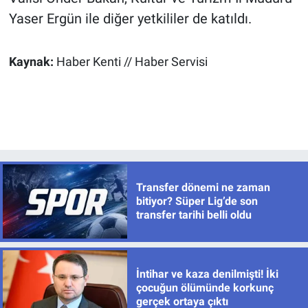
Yaser Ergün ile diğer yetkililer de katıldı.
Kaynak:
Haber Kenti // Haber Servisi
Transfer dönemi ne zaman
bitiyor? Süper Lig’de son
transfer tarihi belli oldu
İntihar ve kaza denilmişti! İki
çocuğun ölümünde korkunç
gerçek ortaya çıktı