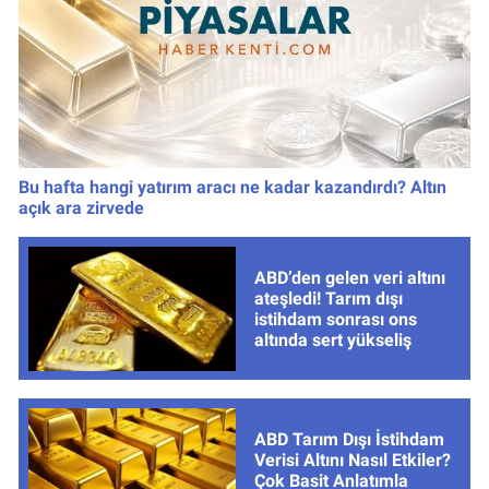
Bu hafta hangi yatırım aracı ne kadar kazandırdı? Altın
açık ara zirvede
ABD’den gelen veri altını
ateşledi! Tarım dışı
istihdam sonrası ons
altında sert yükseliş
ABD Tarım Dışı İstihdam
Verisi Altını Nasıl Etkiler?
Çok Basit Anlatımla