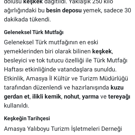
dolusu
keşkek
dağıtıldı. Yaklaşık 250 kilo
ağırlığındaki bu
besin deposu
yemek, sadece 30
dakikada tükendi.
Geleneksel Türk Mutfağı
Geleneksel Türk mutfağının en eski
yemeklerinden biri olarak bilinen
keşkek
,
besleyici ve tok tutucu özelliği ile Türk Mutfağı
Haftası etkinliğinde vatandaşlara sunuldu.
Etkinlik, Amasya İl Kültür ve Turizm Müdürlüğü
tarafından düzenlendi ve hazırlanışında
kuzu
gerdan et
,
ilikli kemik
,
nohut
,
yarma
ve
tereyağı
kullanıldı.
Keşkeğin Tarihçesi
Amasya Yalıboyu Turizm İşletmeleri Derneği