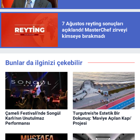
7 Ağustos reyting sonuçları
açıklandı! MasterChef zirveyi
kimseye bırakmadı
Bunlar da ilginizi çekebilir
Çameli Festivali'nde Songül
Turgutreis'te Estetik Bir
Karlı'nın Unutulmaz
Dokunuş: 'Maviye Açılan Kapı'
Performansı
Projesi