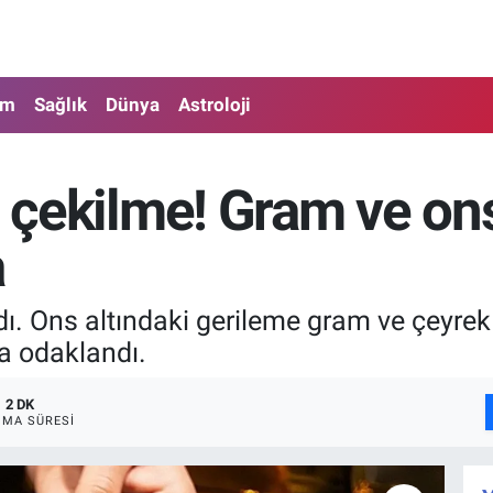
am
Sağlık
Dünya
Astroloji
i çekilme! Gram ve ons
a
dı. Ons altındaki gerileme gram ve çeyrek
a odaklandı.
2 DK
MA SÜRESI