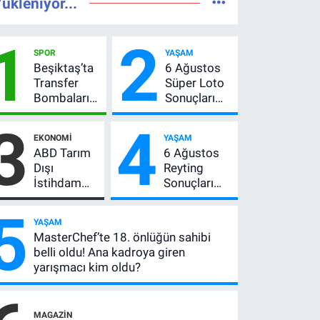
ükleniyor...
1
2
SPOR
YAŞAM
Beşiktaş’ta
6 Ağustos
Transfer
Süper Loto
Bombaları
Sonuçları
Peş Peşe!
Açıklandı!
3
4
Adalı
237 Milyon
EKONOMI
YAŞAM
Vlahovic’i
TL’lik Çekiliş
ABD Tarım
6 Ağustos
Açıkladı, 5
Dışı
Reyting
Yıldız Daha
İstihdam
Sonuçları
Listede
Verisi Altını
Açıklandı!
5
Nasıl
Zirve El
YAŞAM
Etkiler? Çok
Değiştirdi:
MasterChef’te 18. önlüğün sahibi
Basit
Muhtemel
belli oldu! Ana kadroya giren
Anlatımla
Aşk,
yarışmacı kim oldu?
Rehber
MasterChef'i
Geride
Bıraktı
MAGAZIN