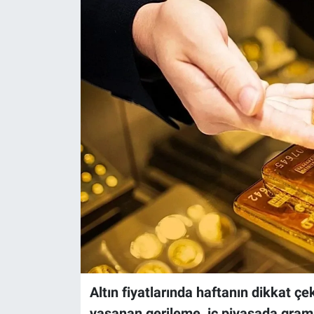
Altın fiyatlarında haftanın dikkat ç
yaşanan gerileme, iç piyasada gram v