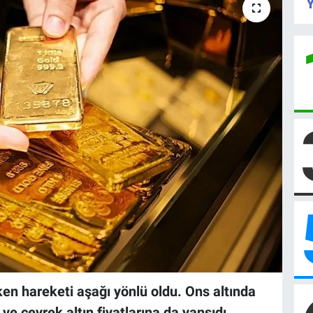
Y
eken hareketi aşağı yönlü oldu. Ons altında
e çeyrek altın fiyatlarına da yansıdı.