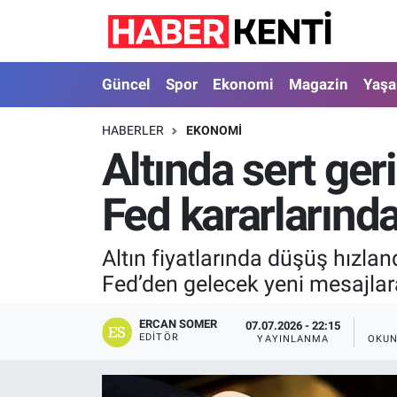
Güncel
Nöbetçi Eczaneler
Güncel
Spor
Ekonomi
Magazin
Yaş
Spor
Hava Durumu
HABERLER
EKONOMI
Altında sert ger
Ekonomi
İstanbul Namaz Vakitleri
Fed kararlarınd
Magazin
Trafik Durumu
Yaşam
Süper Lig Puan Durumu ve Fikstür
Altın fiyatlarında düşüş hızlan
Fed’den gelecek yeni mesajlar
Sağlık
Tüm Manşetler
ERCAN SOMER
07.07.2026 - 22:15
Dünya
Son Dakika Haberleri
EDITÖR
YAYINLANMA
OKUN
Astroloji
Haber Arşivi