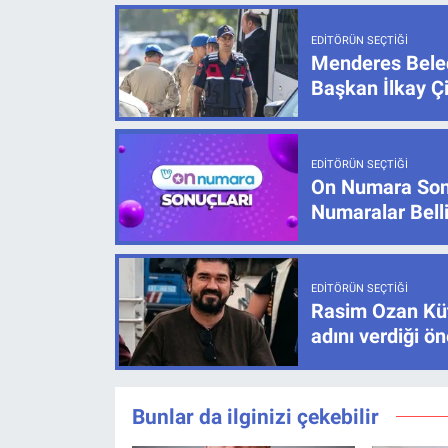
EDITÖRÜN SEÇTIĞI
Menderes Beled
Başkan İlkay Ç
EDITÖRÜN SEÇTIĞI
On Numara Sonu
Numaralar Bell
EDITÖRÜN SEÇTIĞI
Rasim Ozan Küt
adını verdiği ö
Bunlar da ilginizi çekebilir