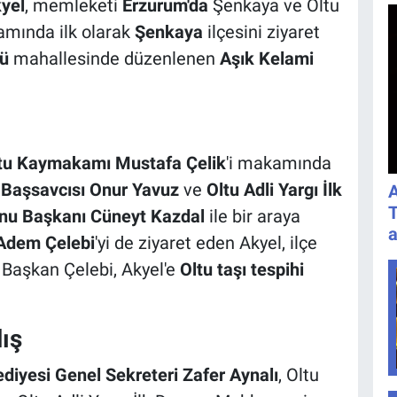
yel
, memleketi
Erzurum'da
Şenkaya ve Oltu
samında ilk olarak
Şenkaya
ilçesini ziyaret
ü
mahallesinde düzenlenen
Aşık Kelami
tu Kaymakamı Mustafa Çelik
'i makamında
 Başsavcısı Onur Yavuz
ve
Oltu Adli Yargı İlk
A
T
nu Başkanı Cüneyt Kazdal
ile bir araya
a
Adem Çelebi
'yi de ziyaret eden Akyel, ilçe
a Başkan Çelebi, Akyel'e
Oltu taşı tespihi
lış
diyesi Genel Sekreteri Zafer Aynalı
, Oltu