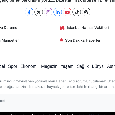
genç bir ekiple ulaştırıyoruz... Bize katılmak isterseniz iletiş
va Durumu
İstanbul Namaz Vakitleri
 Manşetler
Son Dakika Haberleri
cel
Spor
Ekonomi
Magazin
Yaşam
Sağlık
Dünya
Astr
rumludur. Yayınlanan yorumlardan Haber Kenti sorumlu tutulamaz. Sitedeki 
ve fotoğraflar izin alınmaksızın kaynak gösterilse dahi, herhangi bir ort
mesi