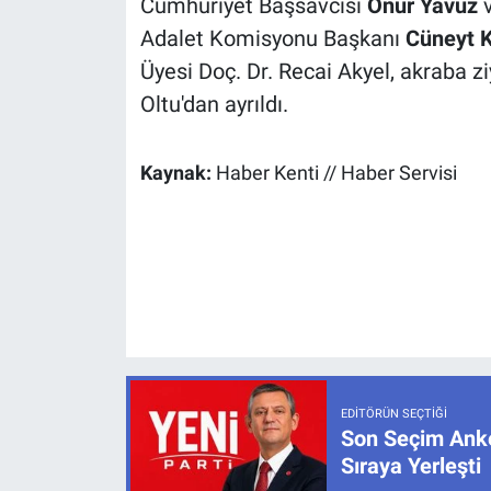
Cumhuriyet Başsavcısı
Onur Yavuz
v
Adalet Komisyonu Başkanı
Cüneyt 
Üyesi Doç. Dr. Recai Akyel, akraba zi
Oltu'dan ayrıldı.
Kaynak:
Haber Kenti // Haber Servisi
EDITÖRÜN SEÇTIĞI
Son Seçim Anke
Sıraya Yerleşti