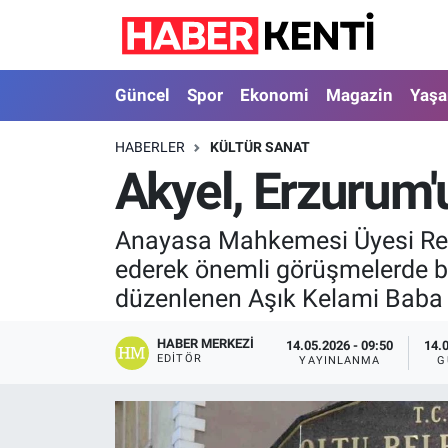
Güncel
Nöbetçi Eczaneler
Güncel
Spor
Ekonomi
Magazin
Yaş
Spor
Hava Durumu
HABERLER
KÜLTÜR SANAT
Akyel, Erzurum'u
Ekonomi
İstanbul Namaz Vakitleri
Magazin
Trafik Durumu
Anayasa Mahkemesi Üyesi Recai
ederek önemli görüşmelerde bu
Yaşam
Süper Lig Puan Durumu ve Fikstür
düzenlenen Aşık Kelami Baba a
Sağlık
Tüm Manşetler
HABER MERKEZI
14.05.2026 - 09:50
14.
EDITÖR
YAYINLANMA
G
Dünya
Son Dakika Haberleri
Astroloji
Haber Arşivi