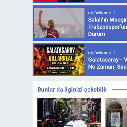
EDITÖRÜN SEÇTIĞI
Salah’ın Maaşı
Trabzonspor’un
Durum
EDITÖRÜN SEÇTIĞI
Galatasaray - V
Ne Zaman, Saat
Bunlar da ilginizi çekebilir