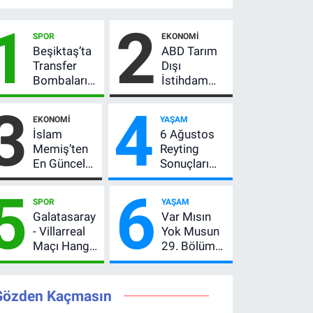
1
2
SPOR
EKONOMI
Beşiktaş’ta
ABD Tarım
Transfer
Dışı
Bombaları
İstihdam
Peş Peşe!
Verisi Altını
3
4
Adalı
Nasıl
EKONOMI
YAŞAM
Vlahovic’i
Etkiler? Çok
İslam
6 Ağustos
Açıkladı, 5
Basit
Memiş’ten
Reyting
Yıldız Daha
Anlatımla
En Güncel
Sonuçları
Listede
Rehber
Altın
Açıklandı!
5
6
Yorumu!
Zirve El
SPOR
YAŞAM
Gram Altın
Değiştirdi:
Galatasaray
Var Mısın
İçin 6.350
Muhtemel
- Villarreal
Yok Musun
TL Uyarısı,
Aşk,
Maçı Hangi
29. Bölüm
Yıl Sonu
MasterChef'i
Kanalda?
Ne Zaman?
Beklentisi
Geride
Hazırlık
Yayın Günü
Değişmedi
Bıraktı
Maçı Ne
Değişti, Yeni
Gözden Kaçmasın
Zaman, Saat
Tarih Belli