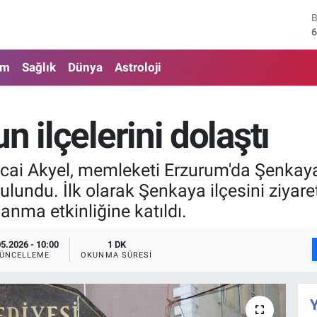
6
4
5
am
Sağlık
Dünya
Astroloji
6
6
n ilçelerini dolaştı
1
 Akyel, memleketi Erzurum'da Şenkaya ve
lundu. İlk olarak Şenkaya ilçesini ziyare
nma etkinliğine katıldı.
05.2026 - 10:00
1 DK
ÜNCELLEME
OKUNMA SÜRESI
Y