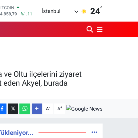
4.959,79
%1.11
°
24
DOLAR
İstanbul
7,7436
%0.18
EURO
5,2510
%0.32
STERLİN
4,4811
%0.38
GRAM ALTIN
660.55
%0.03
BİST100
3.779
%-14
 Oltu ilçelerini ziyaret
t eden Akyel, burada
-
+
A
A
ükleniyor...