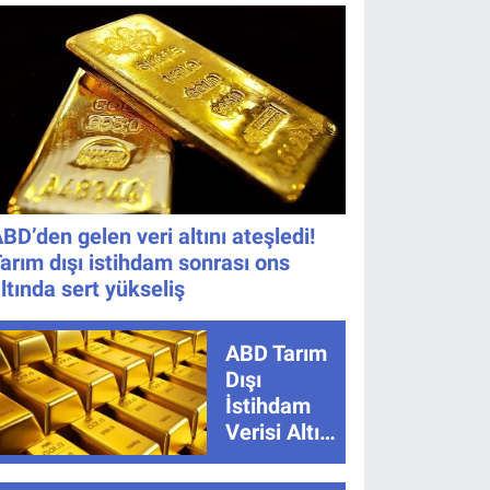
Kaçta,
Oldu!
Nereden
İzlenir?
BD’den gelen veri altını ateşledi!
arım dışı istihdam sonrası ons
ltında sert yükseliş
ABD Tarım
Dışı
İstihdam
Verisi Altını
Nasıl
Etkiler?