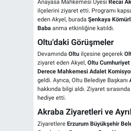
Anayasa Mahkemesi Üyesi
Recai Ak
ilçelerini ziyaret etti. Programı kap
eden Akyel, burada
Şenkaya Kömürl
Baba
anma etkinliğine katıldı.
Oltu'daki Görüşmeler
Devamında
Oltu
ilçesine geçerek
Ol
ziyaret eden Akyel,
Oltu Cumhuriyet
Derece Mahkemesi Adalet Komisyo
geldi. Ayrıca, Oltu Belediye Başkanı
hakkında bilgi aldı. Ziyaret sırasınd
hediye etti.
Akraba Ziyaretleri ve Ayrı
Ziyaretlere
Erzurum Büyükşehir Bele