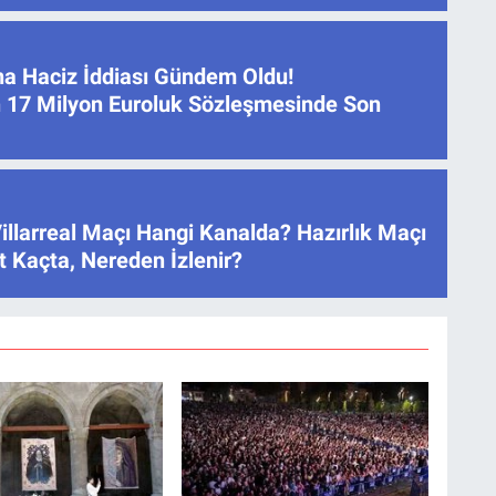
na Haciz İddiası Gündem Oldu!
 17 Milyon Euroluk Sözleşmesinde Son
illarreal Maçı Hangi Kanalda? Hazırlık Maçı
 Kaçta, Nereden İzlenir?