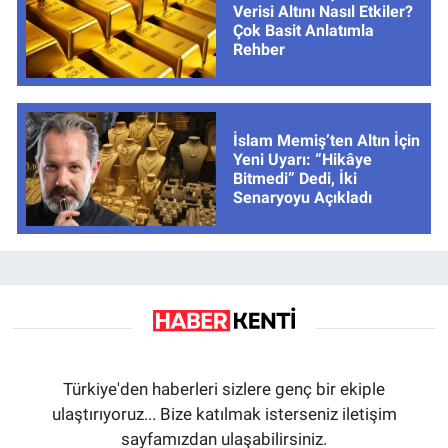
Verisi Altını Nasıl Etkiler?
Çok Basit Anlatımla
Rehber
İslam Memiş’ten Altın İçin
Yeni Uyarı: “Hikâye
Bitmedi” Dedi, İki
Senaryoyu Açıkladı
Türkiye'den haberleri sizlere genç bir ekiple
ulaştırıyoruz... Bize katılmak isterseniz iletişim
sayfamızdan ulaşabilirsiniz.