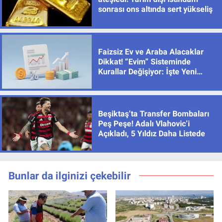
sonrası ons altında sert yükseliş
Faizsiz Ev ve Araba Alacaklar
Dikkat! “Evim” Sisteminde
Kurallar Değişiyor: İşte Yeni
Limitler
Beşiktaş’ta Transfer Bombaları
Peş Peşe! Adalı Vlahovic’i
Açıkladı, 5 Yıldız Daha Listede
Bunlar da ilginizi çekebilir