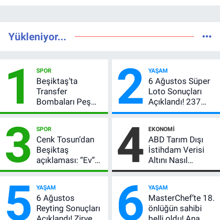
Yükleniyor...
1
2
SPOR
YAŞAM
Beşiktaş’ta
6 Ağustos Süper
Transfer
Loto Sonuçları
Bombaları Peş
Açıklandı! 237
Peşe! Adalı
Milyon TL’lik
3
4
Vlahovic’i
Çekiliş
SPOR
EKONOMI
Açıkladı, 5 Yıldız
Cenk Tosun’dan
ABD Tarım Dışı
Daha Listede
Beşiktaş
İstihdam Verisi
açıklaması: “Ev”
Altını Nasıl
dedi, asıl mesajı
Etkiler? Çok Basit
5
6
satır arasında
Anlatımla Rehber
YAŞAM
YAŞAM
verdi
6 Ağustos
MasterChef’te 18.
Reyting Sonuçları
önlüğün sahibi
Açıklandı! Zirve El
belli oldu! Ana