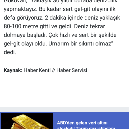
Gökovalı, “Yaklaşık 30 yıldır burada denizcilik
yapmaktayız. Bu kadar sert gel-git olayını ilk
defa görüyoruz. 2 dakika içinde deniz yaklaşık
80-100 metre gitti ve geldi. Deniz tekrar
dolmaya başladı. Çok hızlı ve sert bir şekilde
gel-git olayı oldu. Umarım bir sıkıntı olmaz”
dedi.
Kaynak:
Haber Kenti // Haber Servisi
ABD’den gelen veri altını
ateşledi! Tarım dışı istihdam