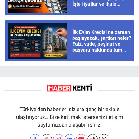
İşte fiyatlar ve ihale
tarihleri
İlk Evim Kredisi ne zaman
başlayacak, şartları neler?
Faiz, vade, peşinat ve
başvuru hakkında tüm
cevaplar
Türkiye'den haberleri sizlere genç bir ekiple
ulaştırıyoruz... Bize katılmak isterseniz iletişim
sayfamızdan ulaşabilirsiniz.