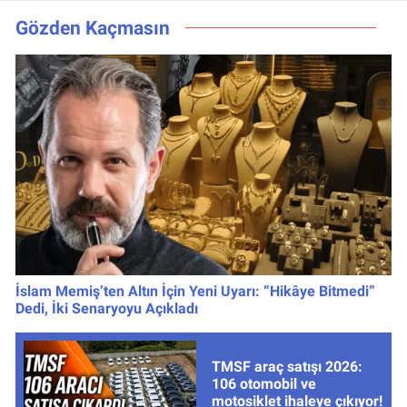
kanalda, saat
oynamayacak?
kaçta?
Gözden Kaçmasın
İslam Memiş’ten Altın İçin Yeni Uyarı: “Hikâye Bitmedi”
Dedi, İki Senaryoyu Açıkladı
TMSF araç satışı 2026:
106 otomobil ve
motosiklet ihaleye çıkıyor!