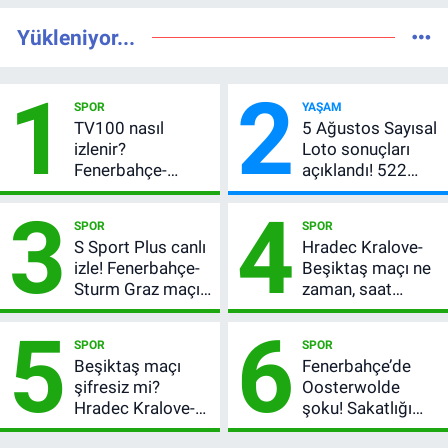
Yükleniyor...
1
2
SPOR
YAŞAM
TV100 nasıl
5 Ağustos Sayısal
izlenir?
Loto sonuçları
Fenerbahçe-
açıklandı! 522
Sturm Graz maçı
milyon TL devretti
3
4
şifresiz canlı yayın
SPOR
SPOR
bilgileri
S Sport Plus canlı
Hradec Kralove-
izle! Fenerbahçe-
Beşiktaş maçı ne
Sturm Graz maçı
zaman, saat
nasıl izlenir?
kaçta? Şifresiz
5
6
UEFA Avrupa Ligi
SPOR
SPOR
3. Ön Eleme Turu
Beşiktaş maçı
Fenerbahçe’de
şifresiz mi?
Oosterwolde
Hradec Kralove-
şoku! Sakatlığı
Beşiktaş hangi
ciddi mi, kaç hafta