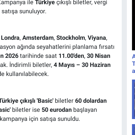
 Kampanya ile
Türkiye
çıkışlı biletler, vergi
 satışa sunuluyor.
;
Londra
,
Amsterdam
,
Stockholm
,
Viyana
,
asyon ağında seyahatlerini planlama fırsatı
an 2026
tarihinde saat
11.00'den
,
30 Nisan
A
T
k. İndirimli biletler,
4 Mayıs – 30 Haziran
a
e kullanılabilecek.
Türkiye çıkışlı 'Basic'
biletler
60 dolardan
asic'
biletler ise
50 eurodan
başlayan
kampanya için satışa sunuldu.