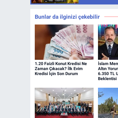
Bunlar da ilginizi çekebilir
1.20 Faizli Konut Kredisi Ne
İslam Mem
Zaman Çıkacak? İlk Evim
Altın Yoru
Kredisi İçin Son Durum
6.350 TL U
Beklentisi