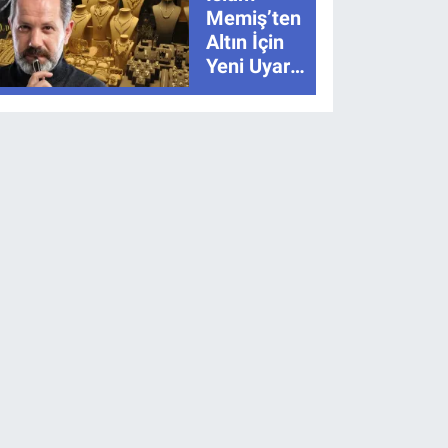
Anlatımla
Memiş’ten
Rehber
Altın İçin
Yeni Uyarı:
“Hikâye
Bitmedi”
Dedi, İki
Senaryoyu
Açıkladı