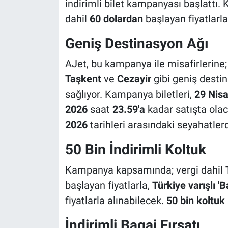
indirimli bilet kampanyası başlattı.
dahil
60 dolardan
başlayan fiyatlarla
Geniş Destinasyon Ağı
AJet, bu kampanya ile misafirlerine
Taşkent
ve
Cezayir
gibi geniş destin
sağlıyor. Kampanya biletleri,
29 Nis
2026
saat
23.59'a
kadar satışta olaca
2026
tarihleri arasındaki seyahatlerd
50 Bin İndirimli Koltuk
Kampanya kapsamında; vergi dahil
başlayan fiyatlarla,
Türkiye varışlı 'B
fiyatlarla alınabilecek.
50 bin koltuk
İndirimli Bagaj Fırsatı