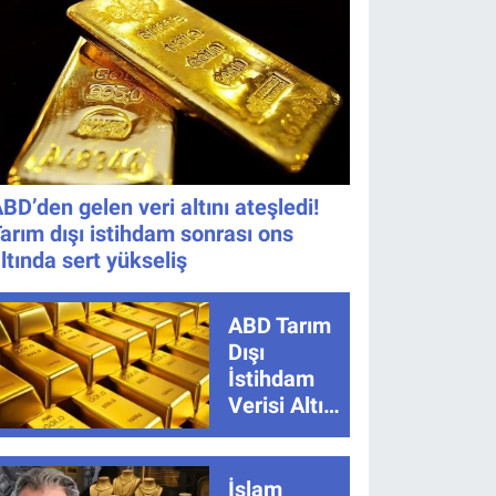
Nereden
İzlenir?
BD’den gelen veri altını ateşledi!
arım dışı istihdam sonrası ons
ltında sert yükseliş
ABD Tarım
Dışı
İstihdam
Verisi Altını
Nasıl
Etkiler?
Çok Basit
İslam