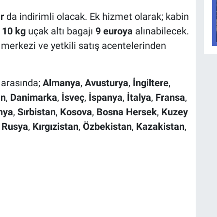
r
da indirimli olacak. Ek hizmet olarak; kabin
l
10 kg
uçak altı bagajı
9 euroya
alınabilecek.
ı merkezi ve yetkili satış acentelerinden
 arasında;
Almanya
,
Avusturya
,
İngiltere
,
an
,
Danimarka
,
İsveç
,
İspanya
,
İtalya
,
Fransa
,
nya
,
Sırbistan
,
Kosova
,
Bosna Hersek
,
Kuzey
,
Rusya
,
Kırgızistan
,
Özbekistan
,
Kazakistan
,