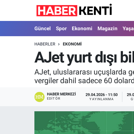
Güncel
Nöbetçi Eczaneler
Güncel
Spor
Ekonomi
Magazin
Yaş
Spor
Hava Durumu
HABERLER
EKONOMI
AJet yurt dışı b
Ekonomi
İstanbul Namaz Vakitleri
Magazin
Trafik Durumu
AJet, uluslararası uçuşlarda ge
vergiler dahil sadece 60 dolar
Yaşam
Süper Lig Puan Durumu ve Fikstür
HABER MERKEZI
29.04.2026 - 11:50
29.
Sağlık
Tüm Manşetler
EDITÖR
YAYINLANMA
G
Dünya
Son Dakika Haberleri
Astroloji
Haber Arşivi