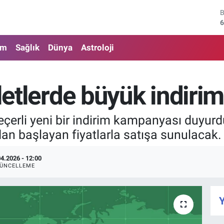
6
4
am
Sağlık
Dünya
Astroloji
5
6
iletlerde büyük indirim
6
çerli yeni bir indirim kampanyası duyurdu. 
1
dan başlayan fiyatlarla satışa sunulacak.
04.2026 - 12:00
ÜNCELLEME
Y