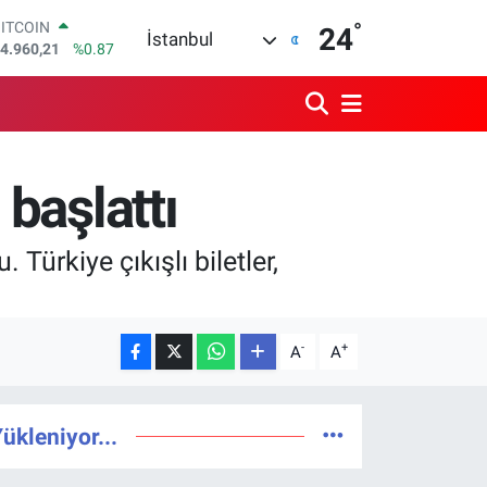
BITCOIN
°
24
İstanbul
4.960,21
%0.87
DOLAR
7,7436
%0.18
EURO
5,2510
%0.32
STERLİN
4,4811
%0.38
 başlattı
GRAM ALTIN
660.55
%0.03
BİST100
Türkiye çıkışlı biletler,
3.779
%-14
-
+
A
A
ükleniyor...