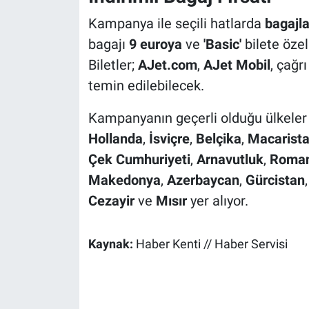
Kampanya ile seçili hatlarda
bagajla
bagajı
9 euroya
ve
'Basic'
bilete öze
Biletler;
AJet.com
,
AJet Mobil
, çağr
temin edilebilecek.
Kampanyanın geçerli olduğu ülkeler
Hollanda
,
İsviçre
,
Belçika
,
Macarist
Çek Cumhuriyeti
,
Arnavutluk
,
Roma
Makedonya
,
Azerbaycan
,
Gürcistan
Cezayir
ve
Mısır
yer alıyor.
Kaynak:
Haber Kenti // Haber Servisi