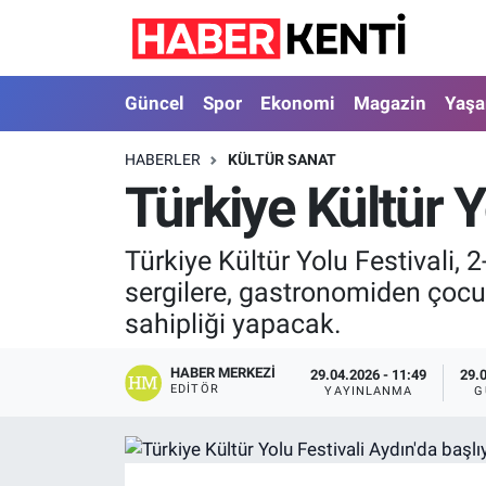
Güncel
Nöbetçi Eczaneler
Güncel
Spor
Ekonomi
Magazin
Yaş
Spor
Hava Durumu
HABERLER
KÜLTÜR SANAT
Türkiye Kültür Y
Ekonomi
İstanbul Namaz Vakitleri
Magazin
Trafik Durumu
Türkiye Kültür Yolu Festivali, 
sergilere, gastronomiden çocuk
Yaşam
Süper Lig Puan Durumu ve Fikstür
sahipliği yapacak.
Sağlık
Tüm Manşetler
HABER MERKEZI
29.04.2026 - 11:49
29.
EDITÖR
YAYINLANMA
G
Dünya
Son Dakika Haberleri
Astroloji
Haber Arşivi