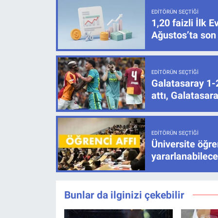
EDITÖRÜN SEÇTIĞI
1,20 faizli İlk
Ağustos’ta son
EDITÖRÜN SEÇTIĞI
Galatasaray 1-
attı, Galatasar
EDITÖRÜN SEÇTIĞI
Üniversite öğren
yararlanabilec
Bunlar da ilginizi çekebilir