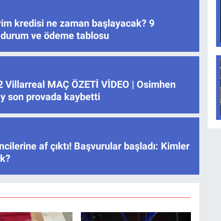
 Evim kredisi ne zaman başlayacak? 9
 durum ve ödeme tablosu
2 Villarreal MAÇ ÖZETİ VİDEO | Osimhen
ay son provada kaybetti
cilerine af çıktı! Başvurular başladı: Kimler
ek?