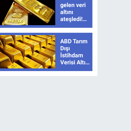
gelen veri
altını
ateşledi!
Tarım dışı
istihdam
sonrası ons
ABD Tarım
altında sert
Dışı
yükseliş
İstihdam
Verisi Altını
Nasıl
Etkiler?
Çok Basit
Anlatımla
Rehber