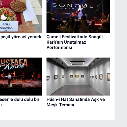
42 çeşit yöresel yemek
Çameli Festivali'nde Songül
Karlı'nın Unutulmaz
Performansı
ser'le dolu dolu bir
Hüsn-i Hat Sanatında Aşk ve
ı
Meşk Teması