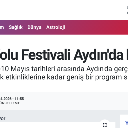
am
Sağlık
Dünya
Astroloji
olu Festivali Aydın'da 
2-10 Mayıs tarihleri arasında Aydın'da ger
 etkinliklerine kadar geniş bir program su
04.2026 - 11:55
ÜNCELLEME
Y