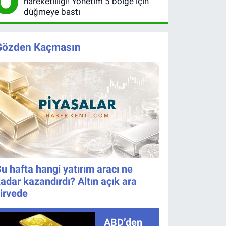
hareketliliği! Yönetim 5 bölge için
kazanan
düğmeye bastı
numaralar
Gözden Kaçmasın
u hafta hangi yatırım aracı ne
adar kazandırdı? Altın açık ara
irvede
ABD’den