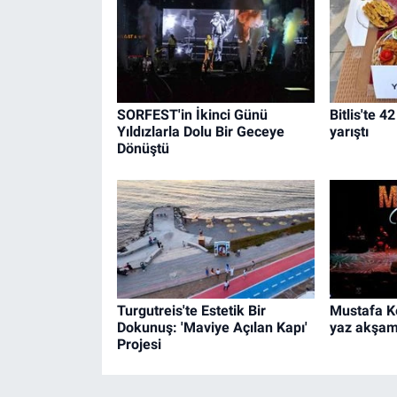
SORFEST'in İkinci Günü
Bitlis'te 
Yıldızlarla Dolu Bir Geceye
yarıştı
Dönüştü
Turgutreis'te Estetik Bir
Mustafa Ke
Dokunuş: 'Maviye Açılan Kapı'
yaz akşam
Projesi