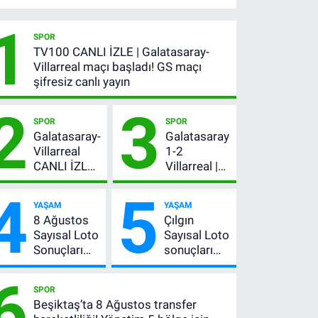
1
SPOR
TV100 CANLI İZLE | Galatasaray-
Villarreal maçı başladı! GS maçı
şifresiz canlı yayın
2
3
SPOR
SPOR
Galatasaray-
Galatasaray
Villarreal
1-2
CANLI İZLE |
Villarreal |
GS maçı
Maç özeti
4
5
hangi
İZLE: Goller
YAŞAM
YAŞAM
kanalda,
peş peşe
8 Ağustos
Çılgın
şifresiz mi?
geldi, Okan
Sayısal Loto
Sayısal Loto
Buruk
Sonuçları
sonuçları
kırmızı kart
Açıklandı!
açıklandı
gördü!
6
İşte
mı? 8
SPOR
Kazandıran
Ağustos
Beşiktaş’ta 8 Ağustos transfer
6 Numara
2026