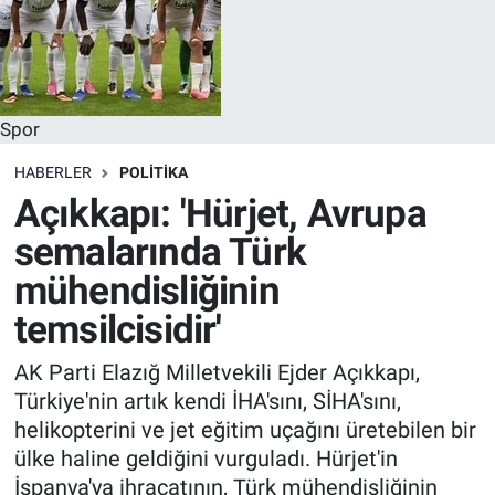
Spor
HABERLER
POLITIKA
Açıkkapı: 'Hürjet, Avrupa
semalarında Türk
mühendisliğinin
temsilcisidir'
AK Parti Elazığ Milletvekili Ejder Açıkkapı,
Türkiye'nin artık kendi İHA'sını, SİHA'sını,
helikopterini ve jet eğitim uçağını üretebilen bir
ülke haline geldiğini vurguladı. Hürjet'in
İspanya'ya ihracatının, Türk mühendisliğinin