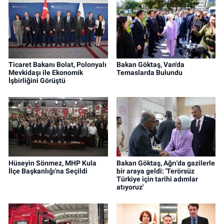
Ticaret Bakanı Bolat, Polonyalı
Bakan Göktaş, Van'da
Mevkidaşı ile Ekonomik
Temaslarda Bulundu
İşbirliğini Görüştü
Hüseyin Sönmez, MHP Kula
Bakan Göktaş, Ağrı'da gazilerle
İlçe Başkanlığı'na Seçildi
bir araya geldi: 'Terörsüz
Türkiye için tarihi adımlar
atıyoruz'