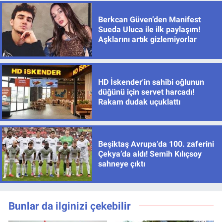
Berkcan Güven’den Manifest
Sueda Uluca ile ilk paylaşım!
Aşklarını artık gizlemiyorlar
HD İskender'in sahibi oğlunun
düğünü için servet harcadı!
Rakam dudak uçuklattı
Beşiktaş Avrupa’da 100. zaferini
Çekya’da aldı! Semih Kılıçsoy
sahneye çıktı
Bunlar da ilginizi çekebilir