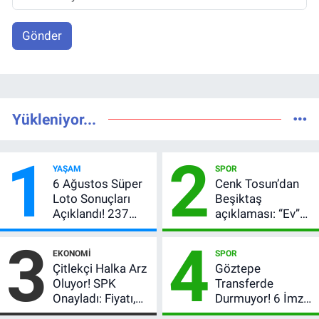
Gönder
Yükleniyor...
1
2
YAŞAM
SPOR
6 Ağustos Süper
Cenk Tosun’dan
Loto Sonuçları
Beşiktaş
Açıklandı! 237
açıklaması: “Ev”
Milyon TL’lik
dedi, asıl mesajı
3
4
Çekiliş
satır arasında
EKONOMI
SPOR
verdi
Çitlekçi Halka Arz
Göztepe
Oluyor! SPK
Transferde
Onayladı: Fiyatı,
Durmuyor! 6 İmza
Lot Sayısı ve
Sonrası Yeni