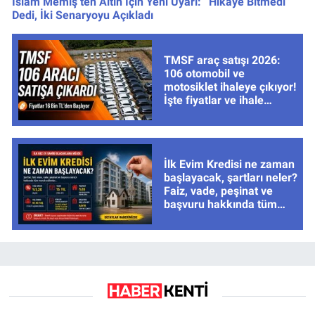
İslam Memiş’ten Altın İçin Yeni Uyarı: “Hikâye Bitmedi”
Dedi, İki Senaryoyu Açıkladı
TMSF araç satışı 2026:
106 otomobil ve
motosiklet ihaleye çıkıyor!
İşte fiyatlar ve ihale
tarihleri
İlk Evim Kredisi ne zaman
başlayacak, şartları neler?
Faiz, vade, peşinat ve
başvuru hakkında tüm
cevaplar