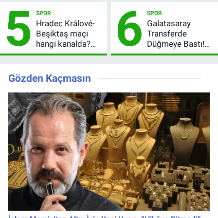
5
6
Talep Toplama
Hedefler Belli
SPOR
SPOR
Tarihi
Oldu
Hradec Králové-
Galatasaray
Beşiktaş maçı
Transferde
hangi kanalda?
Düğmeye Bastı!
Şifresiz canlı yayın
Leao, Camavinga
izleme rehberi
ve Pavard’da Son
Durum
Gözden Kaçmasın