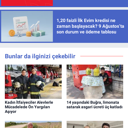
1,20 faizli İlk Evim kredisi ne
zaman başlayacak? 9 Ağustos’ta
son durum ve ödeme tablosu
Bunlar da ilginizi çekebilir
Kadın İtfaiyeciler Alevlerle
14 yaşındaki Buğra, limonata
Mücadelede Ön Yargıları
satarak asgari ücreti üç katladı
Aşıyor