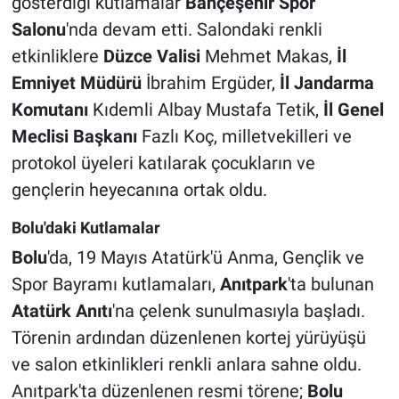
gösterdiği kutlamalar
Bahçeşehir Spor
Salonu
'nda devam etti. Salondaki renkli
etkinliklere
Düzce Valisi
Mehmet Makas,
İl
Emniyet Müdürü
İbrahim Ergüder,
İl Jandarma
Komutanı
Kıdemli Albay Mustafa Tetik,
İl Genel
Meclisi Başkanı
Fazlı Koç, milletvekilleri ve
protokol üyeleri katılarak çocukların ve
gençlerin heyecanına ortak oldu.
Bolu'daki Kutlamalar
Bolu
'da, 19 Mayıs Atatürk'ü Anma, Gençlik ve
Spor Bayramı kutlamaları,
Anıtpark
'ta bulunan
Atatürk Anıtı
'na çelenk sunulmasıyla başladı.
Törenin ardından düzenlenen kortej yürüyüşü
ve salon etkinlikleri renkli anlara sahne oldu.
Anıtpark'ta düzenlenen resmi törene;
Bolu