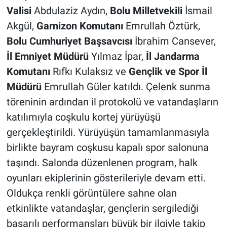
Valisi
Abdulaziz Aydın,
Bolu Milletvekili
İsmail
Akgül,
Garnizon Komutanı
Emrullah Öztürk,
Bolu Cumhuriyet Başsavcısı
İbrahim Cansever,
İl Emniyet Müdürü
Yılmaz İpar,
İl Jandarma
Komutanı
Rıfkı Kulaksız ve
Gençlik ve Spor İl
Müdürü
Emrullah Güler katıldı. Çelenk sunma
töreninin ardından il protokolü ve vatandaşların
katılımıyla coşkulu kortej yürüyüşü
gerçekleştirildi. Yürüyüşün tamamlanmasıyla
birlikte bayram coşkusu kapalı spor salonuna
taşındı. Salonda düzenlenen program, halk
oyunları ekiplerinin gösterileriyle devam etti.
Oldukça renkli görüntülere sahne olan
etkinlikte vatandaşlar, gençlerin sergilediği
başarılı performansları büyük bir ilgiyle takip