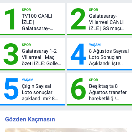
1
2
SPOR
SPOR
TV100 CANLI
Galatasaray-
İZLE |
Villarreal CANLI
Galatasaray-
İZLE | GS maçı
Villarreal maçı
hangi kanalda,
3
4
başladı! GS maçı
şifresiz mi?
SPOR
YAŞAM
şifresiz canlı yayın
Galatasaray 1-2
8 Ağustos Sayısal
Villarreal | Maç
Loto Sonuçları
özeti İZLE: Goller
Açıklandı! İşte
peş peşe geldi,
Kazandıran 6
5
6
Okan Buruk
Numara
YAŞAM
SPOR
kırmızı kart gördü!
Çılgın Sayısal
Beşiktaş’ta 8
Loto sonuçları
Ağustos transfer
açıklandı mı? 8
hareketliliği!
Ağustos 2026
Yönetim 5 bölge
kazanan
için düğmeye
numaralar
bastı
Gözden Kaçmasın