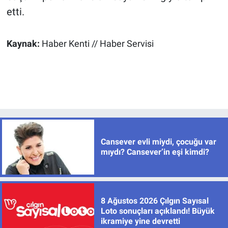
etti.
Kaynak:
Haber Kenti // Haber Servisi
Cansever evli miydi, çocuğu var
mıydı? Cansever’in eşi kimdi?
8 Ağustos 2026 Çılgın Sayısal
Loto sonuçları açıklandı! Büyük
ikramiye yine devretti