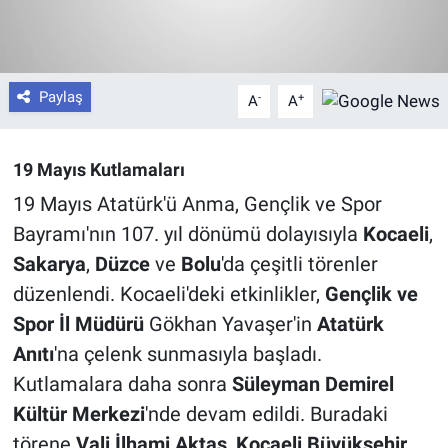
Paylaş
-
+
A
A
19 Mayıs Kutlamaları
19 Mayıs Atatürk'ü Anma, Gençlik ve Spor
Bayramı'nın 107. yıl dönümü dolayısıyla
Kocaeli
,
Sakarya
,
Düzce
ve
Bolu
'da çeşitli törenler
düzenlendi. Kocaeli'deki etkinlikler,
Gençlik ve
Spor İl Müdürü
Gökhan Yavaşer'in
Atatürk
Anıtı
'na çelenk sunmasıyla başladı.
Kutlamalara daha sonra
Süleyman Demirel
Kültür Merkezi
'nde devam edildi. Buradaki
törene
Vali İlhami Aktaş
,
Kocaeli Büyükşehir