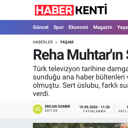
Güncel
Nöbetçi Eczaneler
Güncel
Spor
Ekonomi
Magazin
Yaş
Spor
Hava Durumu
HABERLER
YAŞAM
Reha Muhtar'ın S
Ekonomi
İstanbul Namaz Vakitleri
Magazin
Trafik Durumu
Türk televizyon tarihine damga 
sunduğu ana haber bültenleri v
Yaşam
Süper Lig Puan Durumu ve Fikstür
olmuştu. Sert üslubu, farklı s
verdi.
Sağlık
Tüm Manşetler
ERCAN SOMER
19.05.2026 - 11:26
Dünya
Son Dakika Haberleri
EDITÖR
YAYINLANMA
PAYL
Astroloji
Haber Arşivi