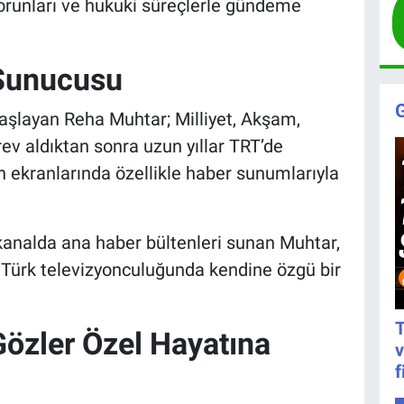
sorunları ve hukuki süreçlerle gündeme
 Sunucusu
başlayan Reha Muhtar; Milliyet, Akşam,
ev aldıktan sonra uzun yıllar TRT’de
n ekranlarında özellikle haber sunumlarıyla
analda ana haber bültenleri sunan Muhtar,
la Türk televizyonculuğunda kendine özgü bir
T
Gözler Özel Hayatına
v
f