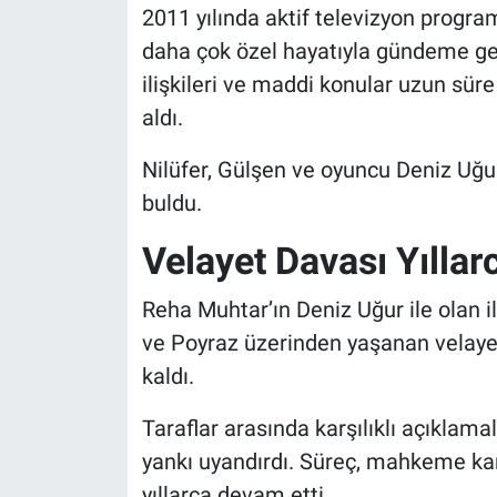
2011 yılında aktif televizyon program
daha çok özel hayatıyla gündeme geldi
ilişkileri ve maddi konular uzun s
aldı.
Nilüfer
,
Gülşen
ve oyuncu
Deniz Uğu
buldu.
Velayet Davası Yıllar
Reha Muhtar’ın Deniz Uğur ile olan i
ve Poyraz üzerinden yaşanan velayet
kaldı.
Taraflar arasında karşılıklı açıklam
yankı uyandırdı. Süreç, mahkeme kar
yıllarca devam etti.