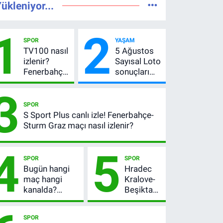
ükleniyor...
1
2
SPOR
YAŞAM
TV100 nasıl
5 Ağustos
izlenir?
Sayısal Loto
Fenerbahçe-
sonuçları
Sturm Graz
açıklandı!
3
maçı
522 milyon
şifresiz
TL devretti
SPOR
canlı yayın
S Sport Plus canlı izle! Fenerbahçe-
bilgileri
Sturm Graz maçı nasıl izlenir?
4
5
SPOR
SPOR
Bugün hangi
Hradec
maç hangi
Kralove-
kanalda?
Beşiktaş
Fenerbahçe’nin
maçı ne
Avrupa sınavı
zaman,
SPOR
şifresiz
saat