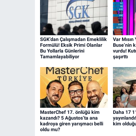
SGK’dan Çalışmadan Emeklilik
Var Mısın
Formülü! Eksik Primi Olanlar
Buse’nin 
Bu Yollarla Günlerini
vurdu! Ku
Tamamlayabiliyor
şaşırttı
MasterChef 17. önlüğü kim
Daha 17 1
kazandı? 5 Ağustos’ta ana
yayınlandı
kadroya giren yarışmacı belli
kim olduğ
oldu mu?