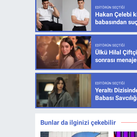
EDITÖRÜN SEÇTIĞI
Hakan Çelebi ki
babasından su
EDITÖRÜN SEÇTIĞI
Ülkü Hilal Çif
sonrası menajer
EDITÖRÜN SEÇTIĞI
Yeraltı Dizisind
Babası Savcılı
Bunlar da ilginizi çekebilir