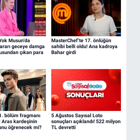
 Yok Musun’da
MasterChef’te 17. önlüğün
kararı geceye damga
sahibi belli oldu! Ana kadroya
tusundan çıkan para
Bahar girdi
1. bölüm fragmanı
5 Ağustos Sayısal Loto
! Aras kardeşinin
sonuçları açıklandı! 522 milyon
unu öğrenecek mi?
TL devretti