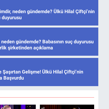
mdir, neden gündemde? Ülkü Hilal Çiftçi’nin
ç duyurusu
tçi neden gündemde? Babasının suç duyurusu
lik şirketinden açıklama
e Şaşırtan Gelişme! Ülkü Hilal Çiftçi’nin
ğa Başvurdu