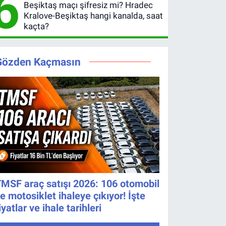
6
Beşiktaş maçı şifresiz mi? Hradec
yayınlanacak
kaçta?
Kralove-Beşiktaş hangi kanalda, saat
Şifresiz
kaçta?
UEFA
Avrupa
Ligi 3. Ön
Gözden Kaçmasın
Eleme
Turu
MSF araç satışı 2026: 106 otomobil
e motosiklet ihaleye çıkıyor! İşte
iyatlar ve ihale tarihleri