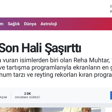
4
5
am
Sağlık
Dünya
Astroloji
6
6
on Hali Şaşırttı
1
vuran isimlerden biri olan Reha Muhtar, 19
6
e tartışma programlarıyla ekranların en g
unum tarzı ve reyting rekorları kıran prog
1
2 DK
AŞIM
OKUNMA SÜRESI